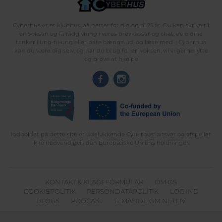
Cyberhus er et klubhus på nettet for dig op til 25 år. Du kan skrive til
en voksen og få rådgivning i vores brevkasser og chat, dele dine
tanker i ung-til-ung eller bare hænge ud, og læse med. I Cyberhus
kan du være dig selv, og har du brug for en voksen, vil vi gerne lytte
og prøve at hjælpe
Indholdet på dette site er udelukkende Cyberhus' ansvar og afspejler
ikke nødvendigvis den Europæiske Unions holdninger.
KONTAKT & KLAGEFORMULAR
OM OS
COOKIEPOLITIK
PERSONDATAPOLITIK
LOG IND
BLOGS
PODCAST
TEMASIDE OM NETLIV