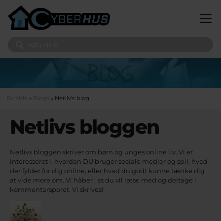
Gå til hovedindhold
Søg på sitet
Du er her
Forside
»
Blogs
» Netliv's blog
Netlivs bloggen
Netlivs bloggen skriver om børn og unges online liv. Vi er
interesseret i, hvordan DU bruger sociale medier og spil, hvad
der fylder for dig online, eller hvad du godt kunne tænke dig
at vide mere om. Vi håber , at du vil læse med og deltage i
kommentarsporet. Vi skrives!