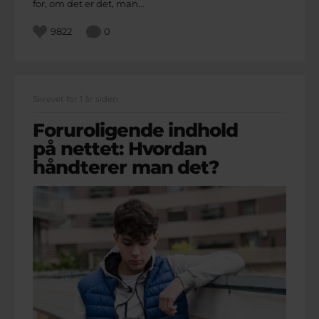
for, om det er det, man...
9822
0
Skrevet for 1 år siden
Foruroligende indhold
på nettet: Hvordan
håndterer man det?