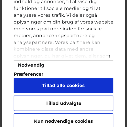
indhold og annoncer, til at vise dig
på kunstig intelligens, eller AI, som står for Artificial
funktioner til sociale medier og til at
Intelligence. Mange taler meget om AI for tiden, og
teknologien udvikler sig utroligt hurtigt. Derfor kan
analysere vores trafik. Vi deler også
det også være ret svært at finde hoved og hale i det
oplysninger om din brug af vores website
hele.
med vores partnere inden for sociale
...
medier, annonceringspartnere og
analysepartnere. Vores partnere kan
8231
2
kombinere disse data med andre
oplysninger, du har givet dem, eller som
de har indsamlet fra din brug af deres
Samtykkevalg
Nødvendig
tjenester. Du samtykker til vores cookies,
Skrevet for 1 år siden
Præferencer
hvis du fortsætter med at anvende vores
hjemmeside.
Statistik
Når mobilen bliver en
Tillad alle cookies
vane
Marketing
Tillad udvalgte
Kun nødvendige cookies