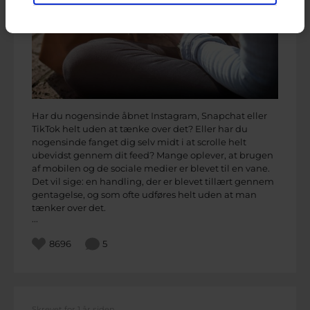
Har du nogensinde åbnet Instagram, Snapchat eller
TikTok helt uden at tænke over det? Eller har du
nogensinde fanget dig selv midt i at scrolle helt
ubevidst gennem dit feed? Mange oplever, at brugen
af mobilen og de sociale medier er blevet til en vane.
Det vil sige: en handling, der er blevet tillært gennem
gentagelse, og som ofte udføres helt uden at man
tænker over det.
...
8696
5
Skrevet for 1 år siden