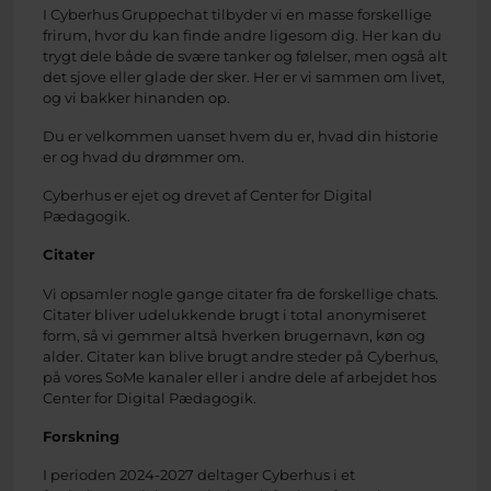
I Cyberhus Gruppechat tilbyder vi en masse forskellige
frirum, hvor du kan finde andre ligesom dig. Her kan du
trygt dele både de svære tanker og følelser, men også alt
det sjove eller glade der sker. Her er vi sammen om livet,
og vi bakker hinanden op.
Du er velkommen uanset hvem du er, hvad din historie
er og hvad du drømmer om.
Cyberhus er ejet og drevet af Center for Digital
Pædagogik.
Citater
Vi opsamler nogle gange citater fra de forskellige chats.
Citater bliver udelukkende brugt i total anonymiseret
form, så vi gemmer altså hverken brugernavn, køn og
alder. Citater kan blive brugt andre steder på Cyberhus,
på vores SoMe kanaler eller i andre dele af arbejdet hos
Center for Digital Pædagogik.
Forskning
I perioden 2024-2027 deltager Cyberhus i et