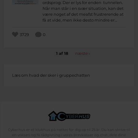
ordsprog: Der er lys for enden tunnelen.
Når man står i en svær situation, kan det
være noget af det meafst frustrerende at
få at vide, men ikke desto mindre er...
3729
0
1 af 18
næste ›
Læs om hvad der sker i gruppechatten
Cyberhus er et klubhus på nettet for dig op til 25 år. Du kan skrive til
en voksen og få rådgivning i vores brevkasser og chat, dele dine