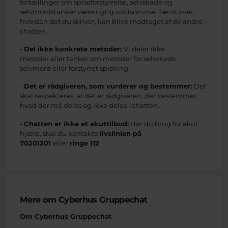
fortællinger om spiseforstyrrelse, selvskade og
selvmordstanker være rigtig voldsomme. Tænk over,
hvordan det du skriver, kan blive modtaget af de andre i
chatten.
-
Del ikke konkrete metoder:
Vi deler ikke
metoder eller tanker om metoder for selvskade,
selvmord eller forstyrret spisning.
-
Det er rådgiveren, som vurderer og bestemmer:
Det
skal respekteres, at det er rådgiveren, der bestemmer,
hvad der må deles og ikke deles i chatten.
-
Chatten er ikke et akuttilbud:
Har du brug for akut
hjælp, skal du kontakte
livslinien på
70201201
eller
ringe 112
.
Mere om Cyberhus Gruppechat
Om Cyberhus Gruppechat