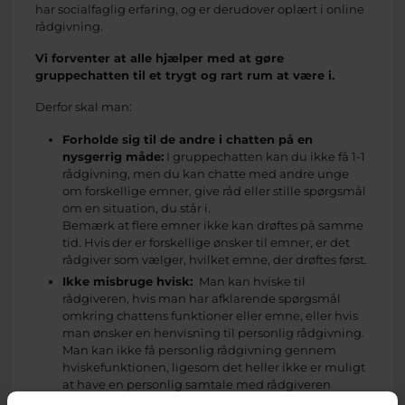
har socialfaglig erfaring, og er derudover oplært i online
rådgivning.
Vi forventer at alle hjælper med at gøre
gruppechatten til et trygt og rart rum at være i.
Derfor skal man:
Forholde sig til de andre i chatten på en
nysgerrig måde:
I gruppechatten kan du ikke få 1-1
rådgivning, men du kan chatte med andre unge
om forskellige emner, give råd eller stille spørgsmål
om en situation, du står i.
Bemærk at flere emner ikke kan drøftes på samme
tid. Hvis der er forskellige ønsker til emner, er det
rådgiver som vælger, hvilket emne, der drøftes først.
Ikke misbruge hvisk:
Man kan hviske til
rådgiveren, hvis man har afklarende spørgsmål
omkring chattens funktioner eller emne, eller hvis
man ønsker en henvisning til personlig rådgivning.
Man kan ikke få personlig rådgivning gennem
hviskefunktionen, ligesom det heller ikke er muligt
at have en personlig samtale med rådgiveren
sideløbende med gruppechatten.