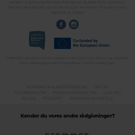
tanker i ung-til-ung eller bare hænge ud, og læse med. I Cyberhus
kan du være dig selv, og har du brug for en voksen, vil vi gerne lytte
og prøve at hjælpe
Indholdet på dette site er udelukkende Cyberhus' ansvar og afspejler
ikke nødvendigvis den Europæiske Unions holdninger.
KONTAKT & KLAGEFORMULAR
OM OS
COOKIEPOLITIK
PERSONDATAPOLITIK
LOG IND
BLOGS
PODCAST
TEMASIDE OM NETLIV
Kender du vores andre rådgivninger?