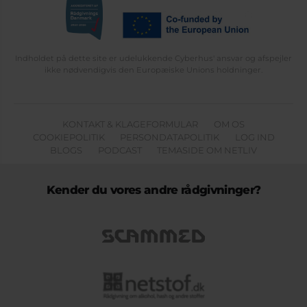
Indholdet på dette site er udelukkende Cyberhus' ansvar og afspejler
ikke nødvendigvis den Europæiske Unions holdninger.
KONTAKT & KLAGEFORMULAR
OM OS
COOKIEPOLITIK
PERSONDATAPOLITIK
LOG IND
BLOGS
PODCAST
TEMASIDE OM NETLIV
Kender du vores andre rådgivninger?