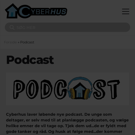
Gå til hovedindhold
Søg på sitet
Du er her
Forside
» Podcast
Podcast
Cyberhus laver løbende nye podcast. De unge som
deltager, er selv med til at planlægge podcasten, og vælge
hvilke emner de vil tage op. Tjek dem ud...de er fyldt med
gode tanker og råd. Og husk at følge med...der kommer