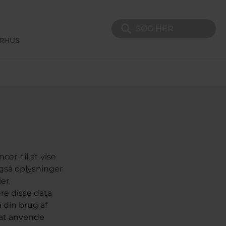
Søg på sitet
ERHUS
er, til at vise
 også oplysninger
er,
re disse data
 din brug af
 at anvende