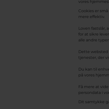
vores hjemmesi
Cookies er små 
mere effektiv.
Loven fastslår,
for at sikre le
alle andre type
Dette websted b
tjenester, der v
Du kan til enhv
på vores hjemm
Få mere at vide
persondata i vor
Dit samtykke g