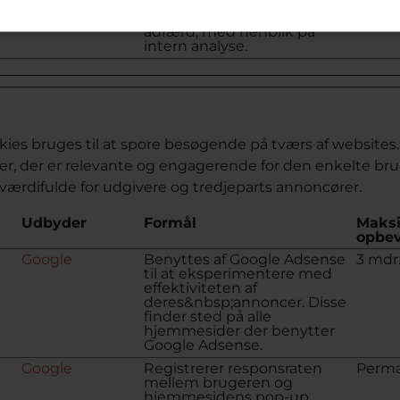
hjemmesiden kan indsamle
data om den besøgendes
adfærd, med henblik på
intern analyse.
ies bruges til at spore besøgende på tværs af websites
er, der er relevante og engagerende for den enkelte bru
ærdifulde for udgivere og tredjeparts annoncører.
Udbyder
Formål
Maks
opbev
Google
Benyttes af Google Adsense
3 mdr
til at eksperimentere med
effektiviteten af
deres&nbsp;annoncer. Disse
finder sted på alle
hjemmesider der benytter
Google Adsense.
Google
Registrerer responsraten
Perm
mellem brugeren og
hjemmesidens pop-up