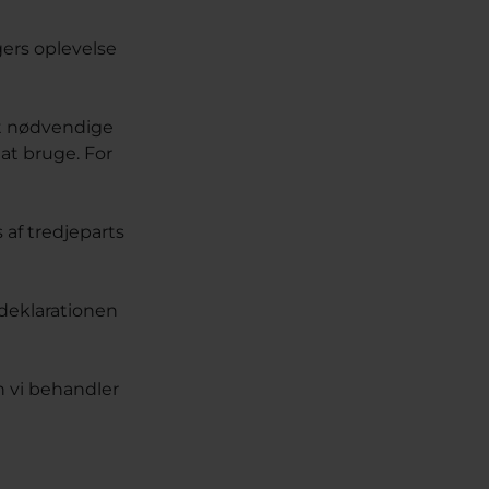
gers oplevelse
gt nødvendige
at bruge. For
 af tredjeparts
edeklarationen
n vi behandler