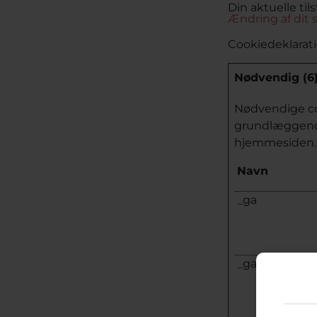
Din aktuelle tils
Ændring af dit
Cookiedeklarati
Nødvendig (6
Nødvendige co
grundlæggende
hjemmesiden. 
Navn
_ga
_ga_#