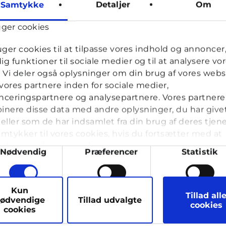
for første og seneste besøg.
Samtykke
Detaljer
Om
ge
cyberhus.dk
Tilpasser sitets billeder til
Sessi
brugerens skærmstørrelse.
uger cookies
nt
Cookiebot
Gemmer brugerens cookie-
1 år
samtykke-tilstand for det
uger cookies til at tilpasse vores indhold og annoncer, 
aktuelle domæne.
dig funktioner til sociale medier og til at analysere vo
Spreaker
Gemmer brugerens
Sessi
k. Vi deler også oplysninger om din brug af vores webs
tidszone.
ores partnere inden for sociale medier,
cyberhus.dk
Afventer
24 da
ceringspartnere og analysepartnere. Vores partnere
nere disse data med andre oplysninger, du har give
eller som de har indsamlet fra din brug af deres tjene
mtykker til vores cookies, hvis du fortsætter med at
nde vores hjemmeside.
ykkevalg
Nødvendig
Præferencer
Statistik
kies er anonyme. De hjælper os blot med at forstå, hvord
ruges generelt.
arketing
Kun
Udbyder
Formål
Maks
Tillad all
opbev
ødvendige
Tillad udvalgte
cookies
cookies
cyberhus.dk
Indeholder ID for den
Sessi
besøgende - muliggør at