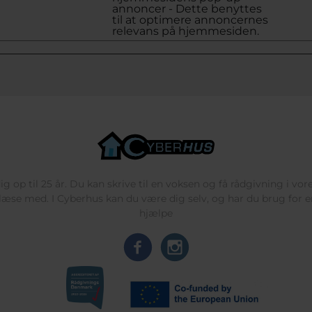
annoncer - Dette benyttes
til at optimere annoncernes
relevans på hjemmesiden.
g op til 25 år. Du kan skrive til en voksen og få rådgivning i vo
læse med. I Cyberhus kan du være dig selv, og har du brug for en
hjælpe