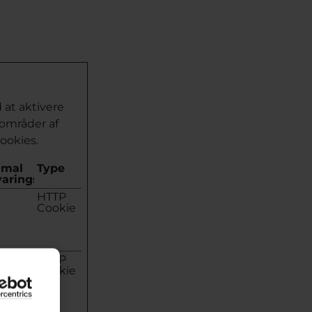
at aktivere
områder af
ookies.
imal
Type
aringstid
HTTP
Cookie
HTTP
Cookie