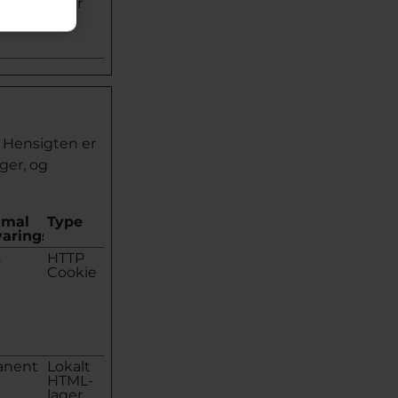
lager
. Hensigten er
ger, og
imal
Type
aringstid
.
HTTP
Cookie
anent
Lokalt
HTML-
lager