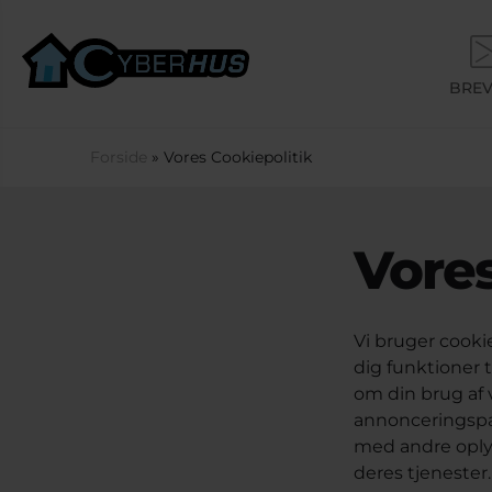
Gå til hovedindhold
BREV
Du er her
Forside
» Vores Cookiepolitik
Vores
Vi bruger cookie
dig funktioner t
om din brug af 
annonceringspa
med andre oplys
deres tjenester