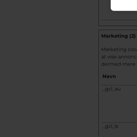
Marketing (2)
Marketing cook
at vise annonc
dermed mere v
Navn
_gcl_au
_gcl_ls