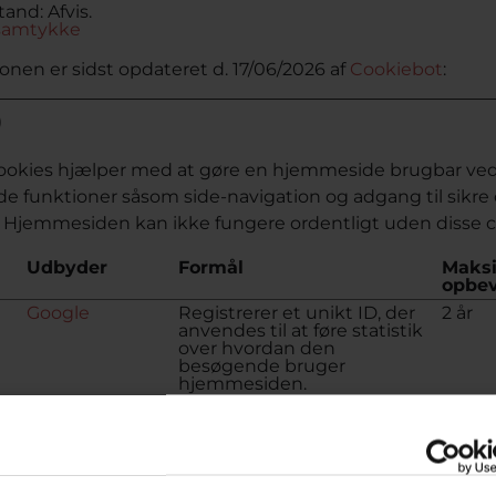
tand: Afvis.
 samtykke
onen er sidst opdateret d. 17/06/2026 af
Cookiebot
:
)
okies hjælper med at gøre en hjemmeside brugbar ved 
 funktioner såsom side-navigation og adgang til sikre 
Hjemmesiden kan ikke fungere ordentligt uden disse c
Udbyder
Formål
Maks
opbev
Google
Registrerer et unikt ID, der
2 år
anvendes til at føre statistik
over hvordan den
besøgende bruger
hjemmesiden.
Google
Anvendes af Google
2 år
Analytics til at indsamle data
om antallet af gange en
bruger har besøgt
hjemmesiden samt datoer