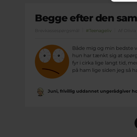
Begge efter den sam
Brevkassespørgsmål
#Teenageliv
Af Olivi
Både mig og min bedste ve
hun har tænkt sig at spør
fyr i cirka lige langt tid,
på ham lige siden jeg så ha
Juni, frivillig uddannet ungerådgiver 