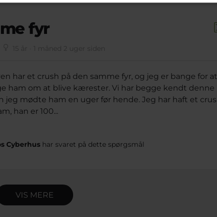
me fyr
a
15 år · 1 måned 2 uger siden
n har et crush på den samme fyr, og jeg er bange for a
ge ham om at blive kærester. Vi har begge kendt denne
 men jeg mødte ham en uger før hende. Jeg har haft et cru
m, han er 100...
hos Cyberhus
har svaret på dette spørgsmål
VIS MERE