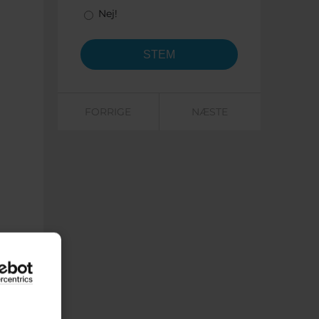
Nej!
FORRIGE
NÆSTE
 en
t 10