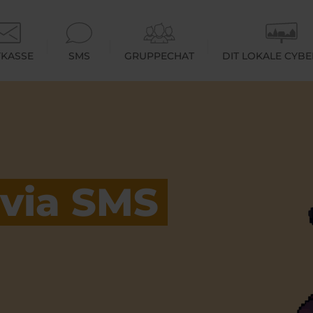
KASSE
SMS
GRUPPECHAT
DIT LOKALE CYB
 via SMS
Cyberhus