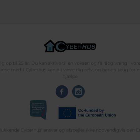
g op til 25 år. Du kan skrive til en voksen og få rådgivning i vo
læse med. I Cyberhus kan du være dig selv, og har du brug for en
hjælpe
delukkende Cyberhus' ansvar og afspejler ikke nødvendigvis den 