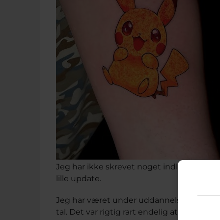
Jeg har ikke skrevet noget indlæg herinde 
lille update.
Jeg har været under uddannelse som socia
tal. Det var rigtig rart endelig at være fær