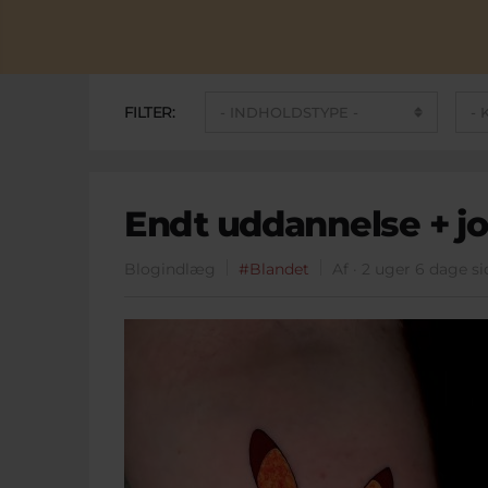
FILTER:
Endt uddannelse + jo
Blogindlæg
#Blandet
Af · 2 uger 6 dage s