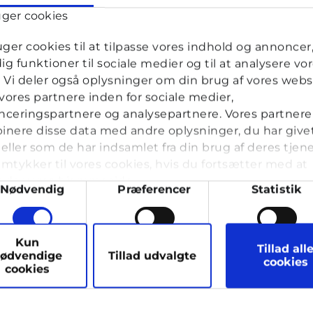
uger cookies
uger cookies til at tilpasse vores indhold og annoncer, 
dig funktioner til sociale medier og til at analysere vo
k. Vi deler også oplysninger om din brug af vores webs
ores partnere inden for sociale medier,
ceringspartnere og analysepartnere. Vores partnere
nere disse data med andre oplysninger, du har give
13 år · 1 måned 2 uger siden
eller som de har indsamlet fra din brug af deres tjene
mtykker til vores cookies, hvis du fortsætter med at
ordi jeg oplever at jeg er rigtig stresset. Jeg har taget e
nde vores hjemmeside.
ykkevalg
r den for voksne, men jeg kunne besvare alle spørgsmåle
Nødvendig
Præferencer
Statistik
 er så overbelastet at jeg ikke kan ligesom tænke
der er vat rundt om...
arketing
Kun
Tillad all
ødvendige
Tillad udvalgte
cookies
cookies
hos Cyberhus
har svaret på dette spørgsmål