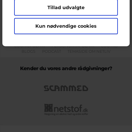
Tillad udvalgte
Indholdet på dette site er udelukkende Cyberhus' ansvar og afspejler
ikke nødvendigvis den Europæiske Unions holdninger.
Kun nødvendige cookies
KONTAKT & KLAGEFORMULAR
OM OS
COOKIEPOLITIK
PERSONDATAPOLITIK
LOG IND
BLOGS
PODCAST
TEMASIDE OM NETLIV
Kender du vores andre rådgivninger?