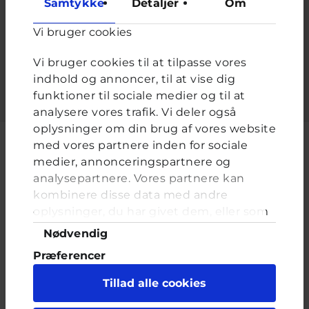
Samtykke
Detaljer
Om
Adgangskode
*
Vi bruger cookies
Indtast adgangskoden der hører til dit brugernavn.
Vi bruger cookies til at tilpasse vores
indhold og annoncer, til at vise dig
funktioner til sociale medier og til at
analysere vores trafik. Vi deler også
oplysninger om din brug af vores website
med vores partnere inden for sociale
medier, annonceringspartnere og
analysepartnere. Vores partnere kan
Cyberhus er et klubhus på nettet for dig op til 25 år. Du kan skrive til
kombinere disse data med andre
en voksen og få rådgivning i vores brevkasser og chat, dele dine
tanker i ung-til-ung eller bare hænge ud, og læse med. I Cyberhus
oplysninger, du har givet dem, eller som
kan du være dig selv, og har du brug for en voksen, vil vi gerne lytte
de har indsamlet fra din brug af deres
Samtykkevalg
Nødvendig
og prøve at hjælpe
tjenester. Du samtykker til vores cookies,
Præferencer
hvis du fortsætter med at anvende vores
hjemmeside.
Statistik
Tillad alle cookies
Marketing