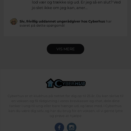
lod vær og trække sig ud. Er jeg så en slut? Ved
jo slet ikke om jeg kan, aner...
Siv, frivillig uddannet ungerådgiver hos Cyberhus
har
svaret på dette spørgsmål
VIS MERE
Cyberhus er et klubhus på nettet for dig op til 25 år. Du kan skrive til
en voksen og få rådgivning i vores brevkasser og chat, dele dine
tanker i ung-til-ung eller bare hænge ud, og læse med. I Cyberhus
kan du være dig selv, og har du brug for en voksen, vil vi gerne lytte
og prøve at hjælpe