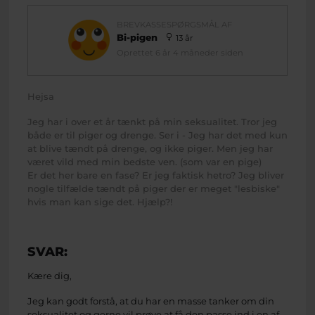
BREVKASSESPØRGSMÅL AF
Bi-pigen
13 år
Oprettet 6 år 4 måneder siden
Hejsa
Jeg har i over et år tænkt på min seksualitet. Tror jeg
både er til piger og drenge. Ser i - Jeg har det med kun
at blive tændt på drenge, og ikke piger. Men jeg har
været vild med min bedste ven. (som var en pige)
Er det her bare en fase? Er jeg faktisk hetro? Jeg bliver
nogle tilfælde tændt på piger der er meget "lesbiske"
hvis man kan sige det. Hjælp?!
SVAR:
Kære dig,
Jeg kan godt forstå, at du har en masse tanker om din
seksualitet og gerne vil prøve at få den passe ind i en af