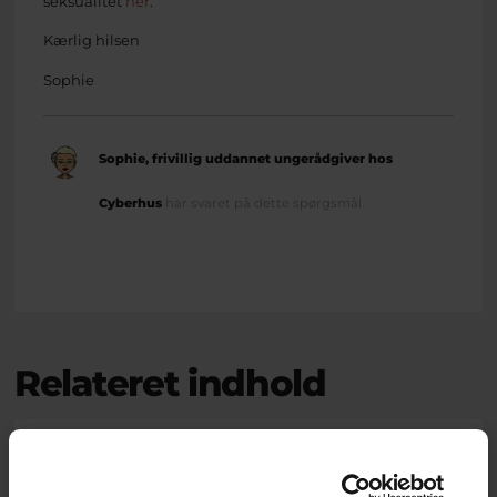
seksualitet
her
.
Kærlig hilsen
Sophie
Sophie, frivillig uddannet ungerådgiver hos
Cyberhus
har svaret på dette spørgsmål
Relateret indhold
Om brevkassen
Brevkassen holder sommerferie, så det er ikke muligt at