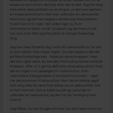
kasserne som enten det ene eller det andet. Jeg tror dog
ikke altid, seksualiteten er så simpel, at den kan sættes i
en kasse permanent. Man kan udforske sin seksualitet
hele livet, og det kan sagtens ændre sig med alderen,
hvad man er til. Især i din alder lige nu, hvor
hormonerne kører rundt i kroppen og det hele er lidt
nyt, kan man føle sig tiltrukket af mange forskellige
ting.
Jeg kan ikke fortælle dig, hvad din seksualitet er, for der
er som sådan ikke nogle regler. Du kan sagtens tænde
på flere forskellige køn - både på deres kroppen, men
det kan også være, du tænder mere på personen end på
kroppen. Ofte vil vi gerne definere vores seksualitet, fordi
det er noget vi er opdraget til i vores kultur. Som
mennesker kategoriserer vi konstant hinanden - også
når det kommer til seksualitet. Men det er faktisk også
helt okay ikke at være helt sikker på sin seksualitet. Det
er helt normalt. Det er både sundt og naturligt at
udforske sin seksualitet, og det har du heldigvis hele
livet til.
Jeg håber, du kan bruge mit svar. Du kan læse mere om