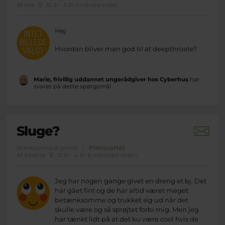
Af Mia
16 år · 5 år 1 måned siden
Hej
Hvordan bliver man god til at deepthroate?
Marie, frivillig uddannet ungerådgiver hos Cyberhus
har
svaret på dette spørgsmål
Sluge?
Brevkassespørgsmål
#Seksualitet
Af Alberte
15 år · 4 år 8 måneder siden
Jeg har nogen gange givet en dreng et bj. Det
har gået fint og de har altid været meget
betænksomme og trukket sig ud når det
skulle være og så sprøjtet forbi mig. Men jeg
har tænkt lidt på at det ku være cool hvis de