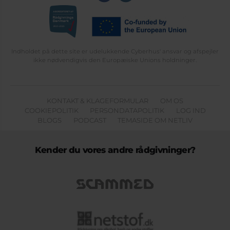
Indholdet på dette site er udelukkende Cyberhus' ansvar og afspejler
ikke nødvendigvis den Europæiske Unions holdninger.
KONTAKT & KLAGEFORMULAR
OM OS
COOKIEPOLITIK
PERSONDATAPOLITIK
LOG IND
BLOGS
PODCAST
TEMASIDE OM NETLIV
Kender du vores andre rådgivninger?