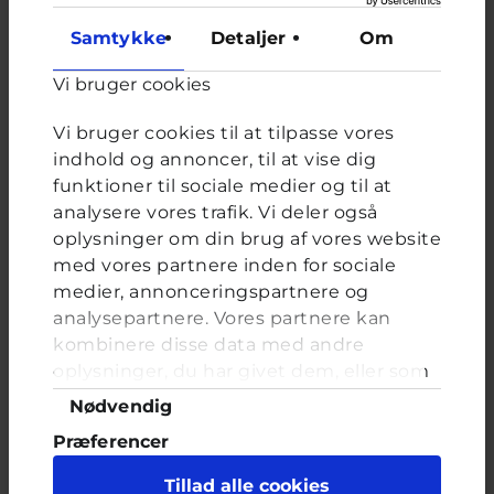
oprette et nyt spørgsmål.
Samtykke
Detaljer
Om
Du kan stadig læse tidligere spørgsmål og svar.
Vi bruger cookies
Vi bruger cookies til at tilpasse vores
Afstemning
indhold og annoncer, til at vise dig
funktioner til sociale medier og til at
Har du et fritidsjob?
analysere vores trafik. Vi deler også
Valgmuligheder
Ja
oplysninger om din brug af vores website
Nej
med vores partnere inden for sociale
Nej, men ville gerne have et
medier, annonceringspartnere og
Er ikke gammel nok til at have et fritidsjob endnu
analysepartnere. Vores partnere kan
kombinere disse data med andre
oplysninger, du har givet dem, eller som
de har indsamlet fra din brug af deres
Samtykkevalg
Nødvendig
tjenester. Du samtykker til vores cookies,
FORRIGE
NÆSTE
Præferencer
hvis du fortsætter med at anvende vores
hjemmeside.
Statistik
Tillad alle cookies