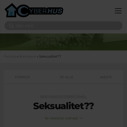
Gå til hovedindhold
Søg på sitet
Du er her
Forside
»
Brevkasse
» Seksualitet??
FORRIGE
SE ALLE
NÆSTE
BREVKASSESPØRGSMÅL
Seksualitet??
Se relateret indhold