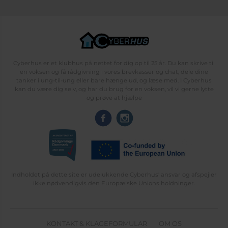
Cyberhus er et klubhus på nettet for dig op til 25 år. Du kan skrive til
en voksen og få rådgivning i vores brevkasser og chat, dele dine
tanker i ung-til-ung eller bare hænge ud, og læse med. I Cyberhus
kan du være dig selv, og har du brug for en voksen, vil vi gerne lytte
og prøve at hjælpe
Indholdet på dette site er udelukkende Cyberhus' ansvar og afspejler
ikke nødvendigvis den Europæiske Unions holdninger.
KONTAKT & KLAGEFORMULAR
OM OS