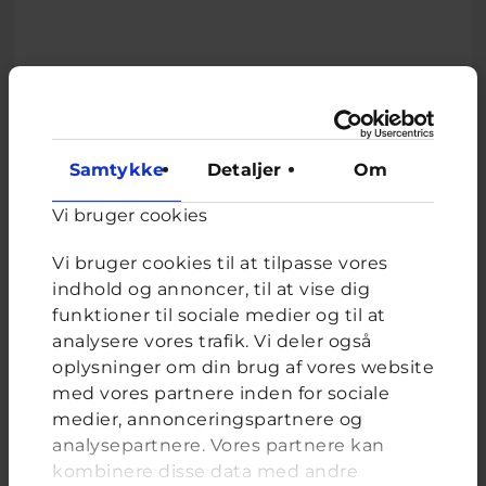
Relateret indhold
Samtykke
Detaljer
Om
Vi bruger cookies
Om brevkassen
Brevkassen holder sommerferie, så det er ikke muligt at
Vi bruger cookies til at tilpasse vores
oprette et nyt spørgsmål.
indhold og annoncer, til at vise dig
Du kan stadig læse tidligere spørgsmål og svar.
funktioner til sociale medier og til at
analysere vores trafik. Vi deler også
oplysninger om din brug af vores website
med vores partnere inden for sociale
Afstemning
medier, annonceringspartnere og
Har du oplevet, at et eller flere af dine billeder er blevet
analysepartnere. Vores partnere kan
redigeret af andre for at gøre dem seksuelle?
kombinere disse data med andre