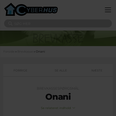
Gå til hovedindhold
Søg på sitet
Du er her
Forside
»
Brevkasse
» Onani
FORRIGE
SE ALLE
NÆSTE
BREVKASSESPØRGSMÅL
Onani
Se relateret indhold