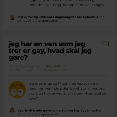
underbukser på og "knepper" den eller også...
Marie, frivillig uddannet ungerådgiver hos Cyberhus
har
svaret på dette spørgsmål
jeg har en ven som jeg
tror er gay, hvad skal jeg
gøre?
Brevkassespørgsmål
#Seksualitet
Af dicte
14 år · 5 år 3 måneder siden
jeg er en pige på 14 som har været venner
med min veninde siden børehaven, men jeg
tror altså hun er ved at blive gay. Hvad skal jeg
gøre?
Lisa, frivillig uddannet ungerådgiver hos Cyberhus
har
svaret på dette spørgsmål