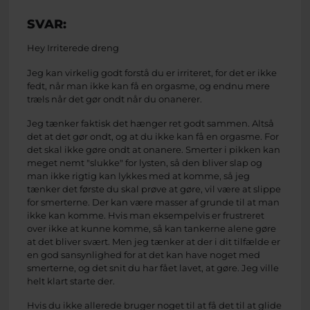
SVAR:
Hey Irriterede dreng
Jeg kan virkelig godt forstå du er irriteret, for det er ikke
fedt, når man ikke kan få en orgasme, og endnu mere
træls når det gør ondt når du onanerer.
Jeg tænker faktisk det hænger ret godt sammen. Altså
det at det gør ondt, og at du ikke kan få en orgasme. For
det skal ikke gøre ondt at onanere. Smerter i pikken kan
meget nemt "slukke" for lysten, så den bliver slap og
man ikke rigtig kan lykkes med at komme, så jeg
tænker det første du skal prøve at gøre, vil være at slippe
for smerterne. Der kan være masser af grunde til at man
ikke kan komme. Hvis man eksempelvis er frustreret
over ikke at kunne komme, så kan tankerne alene gøre
at det bliver svært. Men jeg tænker at der i dit tilfælde er
en god sansynlighed for at det kan have noget med
smerterne, og det snit du har fået lavet, at gøre. Jeg ville
helt klart starte der.
Hvis du ikke allerede bruger noget til at få det til at glide