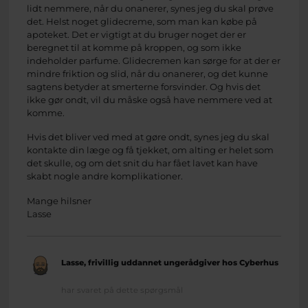
lidt nemmere, når du onanerer, synes jeg du skal prøve
det. Helst noget glidecreme, som man kan købe på
apoteket. Det er vigtigt at du bruger noget der er
beregnet til at komme på kroppen, og som ikke
indeholder parfume. Glidecremen kan sørge for at der er
mindre friktion og slid, når du onanerer, og det kunne
sagtens betyder at smerterne forsvinder. Og hvis det
ikke gør ondt, vil du måske også have nemmere ved at
komme.
Hvis det bliver ved med at gøre ondt, synes jeg du skal
kontakte din læge og få tjekket, om alting er helet som
det skulle, og om det snit du har fået lavet kan have
skabt nogle andre komplikationer.
Mange hilsner
Lasse
Lasse, frivillig uddannet ungerådgiver hos Cyberhus
har svaret på dette spørgsmål