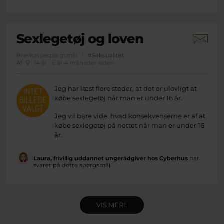
Sexlegetøj og loven
Brevkassespørgsmål
#Seksualitet
Af
14 år · 6 år 4 måneder siden
Jeg har læst flere steder, at det er ulovligt at
købe sexlegetøj når man er under 16 år.
Jeg vil bare vide, hvad konsekvenserne er af at
købe sexlegetøj på nettet når man er under 16
år.
Laura, frivillig uddannet ungerådgiver hos Cyberhus
har
svaret på dette spørgsmål
VIS MERE