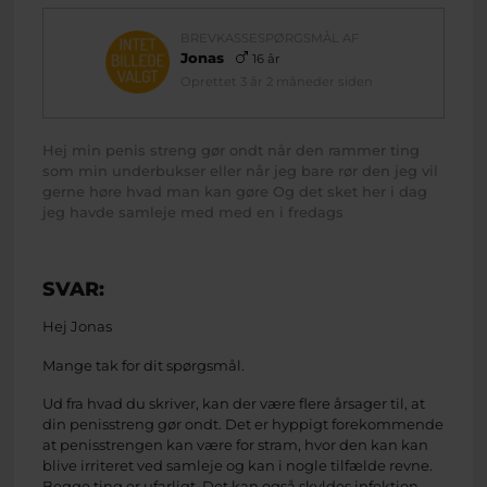
BREVKASSESPØRGSMÅL AF
Jonas
16 år
Oprettet 3 år 2 måneder siden
Hej min penis streng gør ondt når den rammer ting
som min underbukser eller når jeg bare rør den jeg vil
gerne høre hvad man kan gøre Og det sket her i dag
jeg havde samleje med med en i fredags
SVAR:
Hej Jonas
Mange tak for dit spørgsmål.
Ud fra hvad du skriver, kan der være flere årsager til, at
din penisstreng gør ondt. Det er hyppigt forekommende
at penisstrengen kan være for stram, hvor den kan kan
blive irriteret ved samleje og kan i nogle tilfælde revne.
Begge ting er ufarligt. Det kan også skyldes infektion,