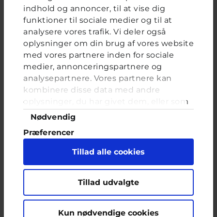
indhold og annoncer, til at vise dig
funktioner til sociale medier og til at
analysere vores trafik. Vi deler også
oplysninger om din brug af vores website
FORRIGE
NÆSTE
med vores partnere inden for sociale
medier, annonceringspartnere og
Kløe
analysepartnere. Vores partnere kan
kombinere disse data med andre
Brevkassespørgsmål
#Spørg lægen
oplysninger, du har givet dem, eller som
Af T
22 år · 2 år 4 måneder siden
de har indsamlet fra din brug af deres
Samtykkevalg
Nødvendig
tjenester. Du samtykker til vores cookies,
Hej. Jeg er en ung kvinde på 22 som de
Præferencer
seneste par måneder har oplevet en kriblende
hvis du fortsætter med at anvende vores
og kløende følelse forskellige steder på
hjemmeside.
Statistik
Tillad alle cookies
kroppen. Det føles som om, der kravler noget
Marketing
på mig, men jeg kan ikke se noget og følelsen
fortsætter selvom jeg klør. Det er oftest værst i
mellem benene omkring skeden...
Tillad udvalgte
Morten, frivillig læge hos Cyberhus
har svaret på dette
spørgsmål
Kun nødvendige cookies