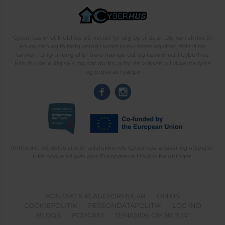
Cyberhus er et klubhus på nettet for dig op til 25 år. Du kan skrive til
en voksen og få rådgivning i vores brevkasser og chat, dele dine
tanker i ung-til-ung eller bare hænge ud, og læse med. I Cyberhus
kan du være dig selv, og har du brug for en voksen, vil vi gerne lytte
og prøve at hjælpe
Indholdet på dette site er udelukkende Cyberhus' ansvar og afspejler
ikke nødvendigvis den Europæiske Unions holdninger.
KONTAKT & KLAGEFORMULAR
OM OS
COOKIEPOLITIK
PERSONDATAPOLITIK
LOG IND
BLOGS
PODCAST
TEMASIDE OM NETLIV