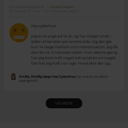
Brevkassespørgsmål
#Spørg lægen
Af Victoria
14 år · 6 år 2 måneder siden
Hej cyberhus
jeg er en pige på 14 år, og har meget ondt i
siden af lænden på venstre side. Og der går
kun 14 dage mellem min menstruation. jeg fik
den før ca. 3 måneder siden. men denne gang
har jeg bare haft noget lidt tyndt brunt noget.
Det har jeg haft i en uge. Hvad sker der og...
Emilie, frivillig læge hos Cyberhus
har svaret på dette
spørgsmål
VIS MERE