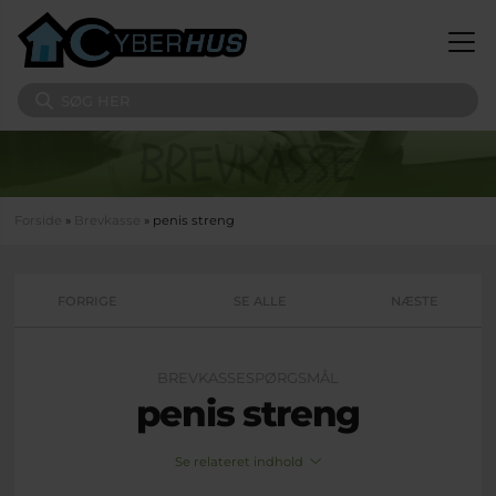
Gå til hovedindhold
Søg på sitet
Du er her
Forside
»
Brevkasse
» penis streng
FORRIGE
SE ALLE
NÆSTE
BREVKASSESPØRGSMÅL
penis streng
Se relateret indhold