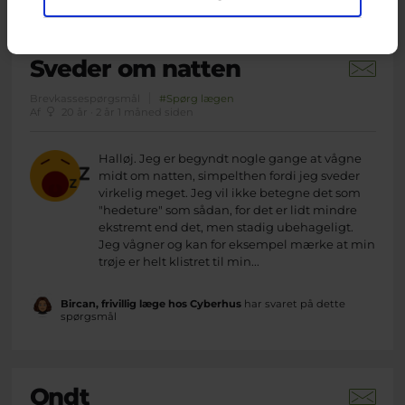
Sveder om natten
Brevkassespørgsmål
#Spørg lægen
Af
20 år · 2 år 1 måned siden
Halløj. Jeg er begyndt nogle gange at vågne
midt om natten, simpelthen fordi jeg sveder
virkelig meget. Jeg vil ikke betegne det som
"hedeture" som sådan, for det er lidt mindre
ekstremt end det, men stadig ubehageligt.
Jeg vågner og kan for eksempel mærke at min
trøje er helt klistret til min...
Bircan, frivillig læge hos Cyberhus
har svaret på dette
spørgsmål
Ondt