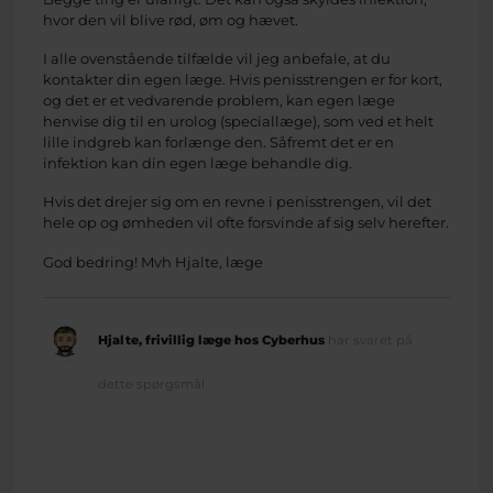
hvor den vil blive rød, øm og hævet.
I alle ovenstående tilfælde vil jeg anbefale, at du
kontakter din egen læge. Hvis penisstrengen er for kort,
og det er et vedvarende problem, kan egen læge
henvise dig til en urolog (speciallæge), som ved et helt
lille indgreb kan forlænge den. Såfremt det er en
infektion kan din egen læge behandle dig.
Hvis det drejer sig om en revne i penisstrengen, vil det
hele op og ømheden vil ofte forsvinde af sig selv herefter.
God bedring! Mvh Hjalte, læge
Hjalte, frivillig læge hos Cyberhus
har svaret på
dette spørgsmål