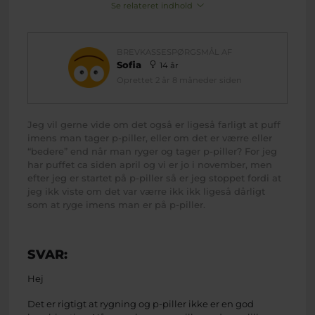
Se relateret indhold
BREVKASSESPØRGSMÅL AF
Sofia
14 år
Oprettet 2 år 8 måneder siden
Jeg vil gerne vide om det også er ligeså farligt at puff
imens man tager p-piller, eller om det er værre eller
“bedere” end når man ryger og tager p-piller? For jeg
har puffet ca siden april og vi er jo i november, men
efter jeg er startet på p-piller så er jeg stoppet fordi at
jeg ikk viste om det var værre ikk ikk ligeså dårligt
som at ryge imens man er på p-piller.
SVAR:
Hej
Det er rigtigt at rygning og p-piller ikke er en god