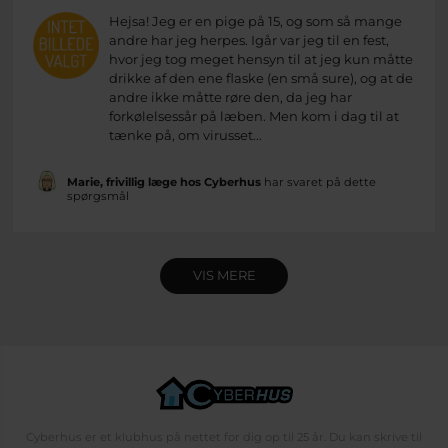
Hejsa! Jeg er en pige på 15, og som så mange
andre har jeg herpes. Igår var jeg til en fest,
hvor jeg tog meget hensyn til at jeg kun måtte
drikke af den ene flaske (en små sure), og at de
andre ikke måtte røre den, da jeg har
forkølelsessår på læben. Men kom i dag til at
tænke på, om virusset...
Marie, frivillig læge hos Cyberhus
har svaret på dette
spørgsmål
VIS MERE
Cyberhus er et klubhus på nettet for dig op til 25 år. Du kan skrive til