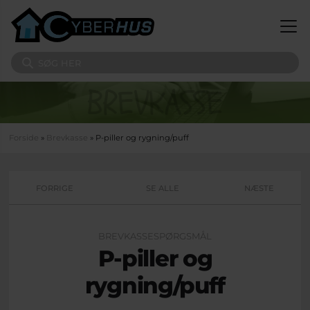
Gå til hovedindhold
Søg på sitet
Du er her
Forside
»
Brevkasse
» P-piller og rygning/puff
FORRIGE
SE ALLE
NÆSTE
BREVKASSESPØRGSMÅL
P-piller og
rygning/puff