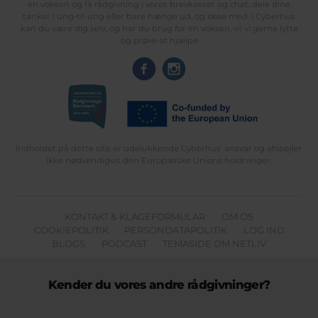
en voksen og få rådgivning i vores brevkasser og chat, dele dine
tanker i ung-til-ung eller bare hænge ud, og læse med. I Cyberhus
kan du være dig selv, og har du brug for en voksen, vil vi gerne lytte
og prøve at hjælpe
Indholdet på dette site er udelukkende Cyberhus' ansvar og afspejler
ikke nødvendigvis den Europæiske Unions holdninger.
KONTAKT & KLAGEFORMULAR
OM OS
COOKIEPOLITIK
PERSONDATAPOLITIK
LOG IND
BLOGS
PODCAST
TEMASIDE OM NETLIV
Kender du vores andre rådgivninger?