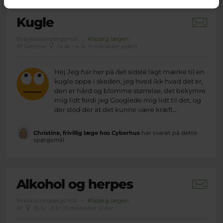
Kugle
Brevkassespørgsmål
#Spørg lægen
Af Simone
14 år · 4 år 8 måneder siden
Hej Jeg har her på det sidste lagt mærke til en
kugle oppe i skeden, jeg hved ikk hvad det er,
den er hård og blomme størrelse, det bekymre
mig lidt fordi jeg Googlede mig lidt til det, og
der stod der at det kunne være kræft…
Christine, frivillig læge hos Cyberhus
har svaret på dette
spørgsmål
Alkohol og herpes
Brevkassespørgsmål
#Spørg lægen
Af
15 år · 3 år 10 måneder siden