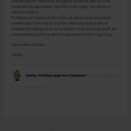
kombination. Når man bruger p-piller er der en lille
risiko for blodpropper, og hvis man ryger samtidig er
risikoen større.
Puff bars er noget relativt nyt, så det er ikke grundigt
undersøgt i forhold til p-piller. Men jeg synes det er
meget fornuftigt at du er stoppet med at bruge puff, da
mit bedste bud er at det er ligeså slemt som rygning.
De bedste hilsner
Mette
Mette, frivillig læge hos Cyberhus
har svaret på dette
spørgsmål