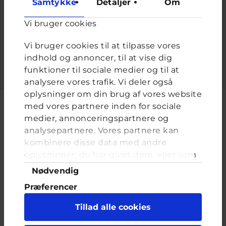
Samtykke
Detaljer
Om
Adgangskode
*
Vi bruger cookies
Indtast adgangskoden der hører til dit brugernavn.
Vi bruger cookies til at tilpasse vores
indhold og annoncer, til at vise dig
funktioner til sociale medier og til at
analysere vores trafik. Vi deler også
oplysninger om din brug af vores website
med vores partnere inden for sociale
medier, annonceringspartnere og
analysepartnere. Vores partnere kan
Cyberhus er et klubhus på nettet for dig op til 25 år. Du kan skrive til
kombinere disse data med andre
en voksen og få rådgivning i vores brevkasser og chat, dele dine
tanker i ung-til-ung eller bare hænge ud, og læse med. I Cyberhus
oplysninger, du har givet dem, eller som
kan du være dig selv, og har du brug for en voksen, vil vi gerne lytte
de har indsamlet fra din brug af deres
Samtykkevalg
Nødvendig
og prøve at hjælpe
tjenester. Du samtykker til vores cookies,
Præferencer
hvis du fortsætter med at anvende vores
hjemmeside.
Statistik
Tillad alle cookies
Marketing