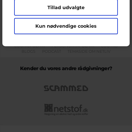
Tillad udvalgte
Indholdet på dette site er udelukkende Cyberhus' ansvar og afspejler
ikke nødvendigvis den Europæiske Unions holdninger.
Kun nødvendige cookies
KONTAKT & KLAGEFORMULAR
OM OS
COOKIEPOLITIK
PERSONDATAPOLITIK
LOG IND
BLOGS
PODCAST
TEMASIDE OM NETLIV
Kender du vores andre rådgivninger?