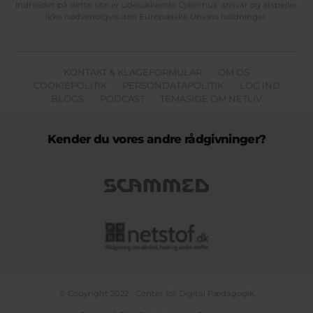
Indholdet på dette site er udelukkende Cyberhus' ansvar og afspejler
ikke nødvendigvis den Europæiske Unions holdninger.
KONTAKT & KLAGEFORMULAR
OM OS
COOKIEPOLITIK
PERSONDATAPOLITIK
LOG IND
BLOGS
PODCAST
TEMASIDE OM NETLIV
Kender du vores andre rådgivninger?
© Copyright 2022 - Center for Digital Pædagogik