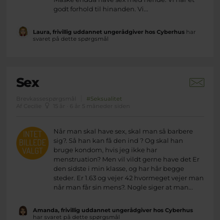
godt forhold til hinanden. Vi...
Laura, frivillig uddannet ungerådgiver hos Cyberhus
har
svaret på dette spørgsmål
Sex
Brevkassespørgsmål
#Seksualitet
Af Cecilie
15 år · 6 år 5 måneder siden
Når man skal have sex, skal man så barbere
sig?. Så han kan få den ind ? Og skal han
bruge kondom, hvis jeg ikke har
menstruation? Men vil vildt gerne have det Er
den sidste i min klasse, og har hår begge
steder. Er 1.63 og vejer 42 hvormeget vejer man
når man får sin mens?. Nogle siger at man...
Amanda, frivillig uddannet ungerådgiver hos Cyberhus
har svaret på dette spørgsmål