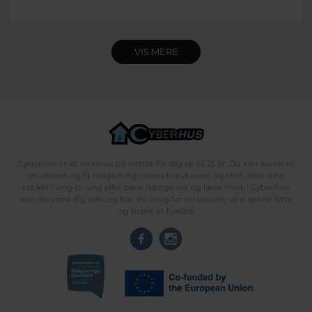
VIS MERE
Cyberhus er et klubhus på nettet for dig op til 25 år. Du kan skrive til
en voksen og få rådgivning i vores brevkasser og chat, dele dine
tanker i ung-til-ung eller bare hænge ud, og læse med. I Cyberhus
kan du være dig selv, og har du brug for en voksen, vil vi gerne lytte
og prøve at hjælpe