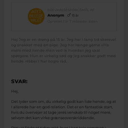
BREVKASSESPØRGSMÅL AF
Anonym
15 år
Oprettet 1 år 7 måneder siden
Hej Jeg er en dreng på 15 år. Jeg har i lang tid skerevet
og snakket med en pige. Jeg har længe gerne ville
mere med hende men ved ik hvordan jeg skal
spørgere. Hun er virkelig sød og jeg snakker godt med
hende. Håber i har nogle råd.
SVAR:
Hej,
Det lyder som om, du virkelig godt kan lide hende, og at
I allerede har en god relation. Det er en fantastisk start,
hvis du overvejer at tage jeres venskab til noget mere,
selvom det kan virke grænseoverskriddende.
Prøv at finde et tidspunkt, hvor I kan tale sammen i