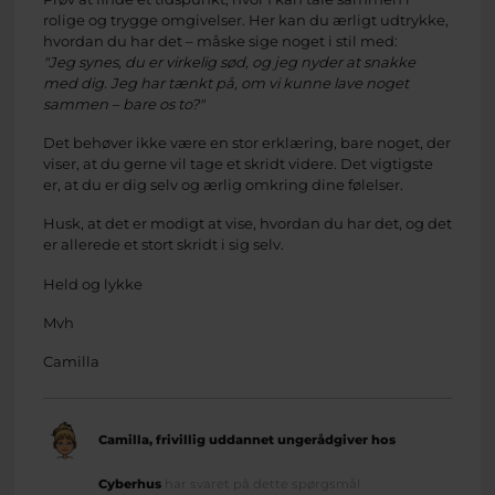
rolige og trygge omgivelser. Her kan du ærligt udtrykke,
hvordan du har det – måske sige noget i stil med:
"Jeg synes, du er virkelig sød, og jeg nyder at snakke
med dig. Jeg har tænkt på, om vi kunne lave noget
sammen – bare os to?"
Det behøver ikke være en stor erklæring, bare noget, der
viser, at du gerne vil tage et skridt videre. Det vigtigste
er, at du er dig selv og ærlig omkring dine følelser.
Husk, at det er modigt at vise, hvordan du har det, og det
er allerede et stort skridt i sig selv.
Held og lykke
Mvh
Camilla
Camilla, frivillig uddannet ungerådgiver hos
Cyberhus
har svaret på dette spørgsmål