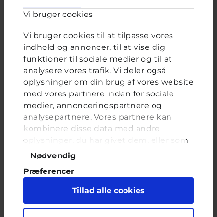
Vi bruger cookies
Valgmuligheder
Ja, mange gange
Ja, men kun én gang
Vi bruger cookies til at tilpasse vores
Ja, for at lave sjov
indhold og annoncer, til at vise dig
Nej
funktioner til sociale medier og til at
analysere vores trafik. Vi deler også
oplysninger om din brug af vores website
med vores partnere inden for sociale
medier, annonceringspartnere og
FORRIGE
NÆSTE
analysepartnere. Vores partnere kan
kombinere disse data med andre
Bange for hvordan han vil
oplysninger, du har givet dem, eller som
de har indsamlet fra din brug af deres
reagere
Samtykkevalg
Nødvendig
tjenester. Du samtykker til vores cookies,
Præferencer
Brevkassespørgsmål
#Seksualitet
hvis du fortsætter med at anvende vores
Af
20 år · 7 måneder 3 uger siden
hjemmeside.
Statistik
Tillad alle cookies
Marketing
Hej. Jeg er en pige, der har herpes i underlivet.
Jeg føler virkelig meget skam omkring det og