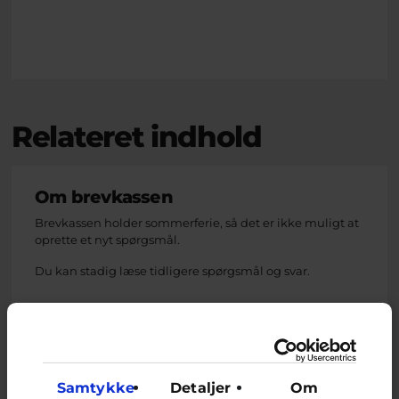
Relateret indhold
Om brevkassen
Brevkassen holder sommerferie, så det er ikke muligt at
oprette et nyt spørgsmål.
Du kan stadig læse tidligere spørgsmål og svar.
Afstemning
Har du nogensinde oprettet en falsk profil og skrevet
Samtykke
Detaljer
Om
grimt til dig selv?