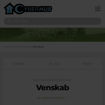
Gå til hovedindhold
Søg på sitet
Du er her
Forside
»
Brevkasse
» Venskab
FORRIGE
SE ALLE
NÆSTE
BREVKASSESPØRGSMÅL
Venskab
Se relateret indhold