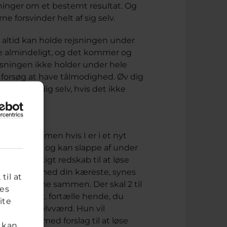
tninger om et bestemt resultat. Og
 forsvinder helt af sig selv.
 altid kan holde rejsningen under
ske almindeligt, og det kommer og
jsningen ikke holder under hele
så forsøg at have tålmodighed. Øv dig
 bebrejde dig selv, hvis det ikke
 sammen, men hvis I er i et nyt
ig helt tryg og kan slappe af under
vt og vigtigt redskab til at løse
t snakke med din kæreste, synes
til at
 problemerne sammen. Der skal 2 til
res
 Du kan evt. fortælle hende, du
ite
r på dit selvværd. Hun vil
er komme med forslag til at løse
 kan