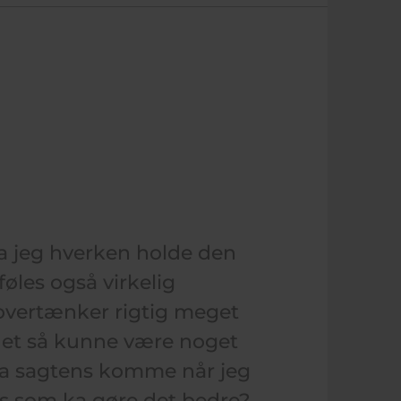
ka jeg hverken holde den
føles også virkelig
 overtænker rigtig meget
det så kunne være noget
 ka sagtens komme når jeg
ips som ka gøre det bedre?