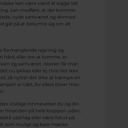
måske kan være værd at kigge lidt
sning, kan medføre, at der kommer
ilstede, nyde samværet og dermed
 går på at bekymre sig om alt
us fra manglende rejsning og
n hård, eller om at komme, er
sexen og samværet. Istedet får man
et nu lykkes eller ej. Hvis det ikke
kket, så nytter det ikke at kæmpe en
mpen er tabt, for ellers bliver man
r.
des utallige intimøvelser du og din
gner hinanden på hele kroppen uden,
e opstå ubehag eller være fokus på
lidt som muligt og bare mærke