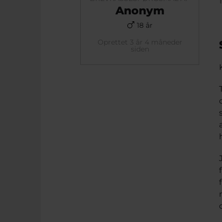
Anonym
18 år
Oprettet 3 år 4 måneder
siden