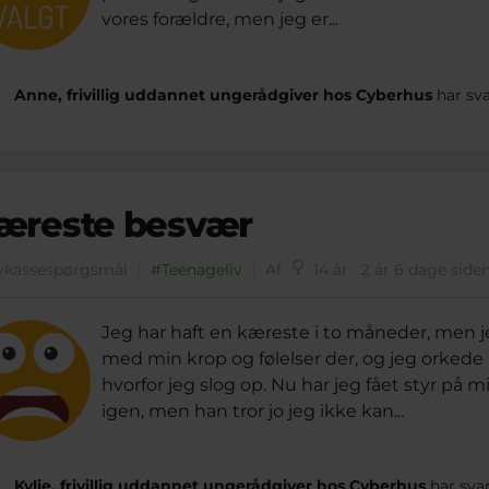
vores forældre, men jeg er...
Anne, frivillig uddannet ungerådgiver hos Cyberhus
har sva
æreste besvær
vkassespørgsmål
#Teenageliv
Af
14 år · 2 år 6 dage side
Jeg har haft en kæreste i to måneder, men je
med min krop og følelser der, og jeg orkede i
hvorfor jeg slog op. Nu har jeg fået styr på m
igen, men han tror jo jeg ikke kan...
Kylie, frivillig uddannet ungerådgiver hos Cyberhus
har sva