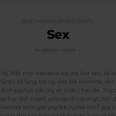
BREVKASSESPØRGSMÅL
Sex
Se relateret indhold
Hej. Når min kæreste og jeg har sex, så 
hård i så lang tid og slet ikk komme, det 
ubehageligt når jeg er inde i hende. Jeg
og har det svært selvværdmæssigt, om 
mentalt som gør jeg ikk nyder det? jeg
fx gør det t et billede af hende. nogen t