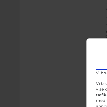
Vi br
Vi br
vise 
trafi
med v
annon