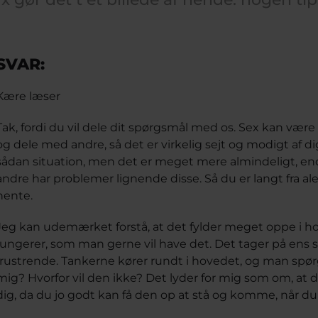
SVAR:
Kære læser
Tak, fordi du vil dele dit spørgsmål med os. Sex kan v
og dele med andre, så det er virkelig sejt og modigt af dig
sådan situation, men det er meget mere almindeligt, en
andre har problemer lignende disse. Så du er langt fra ale
hente.
Jeg kan udemærket forstå, at det fylder meget oppe i hov
fungerer, som man gerne vil have det. Det tager på ens 
frustrende. Tankerne kører rundt i hovedet, og man spørg
mig? Hvorfor vil den ikke? Det lyder for mig som om, at de
dig, da du jo godt kan få den op at stå og komme, når du 