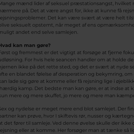
Mange mænd lider af seksuel præstationsangst, hvilket 
nærmere på. Det at være angst for, ikke at kunne få rej
rejsningsproblemer. Det kan være svært at være helt t
blive seksuelt opstemt, når meget af ens opmærksomhed
muligt andet end selve samlejen.
Hvad kan man gøre?
Først og fremmest er det vigtigt at forsøge at fjerne fok
udløsning. For hvis hele seancen handler om at holde de
hjernen ikke på det rette sted, og det er svært at nyde 
ofte en blandet følelse af desperation og bekymring, om d
kan lade sig gøre at komme eller få rejsning lige i øjebli
ihærdig kamp. Det bedste man kan gøre, er at indse at ka
kun mere og mere skuffet, jo mere og mere man kæmpe
Sex og nydelse er meget mere end blot samlejet. Der fin
partner kan prøve, hvor I skiftevis rør, nusser og kærte
at det fører til samleje. Ved denne øvelse skulle der ikk
rejsning eller at komme. Her forsøger man at tænke så 