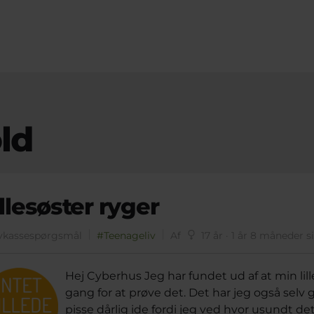
ld
illesøster ryger
vkassespørgsmål
#Teenageliv
Af
17 år · 1 år 8 måneder s
Hej Cyberhus Jeg har fundet ud af at min lill
gang for at prøve det. Det har jeg også selv g
pisse dårlig ide fordi jeg ved hvor usundt det er