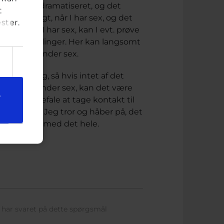
ormalt afdramatiseret, og det
t
ubehageligt, når I har sex, og det
ster.
æste gang I har sex, kan I evt. prøve
andre stillinger. Her kan langsomt
dgår ubehag under sex.
etop din sag, så hvis intet af det
øle ubehag under sex, kan det være
e
vil jeg anbefale at tage kontakt til
te område. Jeg tror og håber på, det
ld og lykke med det hele.
har svaret på dette spørgsmål