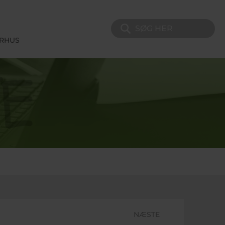
Søg på sitet
ERHUS
NÆSTE