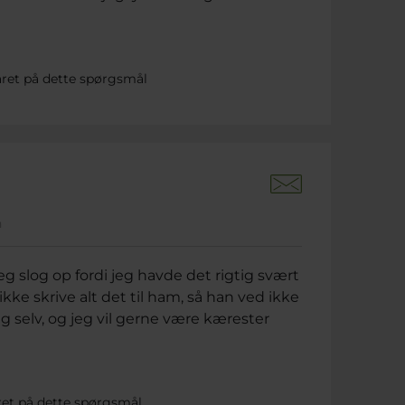
ret på dette spørgsmål
n
g slog op fordi jeg havde det rigtig svært
kke skrive alt det til ham, så han ved ikke
ig selv, og jeg vil gerne være kærester
ret på dette spørgsmål