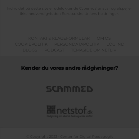
Indholdet på dette site er udelukkende Cyberhus' ansvar og afspejler
ikke nødvendigvis den Europæiske Unions holdninger.
KONTAKT & KLAGEFORMULAR
OM OS
COOKIEPOLITIK
PERSONDATAPOLITIK
LOG IND
BLOGS
PODCAST
TEMASIDE OM NETLIV
Kender du vores andre rådgivninger?
© Copyright 2022 - Center for Digital Pædagogik