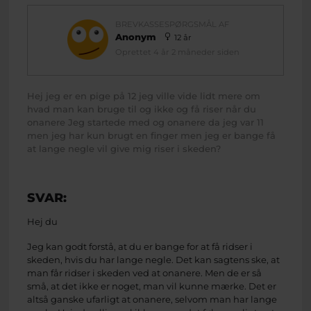
BREVKASSESPØRGSMÅL AF
Anonym
12 år
Oprettet 4 år 2 måneder siden
Hej jeg er en pige på 12 jeg ville vide lidt mere om
hvad man kan bruge til og ikke og få riser når du
onanere Jeg startede med og onanere da jeg var 11
men jeg har kun brugt en finger men jeg er bange få
at lange negle vil give mig riser i skeden?
SVAR:
Hej du
Jeg kan godt forstå, at du er bange for at få ridser i
skeden, hvis du har lange negle. Det kan sagtens ske, at
man får ridser i skeden ved at onanere. Men de er så
små, at det ikke er noget, man vil kunne mærke. Det er
altså ganske ufarligt at onanere, selvom man har lange