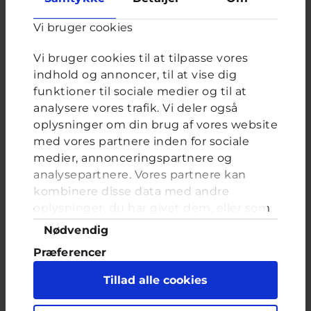
Afstemning
Vi bruger cookies
Har du nogensinde oprettet en falsk profil og skrevet
grimt til dig selv?
Vi bruger cookies til at tilpasse vores
Valgmuligheder
Ja, mange gange
indhold og annoncer, til at vise dig
Ja, men kun én gang
funktioner til sociale medier og til at
Ja, for at lave sjov
analysere vores trafik. Vi deler også
Nej
oplysninger om din brug af vores website
med vores partnere inden for sociale
medier, annonceringspartnere og
analysepartnere. Vores partnere kan
kombinere disse data med andre
FORRIGE
NÆSTE
oplysninger, du har givet dem, eller som
de har indsamlet fra din brug af deres
Samtykkevalg
Nødvendig
tjenester. Du samtykker til vores cookies,
Pigen fra klassen...
Præferencer
hvis du fortsætter med at anvende vores
hjemmeside.
Statistik
Brevkassespørgsmål
#Seksualitet
Tillad alle cookies
Af
15 år · 6 år 5 måneder siden
Marketing