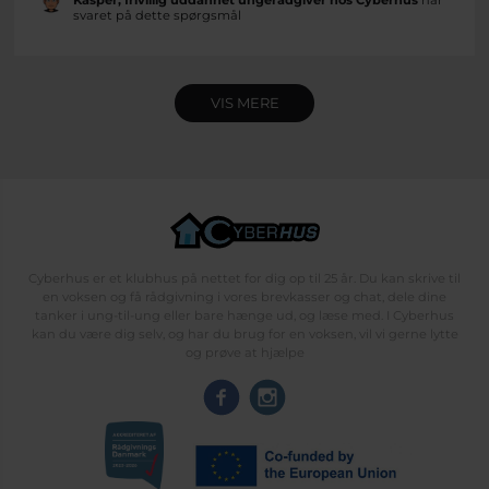
Kasper, frivillig uddannet ungerådgiver hos Cyberhus
har
svaret på dette spørgsmål
VIS MERE
Cyberhus er et klubhus på nettet for dig op til 25 år. Du kan skrive til
en voksen og få rådgivning i vores brevkasser og chat, dele dine
tanker i ung-til-ung eller bare hænge ud, og læse med. I Cyberhus
kan du være dig selv, og har du brug for en voksen, vil vi gerne lytte
og prøve at hjælpe