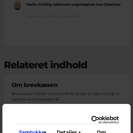
Marie, frivillig uddannet ungerådgiver hos Cyberhus
har svaret på dette spørgsmål
Relateret indhold
Om brevkassen
Brevkassen holder sommerferie, så det er ikke muligt at
oprette et nyt spørgsmål.
Du kan stadig læse tidligere spørgsmål og svar.
Samtykke
Detaljer
Om