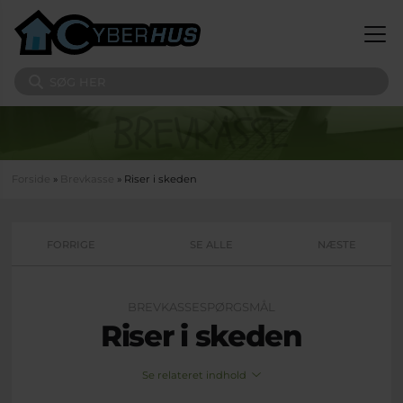
Gå til hovedindhold
Søg på sitet
Du er her
Forside
»
Brevkasse
» Riser i skeden
FORRIGE
SE ALLE
NÆSTE
BREVKASSESPØRGSMÅL
Riser i skeden
Se relateret indhold