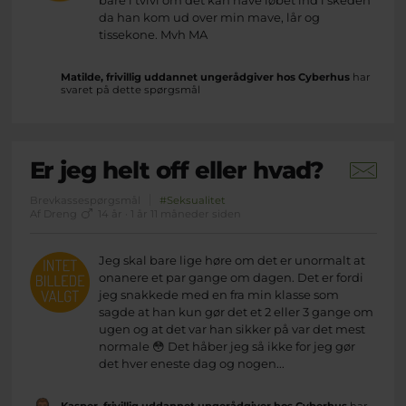
bare i tvivl om det kan have løbet ind i skeden
da han kom ud over min mave, lår og
tissekone. Mvh MA
Matilde, frivillig uddannet ungerådgiver hos Cyberhus
har
svaret på dette spørgsmål
Er jeg helt off eller hvad?
Brevkassespørgsmål
#Seksualitet
Af Dreng
14 år · 1 år 11 måneder siden
Jeg skal bare lige høre om det er unormalt at
onanere et par gange om dagen. Det er fordi
jeg snakkede med en fra min klasse som
sagde at han kun gør det et 2 eller 3 gange om
ugen og at det var han sikker på var det mest
normale 😳 Det håber jeg så ikke for jeg gør
det hver eneste dag og nogen...