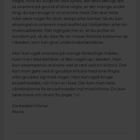
negle. Hvis du alligevel ikke synes, det føles særligt rart
at onanere på grund af dine negle, er der mange andre
ting, du kan bruge til at onanere med. Det skal helst
ikke være noget for stort, skarpt eller kantet. Så du kan
eksempelvis onanere med skaftet på hårbørsten eller en
makeupbørste. Det vigtigste her er, at du putter et
kondom på, så du ikke får en masse forkerte bakterier op
i skeden, som kan give underlivsbetændelse.
Man kan også onanere på mange forskellige måder,
hvor man ikke behøver at føre noget op i skeden. Man
kan eksempelvis onanere ved at røre ved sin klitoris. Det
kan man gøre ved at gnubbe klitoris med sine fingre,
eller gnubbe sig mod noget. Man kan også bruge
brusehovedet, når man er i bad. Der kan man rette
våndstrålerne fra brusehovedet ind mod klitoris. Du kan
læse mere om onani for piger
her
.
De bedste hilsner
Marie