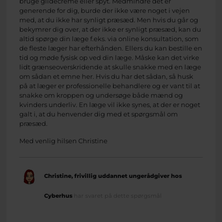
bruge glidecreme eller spyt. Medmindre det er
generende for dig, burde der ikke være noget i vejen
med, at du ikke har synligt præsæd. Men hvis du går og
bekymrer dig over, at der ikke er synligt præsæd, kan du
altid spørge din læge f.eks. via online konsultation, som
de fleste læger har efterhånden. Ellers du kan bestille en
tid og møde fysisk op ved din læge. Måske kan det virke
lidt grænseoverskridende at skulle snakke med en læge
om sådan et emne her. Hvis du har det sådan, så husk
på at læger er professionelle behandlere og er vant til at
snakke om kroppen og undersøge både mænd og
kvinders underliv. En læge vil ikke synes, at der er noget
galt i, at du henvender dig med et spørgsmål om
præsæd.
Med venlig hilsen Christine
Christine, frivillig uddannet ungerådgiver hos
Cyberhus
har svaret på dette spørgsmål