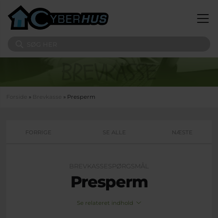
Gå til hovedindhold
Søg på sitet
Du er her
Forside
»
Brevkasse
» Presperm
FORRIGE
SE ALLE
NÆSTE
BREVKASSESPØRGSMÅL
Presperm
Se relateret indhold