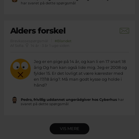
har svaret på dette spørgsmål
Alders forskel
Brevkassespørgsmål
#Blandet
Af Sofia
14 år · 3 år 1 uge siden
Jeg er en pige på 14 år, og kan li en 17 snart 18
årig Og han kan også lide mig. Jeg er 2008 og
fylder 15. Er det lovligt at være kærester med
en 17/18 årig?. Må man godt kysse og holde i
hånd?
Pedro, frivillig uddannet ungerådgiver hos Cyberhus
har
svaret på dette spørgsmål
VIS MERE