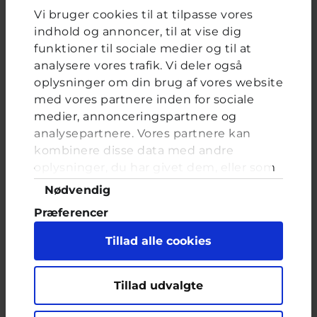
Vi bruger cookies til at tilpasse vores
Ved jeg ikke rigtigt
indhold og annoncer, til at vise dig
funktioner til sociale medier og til at
analysere vores trafik. Vi deler også
oplysninger om din brug af vores website
FORRIGE
NÆSTE
med vores partnere inden for sociale
medier, annonceringspartnere og
analysepartnere. Vores partnere kan
De andre kigger fordi jeg
kombinere disse data med andre
er udviklet
oplysninger, du har givet dem, eller som
de har indsamlet fra din brug af deres
Samtykkevalg
Nødvendig
Brevkassespørgsmål
#Blandet
tjenester. Du samtykker til vores cookies,
Af Clara
12 år · 2 år 2 måneder siden
Præferencer
hvis du fortsætter med at anvende vores
hjemmeside.
Statistik
Jeg er meget udviklet selvom jeg kun er 12, det
Tillad alle cookies
er de andre piger ikke. Jeg fik mens for et år
Marketing
siden. Jeg har store bryster og brede hofter og
jeg har en hårtrekant forneden. De andre
Tillad udvalgte
piger kommer altid tæt på i idræt når vi
klæder om eller bader. De vil se min trekant
og bryster og numse tæt på...