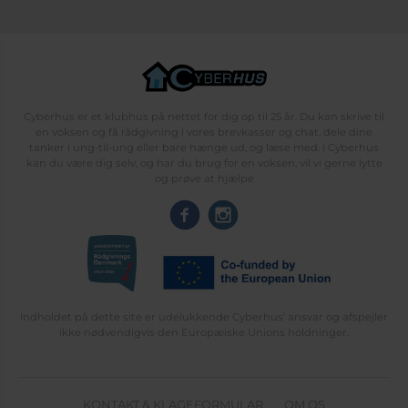
Cyberhus er et klubhus på nettet for dig op til 25 år. Du kan skrive til
en voksen og få rådgivning i vores brevkasser og chat, dele dine
tanker i ung-til-ung eller bare hænge ud, og læse med. I Cyberhus
kan du være dig selv, og har du brug for en voksen, vil vi gerne lytte
og prøve at hjælpe
Indholdet på dette site er udelukkende Cyberhus' ansvar og afspejler
ikke nødvendigvis den Europæiske Unions holdninger.
KONTAKT & KLAGEFORMULAR
OM OS