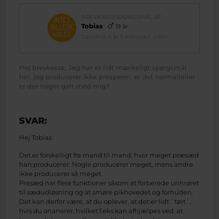
BREVKASSESPØRGSMÅL AF
Tobias
19 år
Oprettet 6 år 5 måneder siden
Hej brevkasse, Jeg har et lidt mærkeligt spørgsmål
her, jeg producerer ikke presperm, er det normalteller
er der noget galt med mig?
SVAR:
Hej Tobias
Det er forskelligt fra mand til mand, hvor meget præsæd
han producerer. Nogle producerer meget, mens andre
ikke producerer så meget.
Presæd har flere funktioner såsom at forberede urinrøret
til sædudløsning og at smøre pikhovedet og forhuden.
Det kan derfor være, at du oplever, at det er lidt `tørt´,
hvis du onanerer, hvilket f.eks kan afhjælpes ved. at