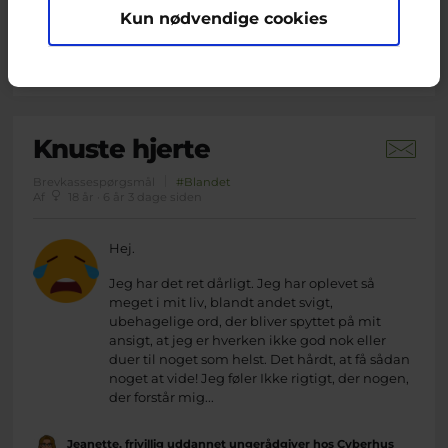
Kun nødvendige cookies
Camilla, frivillig uddannet ungerådgiver hos Cyberhus
har
svaret på dette spørgsmål
Knuste hjerte
Brevkassespørgsmål
#Blandet
Af
18 år · 6 år 3 dage siden
Hej.
Jeg har det ret dårligt. Jeg har oplevet så
meget i mit liv, blandt andet svigt,
ubehagelige ord, der bliver spyttet på mit
ansigt, at jeg er hverken ikke god nok eller
duer til noget som helst. Det hårdt, at få sådan
noget at vide! Jeg føler Ikke rigtigt, der nogen,
der forstår mig...
Jeanette, frivillig uddannet ungerådgiver hos Cyberhus