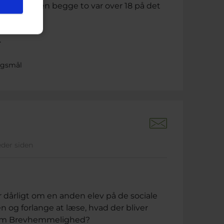
nden ex, men begge to var over 18 på det
.
rgsmål
eder siden
 dårligt om en anden elev på de sociale
 og forlange at læse, hvad der bliver
en om Brevhemmelighed?