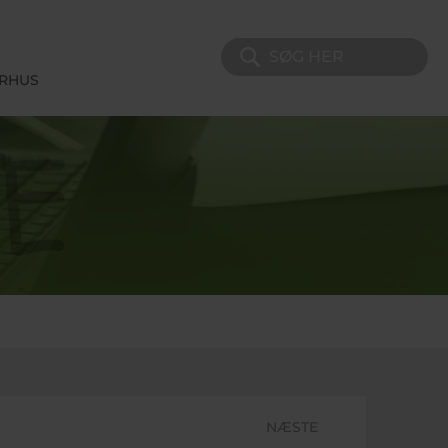
Søg på sitet
ERHUS
NÆSTE