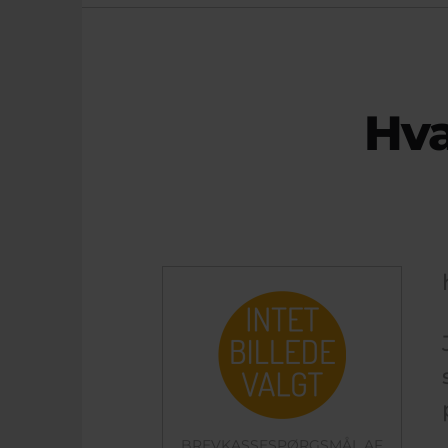
Hva
BREVKASSESPØRGSMÅL AF