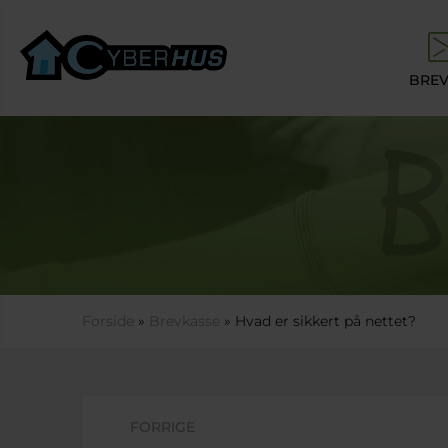
Gå til hovedindhold
BREV
Du er her
Forside
»
Brevkasse
» Hvad er sikkert på nettet?
FORRIGE