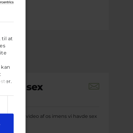
til at
res
ite
 kan
t
ster.
 havde sex
der siden
at optog en video af os imens vi havde sex
6.
e