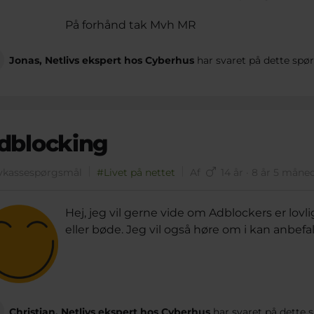
På forhånd tak Mvh MR
Jonas, Netlivs ekspert hos Cyberhus
har svaret på dette spø
dblocking
vkassespørgsmål
#Livet på nettet
Af
14 år · 8 år 5 måne
Hej, jeg vil gerne vide om Adblockers er lov
eller bøde. Jeg vil også høre om i kan anbef
Christian, Netlivs ekspert hos Cyberhus
har svaret på dette