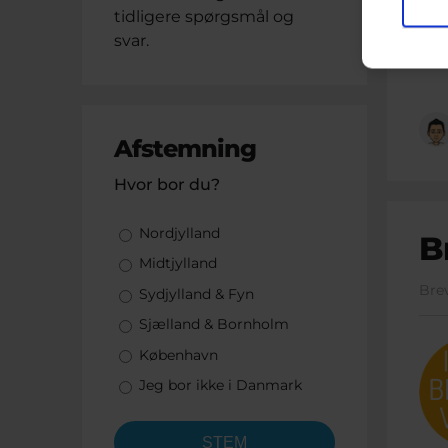
tidligere spørgsmål og
svar.
Afstemning
Hvor bor du?
Valgmuligheder
Nordjylland
B
Midtjylland
Bre
Sydjylland & Fyn
Sjælland & Bornholm
København
Jeg bor ikke i Danmark