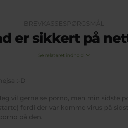
BREVKASSESPØRGSMÅL
d er sikkert på net
Se relateret indhold
hejsa :-D
Jeg vil gerne se porno, men min sidste pc 
starte) fordi der var komme virus på sids
porno på den.