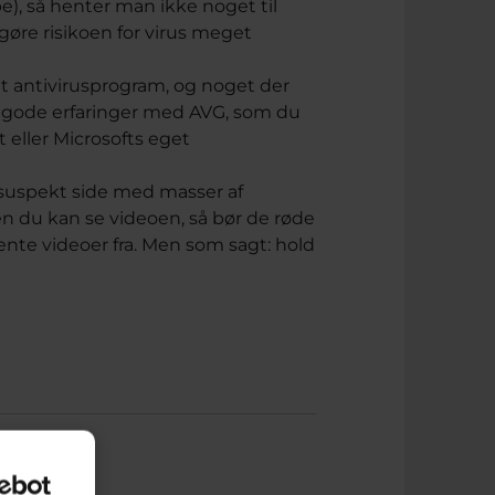
, så henter man ikke noget til
gøre risikoen for virus meget
dt antivirusprogram, og noget der
v gode erfaringer med AVG, som du
 eller Microsofts eget
n suspekt side med masser af
en du kan se videoen, så bør de røde
ente videoer fra. Men som sagt: hold
te spørgsmål