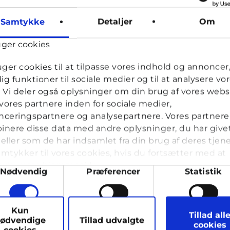
Samtykke
Detaljer
Om
uger cookies
uger cookies til at tilpasse vores indhold og annoncer, 
dig funktioner til sociale medier og til at analysere vo
ld
k. Vi deler også oplysninger om din brug af vores webs
ores partnere inden for sociale medier,
ceringspartnere og analysepartnere. Vores partnere
nere disse data med andre oplysninger, du har give
eller som de har indsamlet fra din brug af deres tjene
in ex har filmet os imens vi
mtykker til vores cookies, hvis du fortsætter med at
nde vores hjemmeside.
ykkevalg
Nødvendig
Præferencer
Statistik
vkassespørgsmål
#Livet på nettet
Af
19 år · 6 år 2 måne
Min ex har fortalt mig for et par dage siden 
arketing
Kun
for ca. 4 år siden. På det tidspunkt var vi 15-1
Tillad all
ødvendige
Tillad udvalgte
cookies
cookies