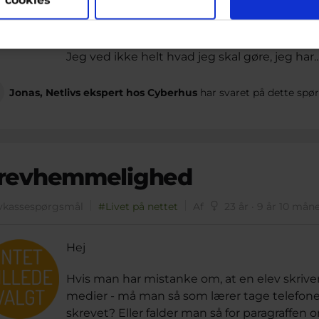
Jeg ved også at han optog en video af sin a
tidspunkt.
Jeg ved ikke helt hvad jeg skal gøre, jeg har..
Jonas, Netlivs ekspert hos Cyberhus
har svaret på dette spø
revhemmelighed
vkassespørgsmål
#Livet på nettet
Af
23 år · 9 år 10 mån
Hej
Hvis man har mistanke om, at en elev skriver
medier - må man så som lærer tage telefonen
skrevet? Eller falder man så for paragraff