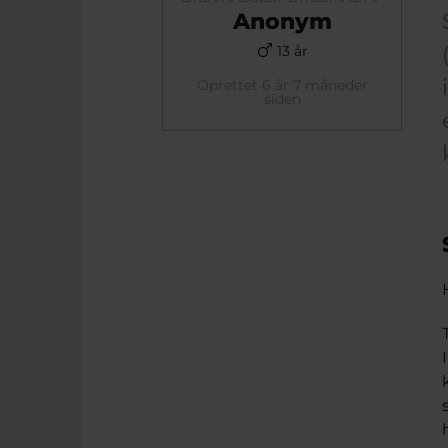
Anonym
13 år
Oprettet 6 år 7 måneder
siden