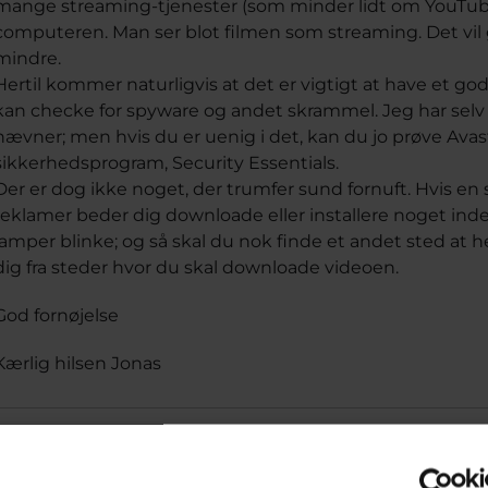
mange streaming-tjenester (som minder lidt om YouTube)
computeren. Man ser blot filmen som streaming. Det vil 
mindre.
Hertil kommer naturligvis at det er vigtigt at have et go
kan checke for spyware og andet skrammel. Jeg har sel
nævner; men hvis du er uenig i det, kan du jo prøve Avast
sikkerhedsprogram, Security Essentials.
Der er dog ikke noget, der trumfer sund fornuft. Hvis e
reklamer beder dig downloade eller installere noget ind
lamper blinke; og så skal du nok finde et andet sted at h
dig fra steder hvor du skal downloade videoen.
God fornøjelse
Kærlig hilsen Jonas
Jonas, Netlivs ekspert hos Cyberhus
har svaret på det