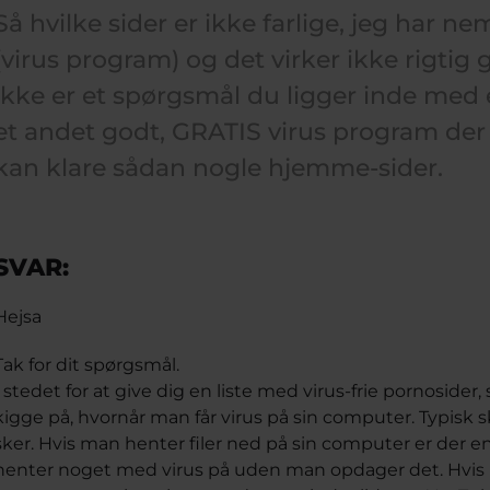
Så hvilke sider er ikke farlige, jeg har 
(virus program) og det virker ikke rigtig 
ikke er et spørgsmål du ligger inde med 
et andet godt, GRATIS virus program de
kan klare sådan nogle hjemme-sider.
SVAR:
Hejsa
Tak for dit spørgsmål.
I stedet for at give dig en liste med virus-frie pornosider
kigge på, hvornår man får virus på sin computer. Typisk
sker. Hvis man henter filer ned på sin computer er der en
henter noget med virus på uden man opdager det. Hvis