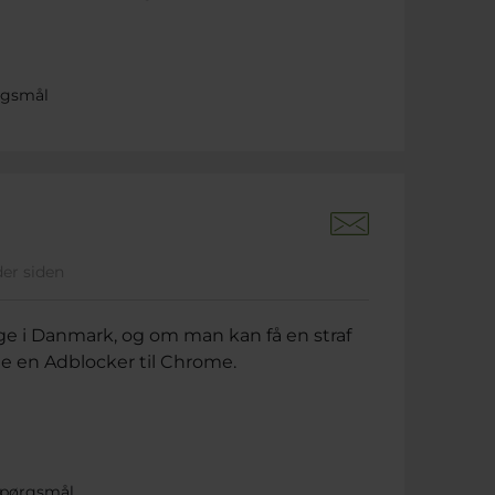
rgsmål
der siden
lige i Danmark, og om man kan få en straf
ale en Adblocker til Chrome.
 spørgsmål