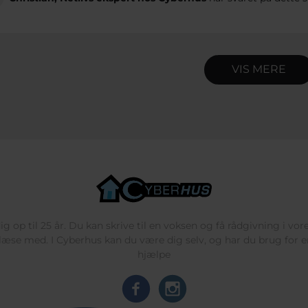
VIS MERE
g op til 25 år. Du kan skrive til en voksen og få rådgivning i vo
læse med. I Cyberhus kan du være dig selv, og har du brug for en
hjælpe