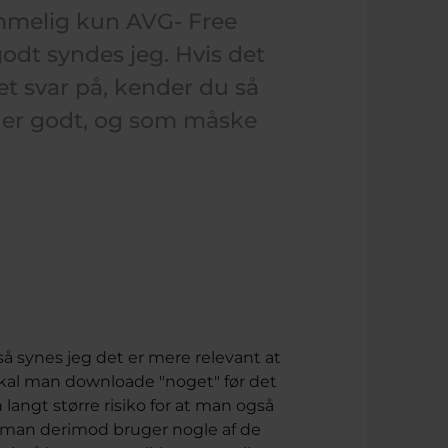
nemmelig kun AVG- Free
godt syndes jeg. Hvis det
et svar på, kender du så
r er godt, og som måske
, så synes jeg det er mere relevant at
 skal man downloade "noget" før det
 langt større risiko for at man også
 man derimod bruger nogle af de