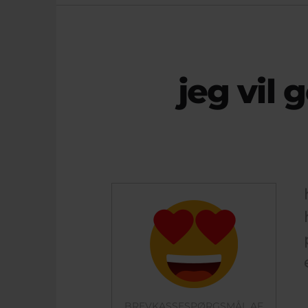
jeg vil 
BREVKASSESPØRGSMÅL AF