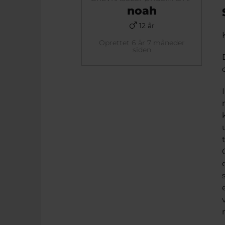
noah
12 år
Oprettet 6 år 7 måneder
siden