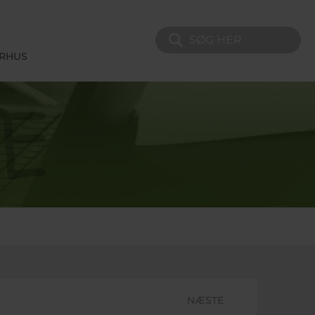
Søg på sitet
ERHUS
NÆSTE