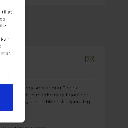
til at
res
ite
 kan
t
ster.
siden
øvet at få en orgasme endnu. Jeg har
øler ikke jeg kan mærke noget godt ved
e
idt ondt, og at den bliver slap igen. Jeg
n...