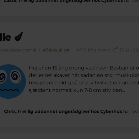
Lasse, frivillig uddannet ungerådgiver hos Cyberhus
har sva
lle 🍆
vkassespørgsmål
#Seksualitet
Af 16 årig dreng
16 år · 1
Hej er en 16 årig dreng ved navn Bastian er 
det er ret akavet når sådan en stor muskul
hvis jeg er heldig så 12 stiv hvilket er lig
sjældent normalt kun 7-8 cm stiv den...
Chris, frivillig uddannet ungerådgiver hos Cyberhus
har sva