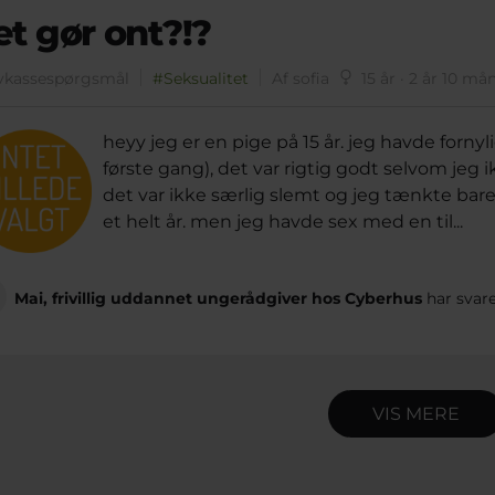
et gør ont?!?
vkassespørgsmål
#Seksualitet
Af sofia
15 år · 2 år 10 må
heyy jeg er en pige på 15 år. jeg havde forny
første gang), det var rigtig godt selvom je
det var ikke særlig slemt og jeg tænkte bare a
et helt år. men jeg havde sex med en til...
Mai, frivillig uddannet ungerådgiver hos Cyberhus
har svar
VIS MERE