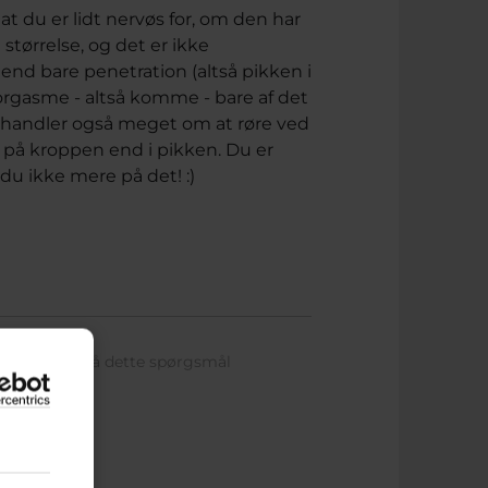
 at du er lidt nervøs for, om den har
 størrelse, og det er ikke
end bare penetration (altså pikken i
orgasme - altså komme - bare af det
ex handler også meget om at røre ved
 på kroppen end i pikken. Du er
 du ikke mere på det! :)
har svaret på dette spørgsmål