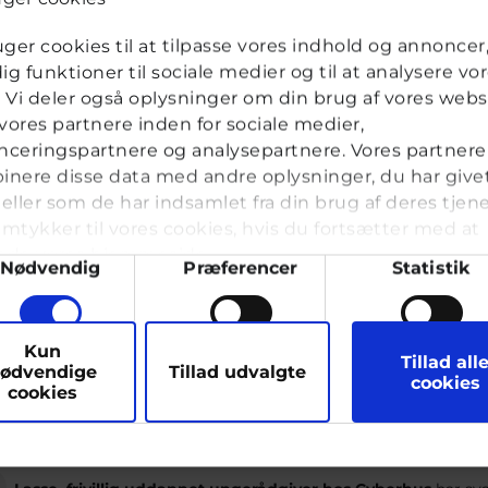
uger cookies til at tilpasse vores indhold og annoncer, 
dig funktioner til sociale medier og til at analysere vo
k. Vi deler også oplysninger om din brug af vores webs
ld
ores partnere inden for sociale medier,
ceringspartnere og analysepartnere. Vores partnere
nere disse data med andre oplysninger, du har give
eller som de har indsamlet fra din brug af deres tjene
nani
mtykker til vores cookies, hvis du fortsætter med at
nde vores hjemmeside.
ykkevalg
Nødvendig
Præferencer
Statistik
vkassespørgsmål
#Seksualitet
Af
16 år · 5 år 8 måneder 
Hej jeg er en dreng på 16 år. Og har ikke pr
arketing
Kun
onaneret 3 gange nu i ca. 20 min, men jeg f
Tillad all
ødvendige
Tillad udvalgte
cookies
det. Det eneste jeg kan mærke er at det gør l
cookies
har prøvet med diverse videor på hubben, me