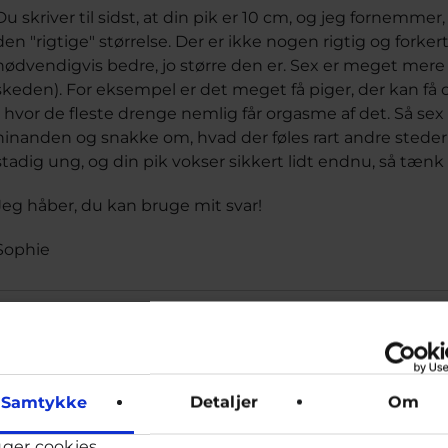
Du skriver til sidst, at din pik er 10 cm, og jeg fornemmer,
den "rigtige" størrelse. Der er ikke nogen rigtig og forkert
nødvendigvis bedre, jo større den er. Sex er meget mere 
skeden). For eksempel er det meget få piger, der kan få 
- hvor de fleste drenge nemlig får orgasme af det. Så s
hinanden og snakke om, hvad der føles rart andre steder
stadig ung, og din pik vokser sikkert lidt endnu, så tænk
Jeg håber, du kan bruge mit svar!
Sophie
Sophie, frivillig uddannet ungerådgiver hos Cyberhus
Samtykke
Detaljer
Om
uger cookies