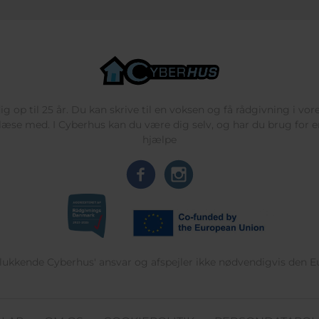
g op til 25 år. Du kan skrive til en voksen og få rådgivning i vo
læse med. I Cyberhus kan du være dig selv, og har du brug for en
hjælpe
delukkende Cyberhus' ansvar og afspejler ikke nødvendigvis den 