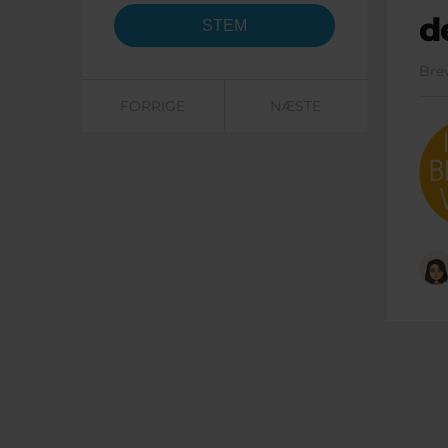
d
Bre
FORRIGE
NÆSTE