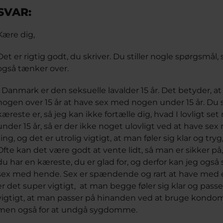
SVAR:
Kære dig,
Det er rigtig godt, du skriver. Du stiller nogle spørgsmål
også tænker over.
I Danmark er den seksuelle lavalder 15 år. Det betyder, at 
nogen over 15 år at have sex med nogen under 15 år. Du s
kæreste er, så jeg kan ikke fortælle dig, hvad I lovligt s
under 15 år, så er der ikke noget ulovligt ved at have se
ting, og det er utrolig vigtigt, at man føler sig klar og t
Ofte kan det være godt at vente lidt, så man er sikker på
du har en kæreste, du er glad for, og derfor kan jeg også s
sex med hende. Sex er spændende og rart at have med en
er det super vigtigt, at man begge føler sig klar og pass
vigtigt, at man passer på hinanden ved at bruge kondom. 
men også for at undgå sygdomme.