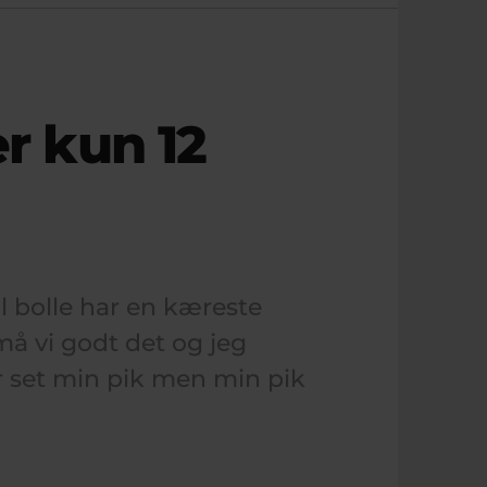
er kun 12
l bolle har en kæreste
å vi godt det og jeg
ar set min pik men min pik