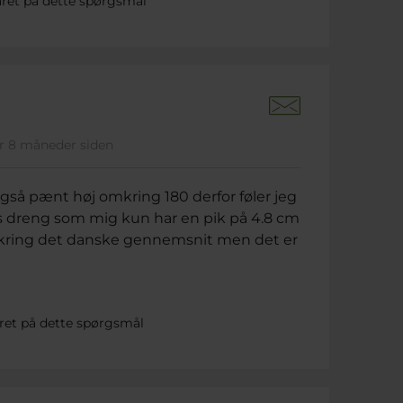
ret på dette spørgsmål
 år 8 måneder siden
også pænt høj omkring 180 derfor føler jeg
øs dreng som mig kun har en pik på 4.8 cm
e omkring det danske gennemsnit men det er
ret på dette spørgsmål