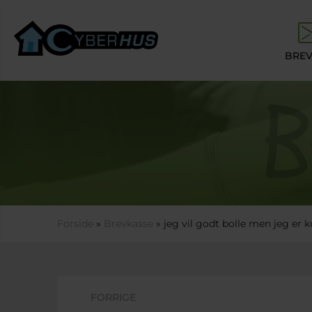
Gå til hovedindhold
BREV
Du er her
Forside
»
Brevkasse
» jeg vil godt bolle men jeg er k
FORRIGE