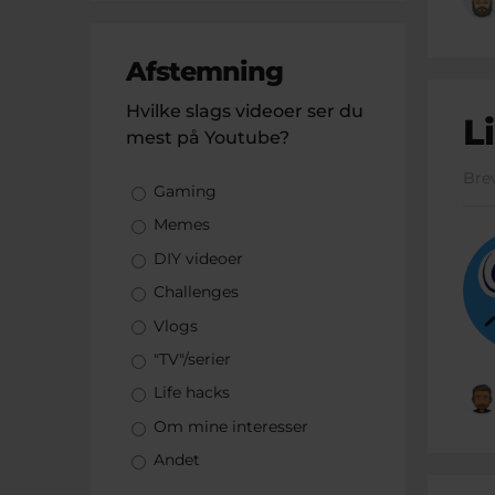
Afstemning
Hvilke slags videoer ser du
Li
mest på Youtube?
Bre
Valgmuligheder
Gaming
Memes
DIY videoer
Challenges
Vlogs
"TV"/serier
Life hacks
Om mine interesser
Andet