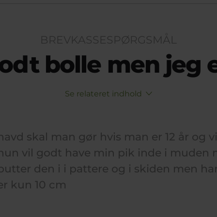
BREVKASSESPØRGSMÅL
godt bolle men jeg 
Se relateret indhold
havd skal man gør hvis man er 12 år og vi
hun vil godt have min pik inde i muden m
putter den i i pattere og i skiden men h
er kun 10 cm