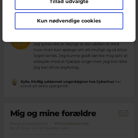
Psykolog
Tillad udvalgte
Brevkassespørgsmål
#Fremtidsdrømme
Af
14 år · 1 år 11 måneder siden
Kun nødvendige cookies
Hej Cyberhus Først vil jeg gerne sige tak for
den her brevkasse. Jeg læser mange svar og
jeg synes det er dejligt at der sådan et sted
hvor man kan spørge om alt muligt og så blive
taget seriøs. Jeg kunne godt tænke mig selv at
arbejde med at hjælpe unge men jeg tror ikke
jeg kan blive psykolog...
Kylie, frivillig uddannet ungerådgiver hos Cyberhus
har
svaret på dette spørgsmål
Mig og mine forældre
Brevkassespørgsmål
#Fremtidsdrømme
Af
10 år · 6 år 6 måneder siden