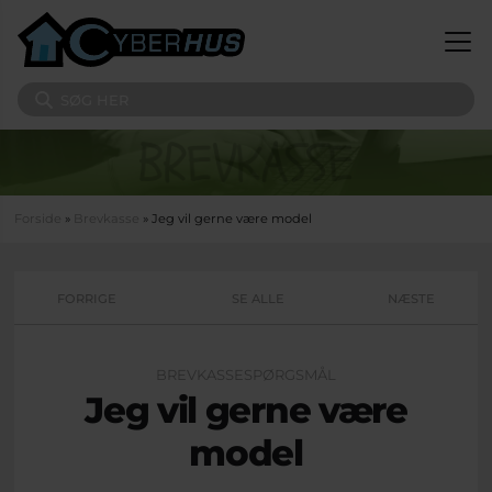
Gå til hovedindhold
Søg på sitet
Du er her
Forside
»
Brevkasse
» Jeg vil gerne være model
FORRIGE
SE ALLE
NÆSTE
BREVKASSESPØRGSMÅL
Jeg vil gerne være
model