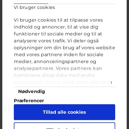
Du kan stadig læse tidligere spørgsmål og svar.
Vi bruger cookies
Vi bruger cookies til at tilpasse vores
indhold og annoncer, til at vise dig
Afstemning
funktioner til sociale medier og til at
Bruger du emojis?
analysere vores trafik. Vi deler også
oplysninger om din brug af vores website
Valgmuligheder
Ja. Jeg skriver ikke en besked uden.
med vores partnere inden for sociale
For det meste.
medier, annonceringspartnere og
Nogle gange. Det kommer an på, hvem jeg skriver med,
analysepartnere. Vores partnere kan
eller hvad jeg skriver om.
kombinere disse data med andre
Nej!
oplysninger, du har givet dem, eller som
de har indsamlet fra din brug af deres
Samtykkevalg
Nødvendig
tjenester. Du samtykker til vores cookies,
Præferencer
hvis du fortsætter med at anvende vores
hjemmeside.
Statistik
FORRIGE
NÆSTE
Tillad alle cookies
Marketing