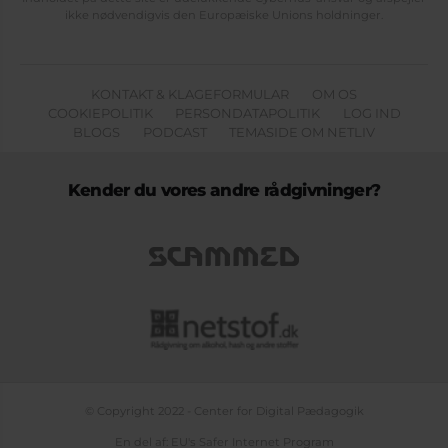
ikke nødvendigvis den Europæiske Unions holdninger.
KONTAKT & KLAGEFORMULAR
OM OS
COOKIEPOLITIK
PERSONDATAPOLITIK
LOG IND
BLOGS
PODCAST
TEMASIDE OM NETLIV
Kender du vores andre rådgivninger?
© Copyright 2022 - Center for Digital Pædagogik
En del af: EU's Safer Internet Program