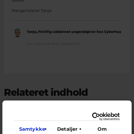
Mange hilsner Tanja
Tanja, frivillig uddannet ungerådgiver hos Cyberhus
har svaret på dette spørgsmål
Relateret indhold
Om brevkassen
Brevkassen holder sommerferie, så det er ikke muligt at
oprette et nyt spørgsmål.
Samtykke
Detaljer
Om