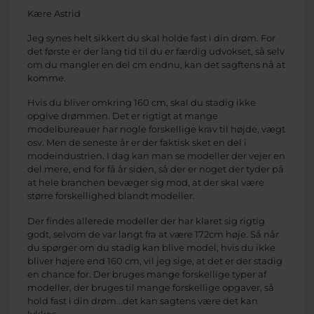
Kære Astrid
Jeg synes helt sikkert du skal holde fast i din drøm. For
det første er der lang tid til du er færdig udvokset, så selv
om du mangler en del cm endnu, kan det sagftens nå at
komme.
Hvis du bliver omkring 160 cm, skal du stadig ikke
opgive drømmen. Det er rigtigt at mange
modelbureauer har nogle forskellige krav til højde, vægt
osv. Men de seneste år er der faktisk sket en del i
modeindustrien. I dag kan man se modeller der vejer en
del mere, end for få år siden, så der er noget der tyder på
at hele branchen bevæger sig mod, at der skal være
større forskellighed blandt modeller.
Der findes allerede modeller der har klaret sig rigtig
godt, selvom de var langt fra at være 172cm høje. Så når
du spørger om du stadig kan blive model, hvis du ikke
bliver højere end 160 cm, vil jeg sige, at det er der stadig
en chance for. Der bruges mange forskellige typer af
modeller, der bruges til mange forskellige opgaver, så
hold fast i din drøm...det kan sagtens være det kan
lykkes.