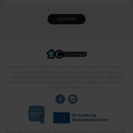
VIS MERE
Cyberhus er et klubhus på nettet for dig op til 25 år. Du kan skrive til
en voksen og få rådgivning i vores brevkasser og chat, dele dine
tanker i ung-til-ung eller bare hænge ud, og læse med. I Cyberhus
kan du være dig selv, og har du brug for en voksen, vil vi gerne lytte
og prøve at hjælpe
Indholdet på dette site er udelukkende Cyberhus' ansvar og afspejler