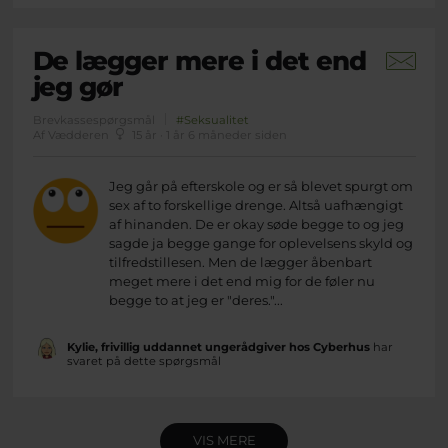
De lægger mere i det end
jeg gør
Brevkassespørgsmål
#Seksualitet
Af Vædderen
15 år · 1 år 6 måneder siden
Jeg går på efterskole og er så blevet spurgt om
sex af to forskellige drenge. Altså uafhængigt
af hinanden. De er okay søde begge to og jeg
sagde ja begge gange for oplevelsens skyld og
tilfredstillesen. Men de lægger åbenbart
meget mere i det end mig for de føler nu
begge to at jeg er "deres."...
Kylie, frivillig uddannet ungerådgiver hos Cyberhus
har
svaret på dette spørgsmål
VIS MERE