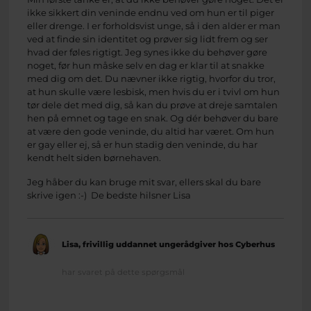
ikke sikkert din veninde endnu ved om hun er til piger
eller drenge. I er forholdsvist unge, så i den alder er man
ved at finde sin identitet og prøver sig lidt frem og ser
hvad der føles rigtigt. Jeg synes ikke du behøver gøre
noget, før hun måske selv en dag er klar til at snakke
med dig om det. Du nævner ikke rigtig, hvorfor du tror,
at hun skulle være lesbisk, men hvis du er i tvivl om hun
tør dele det med dig, så kan du prøve at dreje samtalen
hen på emnet og tage en snak. Og dér behøver du bare
at være den gode veninde, du altid har været. Om hun
er gay eller ej, så er hun stadig den veninde, du har
kendt helt siden børnehaven.
Jeg håber du kan bruge mit svar, ellers skal du bare
skrive igen :-) De bedste hilsner Lisa
Lisa, frivillig uddannet ungerådgiver hos Cyberhus
har svaret på dette spørgsmål