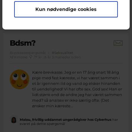
Kun nødvendige cookies
Siv, frivillig uddannet ungerådgiver hos Cyberhus
har
svaret på dette spørgsmål
Bdsm?
Brevkassespørgsmål
#Seksualitet
Af Kimmie
17 år · 6 år 3 måneder siden
Kære brevkasse. Jeg er en 17 årig snart 18 årig
pige med fast kæreste, vi har været sammen i
et år igennem ild og vand og elsker hinanden
til uendelighed! Vi har ofte sex. God sex! Han er
lidt større end de andre jeg har været sammen
med? så analsex er ikke særlig ofte. (Det
ønsker min kæreste...
Malou, frivillig uddannet ungerådgiver hos Cyberhus
har
svaret på dette spørgsmål