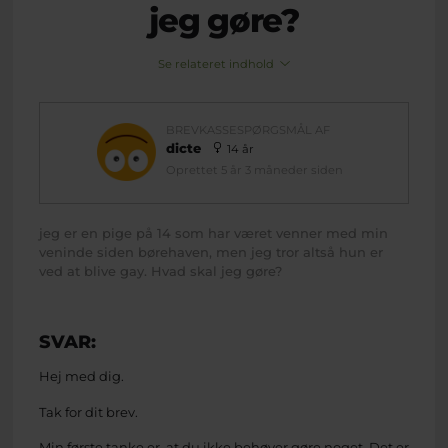
jeg gøre?
Se relateret indhold
BREVKASSESPØRGSMÅL AF
dicte
14 år
Oprettet 5 år 3 måneder siden
jeg er en pige på 14 som har været venner med min
veninde siden børehaven, men jeg tror altså hun er
ved at blive gay. Hvad skal jeg gøre?
SVAR:
Hej med dig.
Tak for dit brev.
Min første tanke er, at du ikke behøver gøre noget. Det er