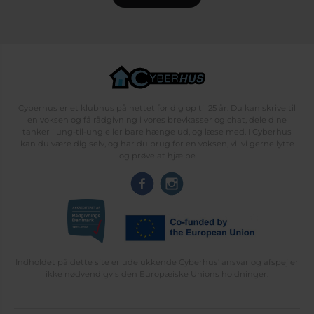
Cyberhus er et klubhus på nettet for dig op til 25 år. Du kan skrive til
en voksen og få rådgivning i vores brevkasser og chat, dele dine
tanker i ung-til-ung eller bare hænge ud, og læse med. I Cyberhus
kan du være dig selv, og har du brug for en voksen, vil vi gerne lytte
og prøve at hjælpe
Indholdet på dette site er udelukkende Cyberhus' ansvar og afspejler
ikke nødvendigvis den Europæiske Unions holdninger.