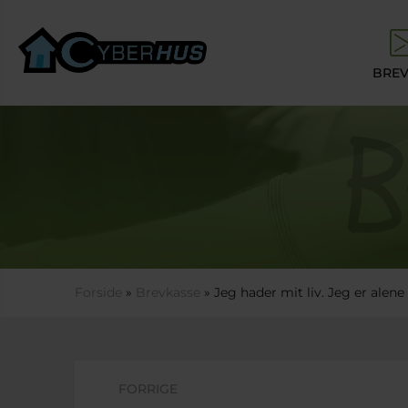
Gå til hovedindhold
BREV
Du er her
Forside
»
Brevkasse
» Jeg hader mit liv. Jeg er alen
FORRIGE