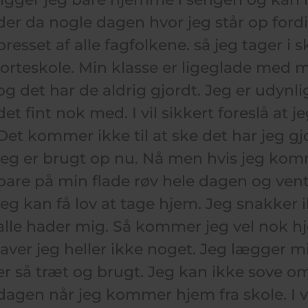
der da nogle dagen hvor jeg står op fordi 
presset af alle fagfolkene. så jeg tager i 
lorteskole. Min klasse er ligeglade med m
og det har de aldrig gjordt. Jeg er udynl
det fint nok med. I vil sikkert foreslå at j
Det kommer ikke til at ske det har jeg g
jeg er brugt op nu. Nå men hvis jeg komm
bare på min flade røv hele dagen og vente
jeg kan få lov at tage hjem. Jeg snakker 
alle hader mig. Så kommer jeg vel nok hj
laver jeg heller ikke noget. Jeg lægger mig
er så træt og brugt. Jeg kan ikke sove 
dagen når jeg kommer hjem fra skole. I vil