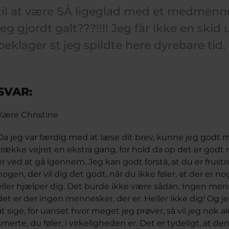
til at være SÅ ligeglad med et medmen
jeg gjordt galt???!!!! Jeg får ikke en skid 
beklager st jeg spildte here dyrebare tid.
SVAR:
Kære Christine
Da jeg var færdig med at læse dit brev, kunne jeg godt mæ
trække vejret en ekstra gang, for hold da op det er god
er ved at gå igennem. Jeg kan godt forstå, at du er frustrer
nogen, der vil dig det godt, når du ikke føler, at der er 
eller hjælper dig. Det burde ikke være sådan. Ingen menne
det er der ingen mennesker, der er. Heller ikke dig! Og j
at sige, for uanset hvor meget jeg prøver, så vil jeg nok a
smerte, du føler, i virkeligheden er. Det er tydeligt, at d