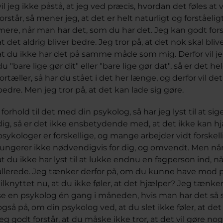
vil jeg ikke påstå, at jeg ved præcis, hvordan det føles at 
forstår, så mener jeg, at det er helt naturligt og forståeligt
mere, når man har det, som du har det. Jeg kan godt fors
at det aldrig bliver bedre. Jeg tror på, at det nok skal bl
at du ikke har det på samme måde som mig. Derfor vil jeg
du "bare lige gør dit" eller "bare lige gør dat", så er det h
fortæller, så har du stået i det her længe, og derfor vil det
bedre. Men jeg tror på, at det kan lade sig gøre.
I forhold til det med din psykolog, så har jeg lyst til at si
dig, så er det ikke ensbetydende med, at det ikke kan hjæ
psykologer er forskellige, og mange arbejder vidt forskell
fungerer ikke nødvendigvis for dig, og omvendt. Men når d
at du ikke har lyst til at lukke endnu en fagperson ind, nå
allerede. Jeg tænker derfor på, om du kunne have mod p
tilknyttet nu, at du ikke føler, at det hjælper? Jeg tænker
se en psykolog én gang i måneden, hvis man har det så 
også på, om din psykolog ved, at du slet ikke føler, at d
jeg godt forstår, at du måske ikke tror, at det vil gøre no