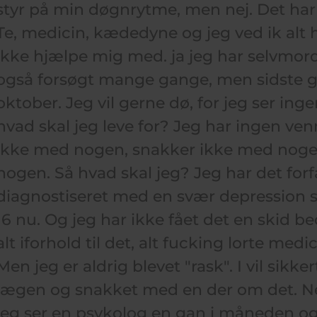
styr på min døgnrytme, men nej. Det har j
Te, medicin, kædedyne og jeg ved ik alt hv
ikke hjælpe mig med. ja jeg har selvmor
også forsøgt mange gange, men sidste gan
oktober. Jeg vil gerne dø, for jeg ser ingen
hvad skal jeg leve for? Jeg har ingen venn
ikke med nogen, snakker ikke med nogen 
nogen. Så hvad skal jeg? Jeg har det for
diagnostiseret med en svær depression sid
16 nu. Og jeg har ikke fået det en skid b
alt iforhold til det, alt fucking lorte medi
Men jeg er aldrig blevet "rask". I vil sikkert
lægen og snakket med en der om det. Nej 
jeg ser en psykolog en gan i måneden og 