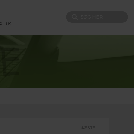
Søg på sitet
ERHUS
NÆSTE