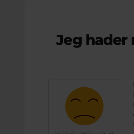
Jeg hader m
BREVKASSESPØRGSMÅL AF