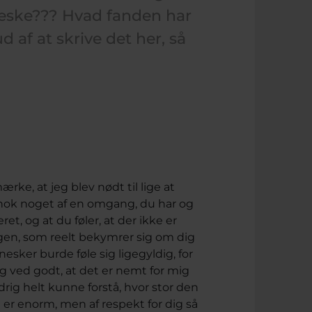
neske??? Hvad fanden har
ud af at skrive det her, så
rke, at jeg blev nødt til lige at
t nok noget af en omgang, du har og
et, og at du føler, at der ikke er
nogen, som reelt bekymrer sig om dig
sker burde føle sig ligegyldig, for
eg ved godt, at det er nemt for mig
ldrig helt kunne forstå, hvor stor den
en er enorm, men af respekt for dig så