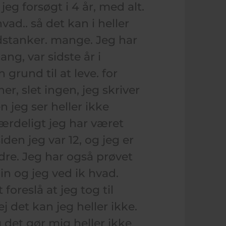
eg forsøgt i 4 år, med alt.
ad.. så det kan i heller
dstanker. mange. Jeg har
g, var sidste år i
 grund til at leve. for
er, slet ingen, jeg skriver
jeg ser heller ikke
færdeligt jeg har været
en jeg var 12, og jeg er
edre. Jeg har også prøvet
cin og jeg ved ik hvad.
 foreslå at jeg tog til
det kan jeg heller ikke.
det gør mig heller ikke