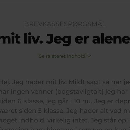
BREVKASSESPØRGSMÅL
it liv. Jeg er ale
Se relateret indhold
Hej. Jeg hader mit liv. Mildt sagt så har j
har ingen venner (bogstavligtalt) jeg har
siden 6 klasse, jeg går i 10 nu. Jeg er de
været siden 5 klasse. Jeg hader alt ved mit
noget indhold. virkelig intet. Jeg står op, 
ligger jeg bare hjemme i sengen og kan