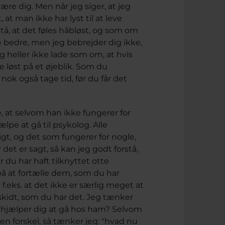
være dig. Men når jeg siger, at jeg
, at man ikke har lyst til at leve
tå, at det føles håbløst, og som om
ive bedre, men jeg bebrejder dig ikke,
 heller ikke lade som om, at hvis
ele løst på et øjeblik. Som du
 nok også tage tid, før du får det
ge, at selvom han ikke fungerer for
lpe at gå til psykolog. Alle
igt, og det som fungerer for nogle,
et er sagt, så kan jeg godt forstå,
r du har haft tilknyttet otte
å at fortælle dem, som du har
 f.eks. at det ikke er særlig meget at
skidt, som du har det. Jeg tænker
et hjælper dig at gå hos ham? Selvom
gen forskel, så tænker jeg: "hvad nu