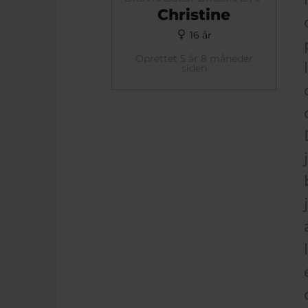
Christine
16 år
Oprettet 5 år 8 måneder
siden