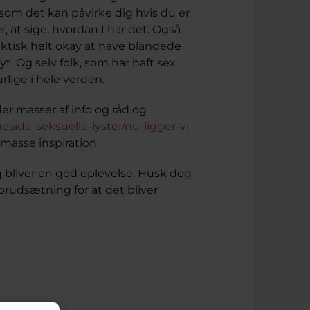
esom det kan påvirke dig hvis du er
, at sige, hvordan I har det. Også
faktisk helt okay at have blandede
yt. Og selv folk, som har haft sex
rlige i hele verden.
der masser af info og råd og
side-seksuelle-lyster/nu-ligger-vi-
masse inspiration.
g bliver en god oplevelse. Husk dog
forudsætning for at det bliver