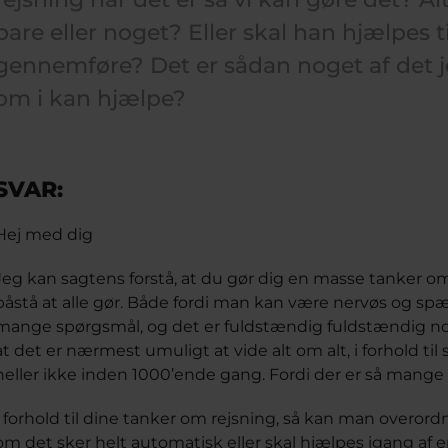
bare eller noget? Eller skal han hjælpes ti
gennemføre? Det er sådan noget af det j
om i kan hjælpe?
SVAR:
Hej med dig
Jeg kan sagtens forstå, at du gør dig en masse tanker om 
påstå at alle gør. Både fordi man kan være nervøs og sp
mange spørgsmål, og det er fuldstændig fuldstændig norm
at det er nærmest umuligt at vide alt om alt, i forhold ti
heller ikke inden 1000’ende gang. Fordi der er så mange 
I forhold til dine tanker om rejsning, så kan man overordne
om det sker helt automatisk eller skal hjælpes igang af en