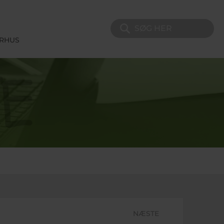
Søg på sitet
ERHUS
NÆSTE