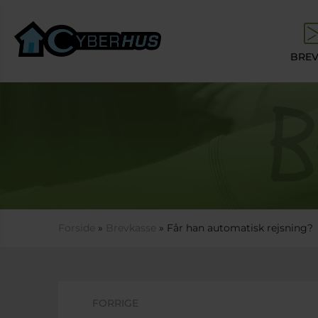
Gå til hovedindhold
BREV
Du er her
Forside
»
Brevkasse
» Får han automatisk rejsning?
FORRIGE