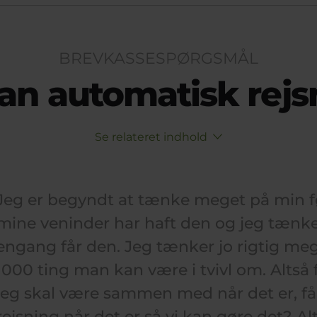
BREVKASSESPØRGSMÅL
han automatisk rejs
Se relateret indhold
Jeg er begyndt at tænke meget på min f
mine veninder har haft den og jeg tænke
engang får den. Jeg tænker jo rigtig meg
1000 ting man kan være i tvivl om. Altså 
jeg skal være sammen med når det er, få
rejsning når det er så vi kan gøre det? Al