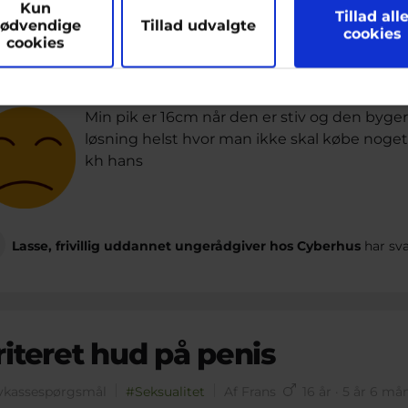
arketing
Kun
Tillad all
ik
ødvendige
Tillad udvalgte
cookies
cookies
vkassespørgsmål
#Seksualitet
Af Hans
13 år · 3 år 2 må
Min pik er 16cm når den er stiv og den byger
løsning helst hvor man ikke skal købe noget 
kh hans
Lasse, frivillig uddannet ungerådgiver hos Cyberhus
har sva
rriteret hud på penis
vkassespørgsmål
#Seksualitet
Af Frans
16 år · 5 år 6 må