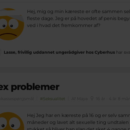
Hej, mig og min kæreste er ofte sammen se
fleste dage. Jeg er på hovedet af penis begynd
ved i hvad det fremkommer af?
Lasse, frivillig uddannet ungerådgiver hos Cyberhus
har sva
ex problemer
vkassespørgsmål
#Seksualitet
Af Maya
16 år · 4 år 8 må
Hej Jeg har en kæreste på 16 og er selv samm
måneder og lavet alt sexuelle ting undtalen 
stykket så bliver han slap det sket 4 gange 