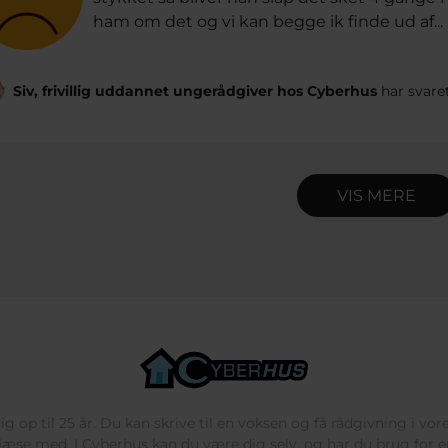
ham om det og vi kan begge ik finde ud af...
Siv, frivillig uddannet ungerådgiver hos Cyberhus
har svare
VIS MERE
g op til 25 år. Du kan skrive til en voksen og få rådgivning i vo
læse med. I Cyberhus kan du være dig selv, og har du brug for en