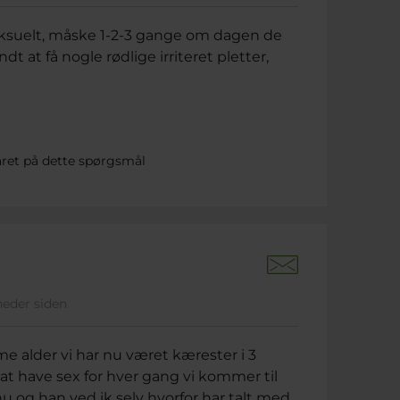
ksuelt, måske 1-2-3 gange om dagen de
t at få nogle rødlige irriteret pletter,
ret på dette spørgsmål
neder siden
e alder vi har nu været kærester i 3
at have sex for hver gang vi kommer til
nu og han ved ik selv hvorfor har talt med