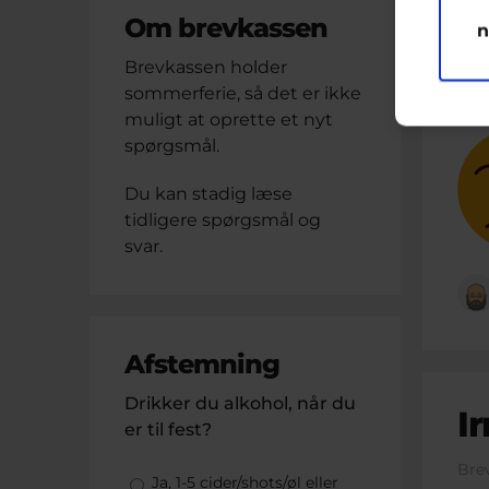
M
P
Om brevkassen
n
Brevkassen holder
Bre
sommerferie, så det er ikke
muligt at oprette et nyt
spørgsmål.
Du kan stadig læse
tidligere spørgsmål og
svar.
Afstemning
Drikker du alkohol, når du
I
er til fest?
Bre
Valgmuligheder
Ja, 1-5 cider/shots/øl eller