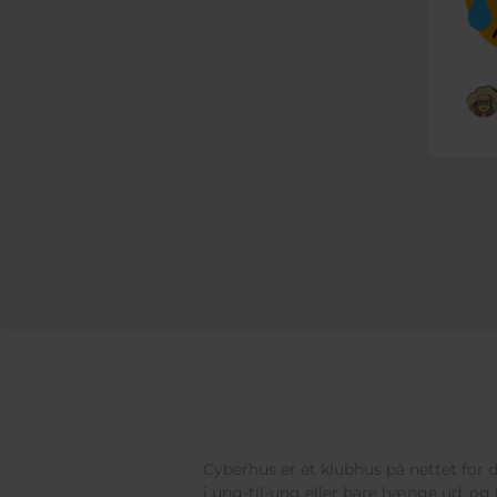
Cyberhus er et klubhus på nettet for di
i ung-til-ung eller bare hænge ud, og 