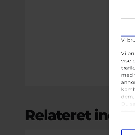
Vi br
Vi br
vise 
trafi
med v
annon
kombi
dem, 
Du sa
Relateret indho
anve
Samt