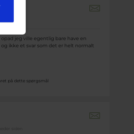
e
neder siden
 opad jeg ville egentlig bare have en
og ikke et svar som det er helt normalt
ret på dette spørgsmål
neder siden