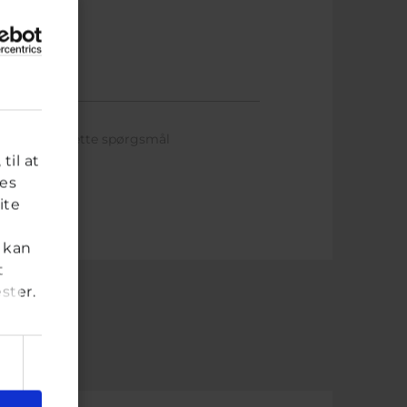
 svaret på dette spørgsmål
til at
res
ite
 kan
t
ster.