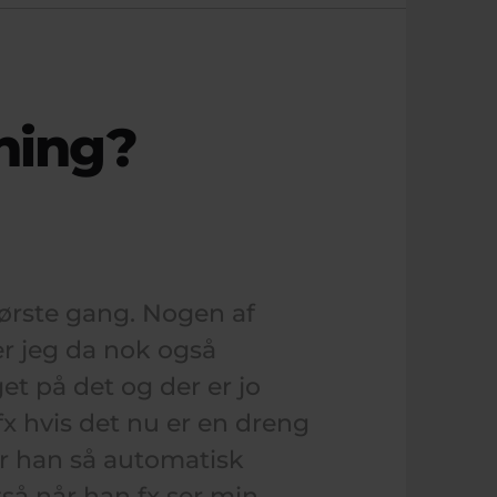
ning?
ørste gang. Nogen af
r jeg da nok også
et på det og der er jo
fx hvis det nu er en dreng
r han så automatisk
tså når han fx ser min