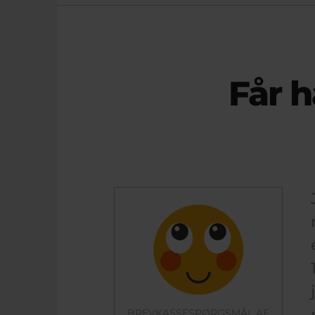
Får 
BREVKASSESPØRGSMÅL AF