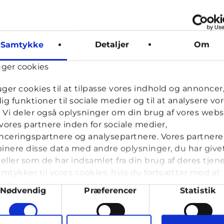
Samtykke
Detaljer
Om
uger cookies
Mai, frivillig uddannet ungerådgiver hos Cyberhus
har
uger cookies til at tilpasse vores indhold og annoncer, 
dig funktioner til sociale medier og til at analysere vo
k. Vi deler også oplysninger om din brug af vores webs
ores partnere inden for sociale medier,
ceringspartnere og analysepartnere. Vores partnere
nere disse data med andre oplysninger, du har give
eller som de har indsamlet fra din brug af deres tjene
mtykker til vores cookies, hvis du fortsætter med at
ld
nde vores hjemmeside.
ykkevalg
Nødvendig
Præferencer
Statistik