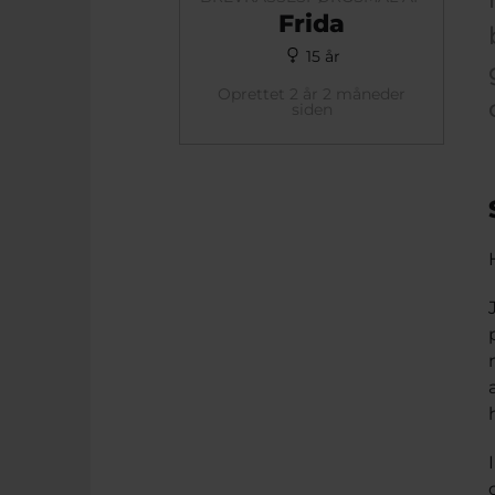
Frida
15 år
Oprettet 2 år 2 måneder
siden