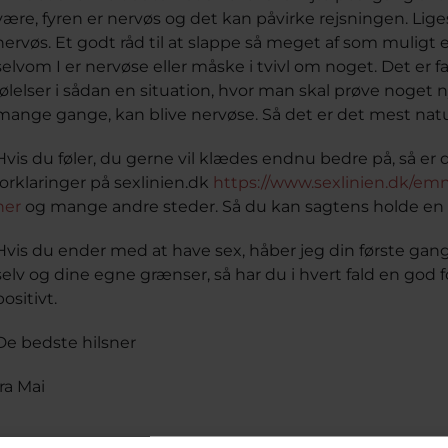
være, fyren er nervøs og det kan påvirke rejsningen. Lig
nervøs. Et godt råd til at slappe så meget af som muligt er
selvom I er nervøse eller måske i tvivl om noget. Det er 
følelser i sådan en situation, hvor man skal prøve noget n
mange gange, kan blive nervøse. Så det er det mest natu
Hvis du føler, du gerne vil klædes endnu bedre på, så er 
forklaringer på sexlinien.dk
https://www.sexlinien.dk/emne
her
og mange andre steder. Så du kan sagtens holde en 
Hvis du ender med at have sex, håber jeg din første gan
selv og dine egne grænser, så har du i hvert fald en god 
positivt.
De bedste hilsner
fra Mai