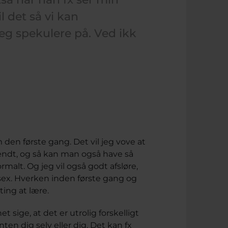
l det så vi kan
eg spekulere på. Ved ikk
den første gang. Det vil jeg vove at
ændt, og så kan man også have så
alt. Og jeg vil også godt afsløre,
l sex. Hverken inden første gang og
ting at lære.
t sige, at det er utrolig forskelligt
ten dig selv eller dig. Det kan fx