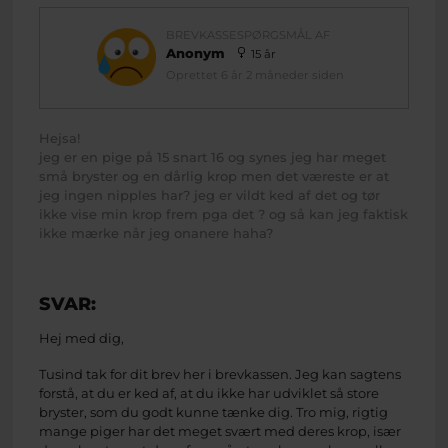
BREVKASSESPØRGSMÅL AF
Anonym
15 år
Oprettet 6 år 2 måneder siden
Hejsa!
jeg er en pige på 15 snart 16 og synes jeg har meget
små bryster og en dårlig krop men det væreste er at
jeg ingen nipples har? jeg er vildt ked af det og tør
ikke vise min krop frem pga det ? og så kan jeg faktisk
ikke mærke når jeg onanere haha?
SVAR:
Hej med dig,
Tusind tak for dit brev her i brevkassen. Jeg kan sagtens
forstå, at du er ked af, at du ikke har udviklet så store
bryster, som du godt kunne tænke dig. Tro mig, rigtig
mange piger har det meget svært med deres krop, især