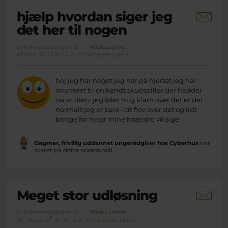
hjælp hvordan siger jeg
det her til nogen
Brevkassespørgsmål
#Seksualitet
Af liwa
13 år · 4 år 2 måneder siden
hej jeg har noget jeg har på hjertet jeg har
onaneret til en kendt skuespiller der hedder
oscar dietz jeg føler mig klam over det er det
normalt jeg er bare lidt flov over det og lidt
bange for hvad mine forældre vil sige
Dagmar, frivillig uddannet ungerådgiver hos Cyberhus
har
svaret på dette spørgsmål
Meget stor udløsning
Brevkassespørgsmål
#Seksualitet
Af Tobias
19 år · 6 år 6 måneder siden