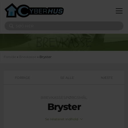
Gå til hovedindhold
Søg på sitet
Du er her
Forside
»
Brevkasse
» Bryster
FORRIGE
SE ALLE
NÆSTE
BREVKASSESPØRGSMÅL
Bryster
Se relateret indhold