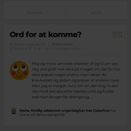
FORRIGE
NÆSTE
Ord for at komme?
Brevkassespørgsmål
#Seksualitet
Af Maria V
14 år · 3 år 4 måneder siden
Mig og mine veninde snakker af og til om sex.
Jeg ved godt nok ikke så meget om det for har
ikke prøvet noget endnu men læser da
brevkasser og sådan og prøver at snakke med.
Men jeg er meget i tvivl om en del ting, fx det
der med det sexuelle højdepunkt og hvilke
ord man bruger for drenge og...
Marie, frivillig uddannet ungerådgiver hos Cyberhus
har
svaret på dette spørgsmål