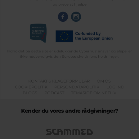
og prøve at hjælpe
Indholdet på dette site er udelukkende Cyberhus' ansvar og afspejler
ikke nødvendigvis den Europæiske Unions holdninger.
KONTAKT & KLAGEFORMULAR
OM OS
COOKIEPOLITIK
PERSONDATAPOLITIK
LOG IND
BLOGS
PODCAST
TEMASIDE OM NETLIV
Kender du vores andre rådgivninger?