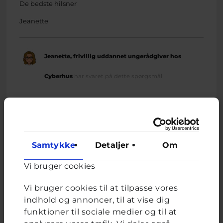
De bedste hilsner
Jeanette
Jeanette, frivillig uddannet ungerådgiver hos
Cyberhus
har svaret på dette spørgsmål
Samtykke
Detaljer
Om
Relateret indhold
Vi bruger cookies
Vi bruger cookies til at tilpasse vores
Om brevkassen
indhold og annoncer, til at vise dig
Brevkassen holder sommerferie, så det er ikke muligt at
funktioner til sociale medier og til at
oprette et nyt spørgsmål.