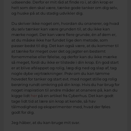
udseende. Derfor er mit råd at finde ro i, at din krop er
helt som den skal være, tænke gode tanker om dig selv,
og huske på at du stadig udvikler dig.
Du skriver ikke noget om, hvordan du onanerer, og hvad
du selv tænker kan være grunden til, at du ikke kan
mærke noget. Der kan være flere grunde, én af dem er,
at du måske ikke har fundet lige den metode, som
passer bedst til dig. Det kan også være, at du kommer til
at tænke for meget over det og jagter en bestemt
fornemmelse eller følelse, og derfor kan du ikke mærke
så meget, fordi du ikke er tilstede i din krop. En god start
er at blive afslappet og rolig, læg dig ned og slap af, tag
nogle dybe vejrtrækninger. Prøv om du kan tømme
hovedet for tanker og start evt. med noget stille og rolig
berøring rundt omkring på din krop. Hvis du har brug for
noget inspiration til andre måder at onanere på, kan du
kigge lidt
her
på en artikel fra Cyberhus. Det kan godt
tage lidt tid at lære sin krop at kende, så hav
tålmodighed og eksperimenter med, hvad der føles
godt for dig.
Jeg håber, at du kan bruge mit svar.