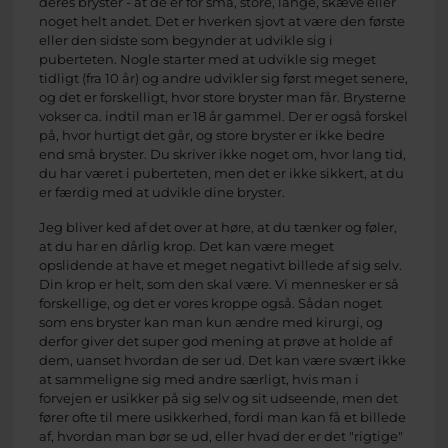
deres bryster - at de er for små, store, lange, skæve eller
noget helt andet. Det er hverken sjovt at være den første
eller den sidste som begynder at udvikle sig i
puberteten. Nogle starter med at udvikle sig meget
tidligt (fra 10 år) og andre udvikler sig først meget senere,
og det er forskelligt, hvor store bryster man får. Brysterne
vokser ca. indtil man er 18 år gammel. Der er også forskel
på, hvor hurtigt det går, og store bryster er ikke bedre
end små bryster. Du skriver ikke noget om, hvor lang tid,
du har været i puberteten, men det er ikke sikkert, at du
er færdig med at udvikle dine bryster.
Jeg bliver ked af det over at høre, at du tænker og føler,
at du har en dårlig krop. Det kan være meget
opslidende at have et meget negativt billede af sig selv.
Din krop er helt, som den skal være. Vi mennesker er så
forskellige, og det er vores kroppe også. Sådan noget
som ens bryster kan man kun ændre med kirurgi, og
derfor giver det super god mening at prøve at holde af
dem, uanset hvordan de ser ud. Det kan være svært ikke
at sammeligne sig med andre særligt, hvis man i
forvejen er usikker på sig selv og sit udseende, men det
fører ofte til mere usikkerhed, fordi man kan få et billede
af, hvordan man bør se ud, eller hvad der er det "rigtige"