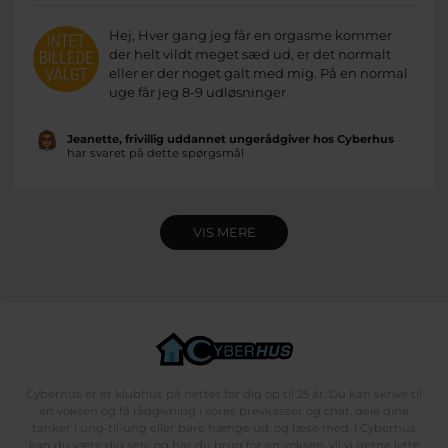
Hej, Hver gang jeg får en orgasme kommer
der helt vildt meget sæd ud, er det normalt
eller er der noget galt med mig. På en normal
uge får jeg 8-9 udløsninger
Jeanette, frivillig uddannet ungerådgiver hos Cyberhus
har svaret på dette spørgsmål
VIS MERE
Cyberhus er et klubhus på nettet for dig op til 25 år. Du kan skrive til
en voksen og få rådgivning i vores brevkasser og chat, dele dine
tanker i ung-til-ung eller bare hænge ud, og læse med. I Cyberhus
kan du være dig selv, og har du brug for en voksen, vil vi gerne lytte