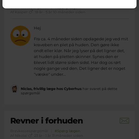
Brevkassespørgsmål
#Spørg lægen
Af Kasper
18 år · 5 år 10 måneder siden
Hej
Fra ca. 4 måneder siden opdagede jeg ved mit
kraveben en plet på huden. Den gøre ikke
ondt eller klør. Når jeg lyser på det ligner det,
at huden på pletten skinner. Synes den er
blevet lidt større siden sidst. Har dog os rørt
nogle gange ved den. Det ligner det er noget
"væske" under...
Niclas, frivillig læge hos Cyberhus
har svaret på dette
spørgsmål
Revner i forhuden
Brevkassespørgsmål
#Spørg lægen
Af Nikolai
23 år · 1 år 11 måneder siden