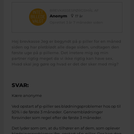
BREVKASSESPØRGSMÅL AF
Anonym
17 år
Oprettet 3 år 7 måneder siden
Hej brevkasse Jeg er begyndt på p piller for en måned
siden og har pletblødt alle dage siden, undtagen den
første uge på p pillerne. Det irretere mig og min
partner rigtig meget da vi ikke rigtig kan have sex.
Hvad skal jeg gøre og hvad er det der sker med mig?
SVAR:
Kære anonyme
Ved opstart af p-piller ses blødningsproblemer hos op til
50% i de første 3 måneder. Gennemblødninger
forsvinder som regel efter de første 3 måneder.
Det lyder som om, at du tilhører en af dem, som oplever
blødningsproblemer ifm. opstart af p-piller. Der kan dog