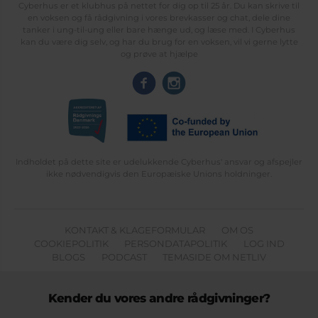
Cyberhus er et klubhus på nettet for dig op til 25 år. Du kan skrive til
en voksen og få rådgivning i vores brevkasser og chat, dele dine
tanker i ung-til-ung eller bare hænge ud, og læse med. I Cyberhus
kan du være dig selv, og har du brug for en voksen, vil vi gerne lytte
og prøve at hjælpe
Indholdet på dette site er udelukkende Cyberhus' ansvar og afspejler
ikke nødvendigvis den Europæiske Unions holdninger.
KONTAKT & KLAGEFORMULAR
OM OS
COOKIEPOLITIK
PERSONDATAPOLITIK
LOG IND
BLOGS
PODCAST
TEMASIDE OM NETLIV
Kender du vores andre rådgivninger?