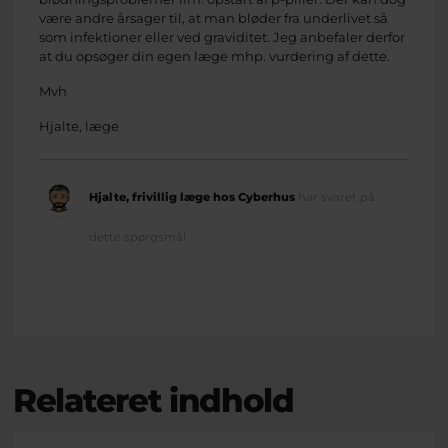
være andre årsager til, at man bløder fra underlivet så
som infektioner eller ved graviditet. Jeg anbefaler derfor
at du opsøger din egen læge mhp. vurdering af dette.
Mvh
Hjalte, læge
Hjalte, frivillig læge hos Cyberhus
har svaret på
dette spørgsmål
Relateret indhold