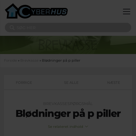
Gå til hovedindhold
Søg på sitet
Du er her
Forside
»
Brevkasse
» Blødninger på p piller
FORRIGE
SE ALLE
NÆSTE
BREVKASSESPØRGSMÅL
Blødninger på p piller
Se relateret indhold