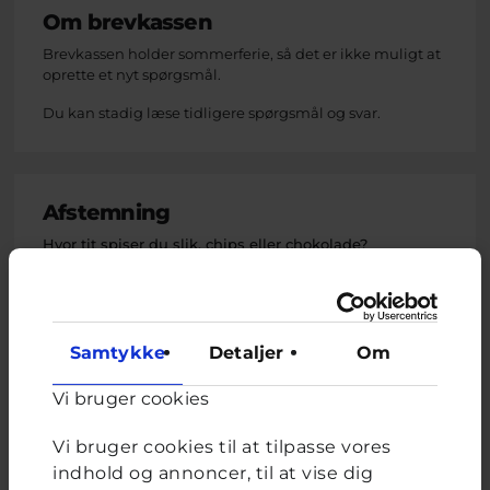
Om brevkassen
Brevkassen holder sommerferie, så det er ikke muligt at
oprette et nyt spørgsmål.
Du kan stadig læse tidligere spørgsmål og svar.
Afstemning
Hvor tit spiser du slik, chips eller chokolade?
Valgmuligheder
Hver dag
3-4 gange om ugen
1-2 gange om ugen
Samtykke
Detaljer
Om
Aldrig
Vi bruger cookies
Vi bruger cookies til at tilpasse vores
indhold og annoncer, til at vise dig