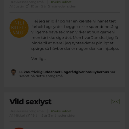
Brevkassespørgsmål
#Seksualitet
Af Justin
10 år · 5 år 5 måneder siden
Hej jeg er 10 år og har en kærste, vi har et tæt
forhold og syntes begge sex er spændene .Jeg
vil gerne have sex men virker at hun gerne vil
men tør ikke sige det. Men hvorDan skal jeg få
hinde til at svare?.jeg syntes det er pinligt at
spørge så håvber der er nogen der kan hjælpe.
Venlig...
Lukas, frivillig uddannet ungerådgiver hos Cyberhus
har
svaret på dette spørgsmål
Vild sexlyst
Brevkassespørgsmål
#Seksualitet
Af Mikkel
19 år · 5 år 3 måneder siden