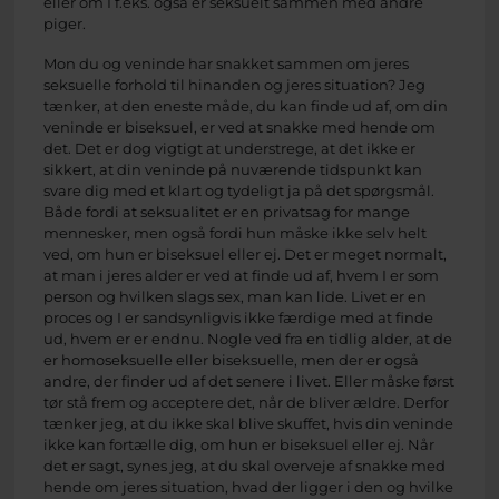
eller om I f.eks. også er seksuelt sammen med andre
piger.
Mon du og veninde har snakket sammen om jeres
seksuelle forhold til hinanden og jeres situation? Jeg
tænker, at den eneste måde, du kan finde ud af, om din
veninde er biseksuel, er ved at snakke med hende om
det. Det er dog vigtigt at understrege, at det ikke er
sikkert, at din veninde på nuværende tidspunkt kan
svare dig med et klart og tydeligt ja på det spørgsmål.
Både fordi at seksualitet er en privatsag for mange
mennesker, men også fordi hun måske ikke selv helt
ved, om hun er biseksuel eller ej. Det er meget normalt,
at man i jeres alder er ved at finde ud af, hvem I er som
person og hvilken slags sex, man kan lide. Livet er en
proces og I er sandsynligvis ikke færdige med at finde
ud, hvem er er endnu. Nogle ved fra en tidlig alder, at de
er homoseksuelle eller biseksuelle, men der er også
andre, der finder ud af det senere i livet. Eller måske først
tør stå frem og acceptere det, når de bliver ældre. Derfor
tænker jeg, at du ikke skal blive skuffet, hvis din veninde
ikke kan fortælle dig, om hun er biseksuel eller ej. Når
det er sagt, synes jeg, at du skal overveje af snakke med
hende om jeres situation, hvad der ligger i den og hvilke