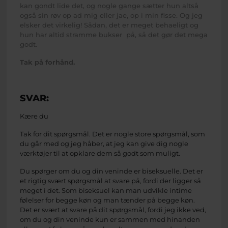
kan gondt lide det, og nogle gange sætter hun altså
også sin røv op ad mig eller jae, op i min fisse. Og jeg
elsker det virkelig! Sådan, det er meget behaeligt og
hun har altid stramme bukser på, så det gør det mega
godt.
Tak på forhånd.
SVAR:
Kære du
Tak for dit spørgsmål. Det er nogle store spørgsmål, som
du går med og jeg håber, at jeg kan give dig nogle
værktøjer til at opklare dem så godt som muligt.
Du spørger om du og din veninde er biseksuelle. Det er
et rigtig svært spørgsmål at svare på, fordi der ligger så
meget i det. Som biseksuel kan man udvikle intime
følelser for begge køn og man tænder på begge køn.
Det er svært at svare på dit spørgsmål, fordi jeg ikke ved,
om du og din veninde kun er sammen med hinanden