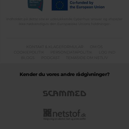
Indholdet på dette site er udelukkende Cyberhus' ansvar og afspejler
ikke nødvendigvis den Europæiske Unions holdninger.
KONTAKT & KLAGEFORMULAR
OM OS
COOKIEPOLITIK
PERSONDATAPOLITIK
LOG IND
BLOGS
PODCAST
TEMASIDE OM NETLIV
Kender du vores andre rådgivninger?