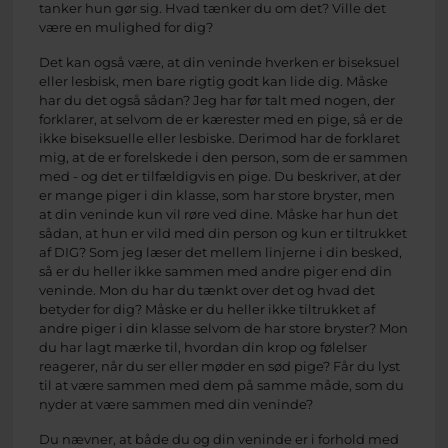
tanker hun gør sig. Hvad tænker du om det? Ville det
være en mulighed for dig?
Det kan også være, at din veninde hverken er biseksuel
eller lesbisk, men bare rigtig godt kan lide dig. Måske
har du det også sådan? Jeg har før talt med nogen, der
forklarer, at selvom de er kærester med en pige, så er de
ikke biseksuelle eller lesbiske. Derimod har de forklaret
mig, at de er forelskede i den person, som de er sammen
med - og det er tilfældigvis en pige. Du beskriver, at der
er mange piger i din klasse, som har store bryster, men
at din veninde kun vil røre ved dine. Måske har hun det
sådan, at hun er vild med din person og kun er tiltrukket
af DIG? Som jeg læser det mellem linjerne i din besked,
så er du heller ikke sammen med andre piger end din
veninde. Mon du har du tænkt over det og hvad det
betyder for dig? Måske er du heller ikke tiltrukket af
andre piger i din klasse selvom de har store bryster? Mon
du har lagt mærke til, hvordan din krop og følelser
reagerer, når du ser eller møder en sød pige? Får du lyst
til at være sammen med dem på samme måde, som du
nyder at være sammen med din veninde?
Du nævner, at både du og din veninde er i forhold med