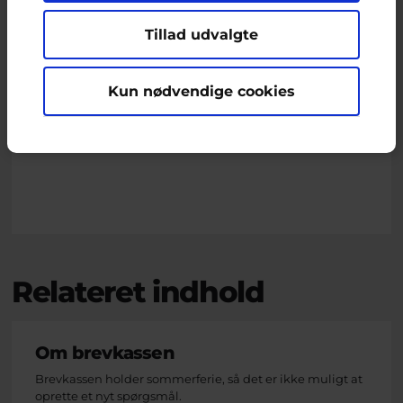
Malou
Tillad udvalgte
Kun nødvendige cookies
Malou, frivillig uddannet ungerådgiver hos
Cyberhus
har svaret på dette spørgsmål
Relateret indhold
Om brevkassen
Brevkassen holder sommerferie, så det er ikke muligt at
oprette et nyt spørgsmål.