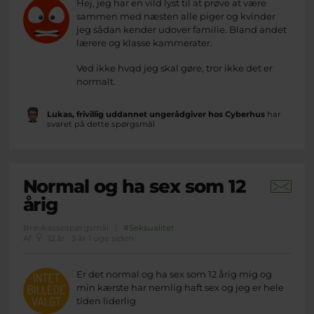
Hej, jeg har en vild lyst til at prøve at være
sammen med næsten alle piger og kvinder
jeg sådan kender udover familie. Bland andet
lærere og klasse kammerater.
Ved ikke hvqd jeg skal gøre, tror ikke det er
normalt.
Lukas, frivillig uddannet ungerådgiver hos Cyberhus
har
svaret på dette spørgsmål
Normal og ha sex som 12
årig
Brevkassespørgsmål
#Seksualitet
Af
12 år · 3 år 1 uge siden
Er det normal og ha sex som 12 årig mig og
min kærste har nemlig haft sex og jeg er hele
tiden liderlig