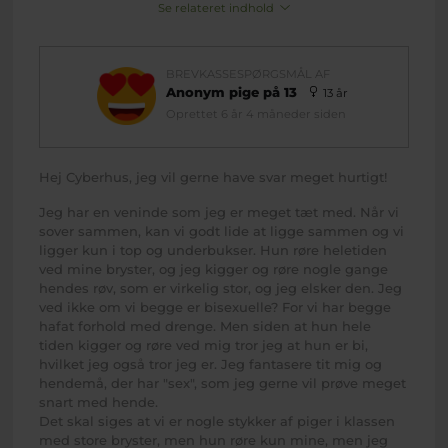
Se relateret indhold
BREVKASSESPØRGSMÅL AF
Anonym pige på 13
13 år
Oprettet 6 år 4 måneder siden
Hej Cyberhus, jeg vil gerne have svar meget hurtigt!
Jeg har en veninde som jeg er meget tæt med. Når vi
sover sammen, kan vi godt lide at ligge sammen og vi
ligger kun i top og underbukser. Hun røre heletiden
ved mine bryster, og jeg kigger og røre nogle gange
hendes røv, som er virkelig stor, og jeg elsker den. Jeg
ved ikke om vi begge er bisexuelle? For vi har begge
hafat forhold med drenge. Men siden at hun hele
tiden kigger og røre ved mig tror jeg at hun er bi,
hvilket jeg også tror jeg er. Jeg fantasere tit mig og
hendemå, der har "sex", som jeg gerne vil prøve meget
snart med hende.
Det skal siges at vi er nogle stykker af piger i klassen
med store bryster, men hun røre kun mine, men jeg