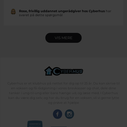
Rose, frivillig uddannet ungerådgiver hos Cyberhus
har
svaret på dette spørgsmål
VIS MERE
Cyberhus er et klubhus på nettet for dig op til 25 år. Du kan skrive til
en voksen og få rådgivning i vores brevkasser og chat, dele dine
tanker i ung-til-ung eller bare hænge ud, og læse med. I Cyberhus
kan du være dig selv, og har du brug for en voksen, vil vi gerne lytte
og prøve at hjælpe