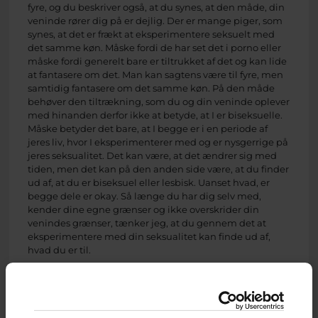
fyre, og du beskriver også, at du synes, at den måde, din
veninde rører dig på er dejlig. Der er mange piger, som
synes, at det er frækt at eksperimentere seksuelt med
det samme køn. Måske fordi de har set det i porno eller
måske fordi generelt bare er tiltrukket af det og kan lide
at fantasere om det. Man kan sagtens være til fyre, men
samtidig fantasere om det samme køn. På den måde
behøver den tiltrækning, som du og din veninde oplever
med hinanden derfor ikke at betyde, at I er biseksuelle.
Måske betyder det bare, at I begge er i en periode af
jeres liv, hvor I eksperimenterer med og er nysgerrige på
jeres seksualitet. Det kan være, at det ændrer sig med
tiden, men det kan på den anden side være, at du finder
ud af, at du er biseksuel eller lesbisk. Uanset hvad, er
begge dele er okay. Så længe du har dig selv med,
kender dine egne grænser og ikke overskrider din
venindes grænser, tænker jeg, at du gennem det at
eksperimentere med din seksualitet kan finde ud af,
hvad du er til.
I bin besked fortæller du, at du gerne snart vil prøve at
have sex med din veninde. I Danmark arbejder man
officielt med en aldersgrænse på 15 år ift., hvornår man
har sex eller seksuelle oplevelser sammen med andre