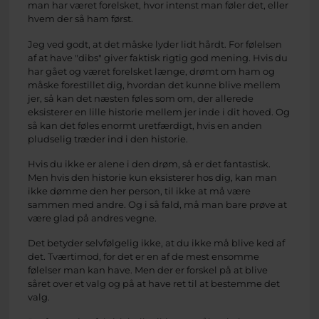
man har været forelsket, hvor intenst man føler det, eller
hvem der så ham først.
Jeg ved godt, at det måske lyder lidt hårdt. For følelsen
af at have "dibs" giver faktisk rigtig god mening. Hvis du
har gået og været forelsket længe, drømt om ham og
måske forestillet dig, hvordan det kunne blive mellem
jer, så kan det næsten føles som om, der allerede
eksisterer en lille historie mellem jer inde i dit hoved. Og
så kan det føles enormt uretfærdigt, hvis en anden
pludselig træder ind i den historie.
Hvis du ikke er alene i den drøm, så er det fantastisk.
Men hvis den historie kun eksisterer hos dig, kan man
ikke dømme den her person, til ikke at må være
sammen med andre. Og i så fald, må man bare prøve at
være glad på andres vegne.
Det betyder selvfølgelig ikke, at du ikke må blive ked af
det. Tværtimod, for det er en af de mest ensomme
følelser man kan have. Men der er forskel på at blive
såret over et valg og på at have ret til at bestemme det
valg.