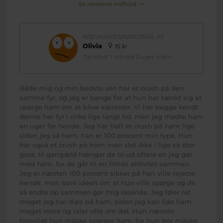
Se relateret indhold
BREVKASSESPØRGSMÅL AF
Olivia
15 år
Oprettet 1 måned 3 uger siden
Både mig og min bedste ven har et crush på den
samme fyr, og jeg er bange for at hun har tænkt sig at
spørge ham om at blive kærester. Vi har begge kendt
denne her fyr i cirka lige langt tid, men jeg mødte ham
en uger før hende. Jeg har haft et crush på ham lige
siden jeg så ham, han er 100 procent min type. Hun
har også et crush på ham men slet ikke i lige så stor
grad, til gengæld hænger de to ud oftere en jeg gør
med ham, for de går til en fritids aktivitet sammen.
Jeg er næsten 100 procent sikker på han ville rejecte
hende, men bare idéen om at hun ville spørge og de
så endte op sammen gør mig rasende. Jeg føler ret
meget jeg har dips på ham, siden jeg kan lide ham
meget mere og taler ofte om det. Hun nævnte
fornyligt hun måske spørger ham, for hun tror måske