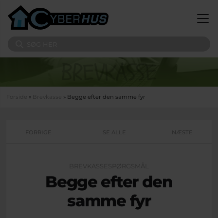
Gå til hovedindhold
Søg på sitet
Du er her
Forside
»
Brevkasse
» Begge efter den samme fyr
FORRIGE
SE ALLE
NÆSTE
BREVKASSESPØRGSMÅL
Begge efter den
samme fyr