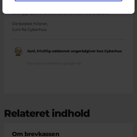
Venskaber kan sagtens tåle små pauser. Det vigtigste er,
at begge parter ønsker at blive ved med at prøve.
De bedste hilsner,
Juni fra Cyberhus
Juni, frivillig uddannet ungerådgiver hos Cyberhus
har svaret på dette spørgsmål
Relateret indhold
Om brevkassen