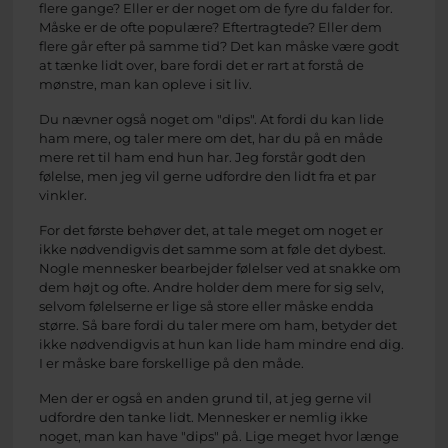
flere gange? Eller er der noget om de fyre du falder for.
Måske er de ofte populære? Eftertragtede? Eller dem
flere går efter på samme tid? Det kan måske være godt
at tænke lidt over, bare fordi det er rart at forstå de
mønstre, man kan opleve i sit liv.
Du nævner også noget om "dips". At fordi du kan lide
ham mere, og taler mere om det, har du på en måde
mere ret til ham end hun har. Jeg forstår godt den
følelse, men jeg vil gerne udfordre den lidt fra et par
vinkler.
For det første behøver det, at tale meget om noget er
ikke nødvendigvis det samme som at føle det dybest.
Nogle mennesker bearbejder følelser ved at snakke om
dem højt og ofte. Andre holder dem mere for sig selv,
selvom følelserne er lige så store eller måske endda
større. Så bare fordi du taler mere om ham, betyder det
ikke nødvendigvis at hun kan lide ham mindre end dig.
I er måske bare forskellige på den måde.
Men der er også en anden grund til, at jeg gerne vil
udfordre den tanke lidt. Mennesker er nemlig ikke
noget, man kan have "dips" på. Lige meget hvor længe