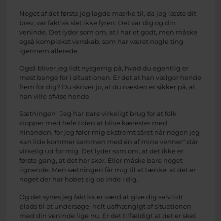
Noget af det første jeg lagde mærke til, da jeg læste dit
brev, var faktisk slet ikke fyren. Det var dig og din
veninde. Det lyder som om, at I har et godt, men måske
også komplekst venskab, som har været nogle ting
igennem allerede.
Også bliver jeg lidt nysgerrig på, hvad du egentlig er
mest bange for i situationen. Er det at han vælger hende
frem for dig? Du skriver jo, at du næsten er sikker på, at
han ville afvise hende.
Sætningen "Jeg har bare virkeligt brug for at folk
stopper med hele tiden at blive kærester med
hinanden, for jeg føler mig ekstremt såret når nogen jeg
kan lide kommer sammen med én af mine venner" står
virkelig ud for mig. Det lyder som om, at det ikke er
første gang, at det her sker. Eller måske bare noget
lignende. Men sætningen får mig til at tænke, at det er
noget der har hobet sig op inde i dig.
Og det synes jeg faktisk er værd at give dig selv lidt
plads til at undersøge, helt uafhængigt af situationen
med din veninde lige nu. Er det tilfældigt at det er sket