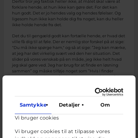
Derfor tror jeg faktisk heller ikke, at målet skal være at
forklare hende, at hun ikke kan gøre det. For det kan
hun godt. Det er jo hendes valg og hendes følelser. Og
ligesom hun ikke kan holde dig fra noget, kan du heller
ikke holde hende fra det.
Det du til gengæld godt kan fortælle hende, er hvad det
ville få dig til at føle. Der er nemlig stor forskel på at sige:
"Du må ikke spørge ham," og så at sige: ”Jeg kan mærke,
at jeg har det virkelig svært ved den her situation. Det
slider på vores venskab på en måde, jeg ikke helt hvad
jeg skal gøre ved. Jeg har brug for at finde en løsning
sammen” og måske tilføje noget som ”Hvis I finder
sammen, er jeg bange for det vil gøre mig så ked af det,
at jeg måske får brug for afstand i en periode”
Den første sætning prøver at styre hendes handlinger.
Den anden fortæller ærligt om dine følelser. Og det
Samtykke
Detaljer
Om
synes jeg faktisk er en meget mere fair måde at møde
hende på.
Vi bruger cookies
Du skriver at hun kan være svær at have en seriøs
samtale med, og at du er bange for at du ender med at
Vi bruger cookies til at tilpasse vores
sige noget du fortryder. Så et lille praktisk råd, man kan