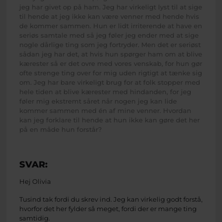
jeg har givet op på ham. Jeg har virkeligt lyst til at sige
til hende at jeg ikke kan være venner med hende hvis
de kommer sammen. Hun er lidt irriterende at have en
seriøs samtale med så jeg føler jeg ender med at sige
nogle dårlige ting som jeg fortryder. Men det er seriøst
sådan jeg har det, at hvis hun spørger ham om at blive
kærester så er det ovre med vores venskab, for hun gør
ofte strenge ting over for mig uden rigtigt at tænke sig
om. Jeg har bare virkeligt brug for at folk stopper med
hele tiden at blive kærester med hindanden, for jeg
føler mig ekstremt såret når nogen jeg kan lide
kommer sammen med én af mine venner. Hvordan
kan jeg forklare til hende at hun ikke kan gøre det her
på en måde hun forstår?
SVAR:
Hej Olivia
Tusind tak fordi du skrev ind. Jeg kan virkelig godt forstå,
hvorfor det her fylder så meget, fordi der er mange ting
samtidig.