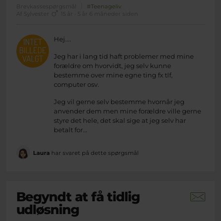
Brevkassespørgsmål
#Teenageliv
Af Sylvester
15 år · 5 år 6 måneder siden
Hej....
Jeg har i lang tid haft problemer med mine
forældre om hvorvidt, jeg selv kunne
bestemme over mine egne ting fx tlf,
computer osv.
Jeg vil gerne selv bestemme hvornår jeg
anvender dem men mine forældre ville gerne
styre det hele, det skal sige at jeg selv har
betalt for...
Laura
har svaret på dette spørgsmål
Begyndt at få tidlig
udløsning