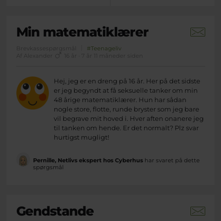
Min matematiklærer
Brevkassespørgsmål
#Teenageliv
Af Alexander
16 år · 7 år 11 måneder siden
Hej, jeg er en dreng på 16 år. Her på det sidste
er jeg begyndt at få seksuelle tanker om min
48 årige matematiklærer. Hun har sådan
nogle store, flotte, runde bryster som jeg bare
vil begrave mit hoved i. Hver aften onanere jeg
til tanken om hende. Er det normalt? Plz svar
hurtigst mugligt!
Pernille, Netlivs ekspert hos Cyberhus
har svaret på dette
spørgsmål
Gendstande