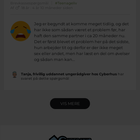
Brevkassespørgsmål
#Teenageliv
Af
18 år · 4 år 10 måneder siden
Jeg er begyndt at komme meget tidlig, og det
har ikke som sådan været et problem før, har
haft den samme partner i ca 20 måneder nu.
Det er først blevet et problem her på det sidste,
hun arbejder tit og derfor er der ikke meget
sex eller andet, men har læst en del om øvelser
og sådan man kan...
Tanja, frivillig uddannet ungerådgiver hos Cyberhus
har
svaret på dette spørgsmål
VIS MERE