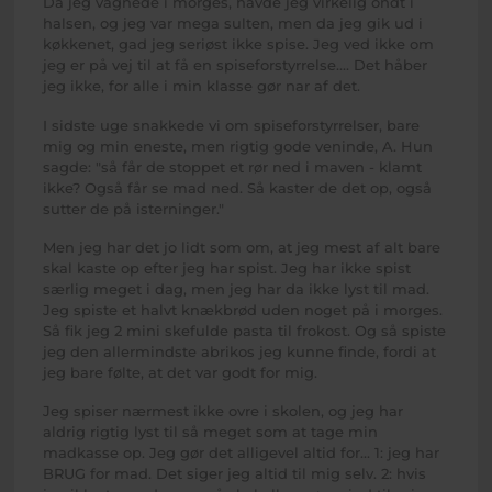
Da jeg vågnede i morges, havde jeg virkelig ondt i
halsen, og jeg var mega sulten, men da jeg gik ud i
køkkenet, gad jeg seriøst ikke spise. Jeg ved ikke om
jeg er på vej til at få en spiseforstyrrelse.... Det håber
jeg ikke, for alle i min klasse gør nar af det.
I sidste uge snakkede vi om spiseforstyrrelser, bare
mig og min eneste, men rigtig gode veninde, A. Hun
sagde: "så får de stoppet et rør ned i maven - klamt
ikke? Også får se mad ned. Så kaster de det op, også
sutter de på isterninger."
Men jeg har det jo lidt som om, at jeg mest af alt bare
skal kaste op efter jeg har spist. Jeg har ikke spist
særlig meget i dag, men jeg har da ikke lyst til mad.
Jeg spiste et halvt knækbrød uden noget på i morges.
Så fik jeg 2 mini skefulde pasta til frokost. Og så spiste
jeg den allermindste abrikos jeg kunne finde, fordi at
jeg bare følte, at det var godt for mig.
Jeg spiser nærmest ikke ovre i skolen, og jeg har
aldrig rigtig lyst til så meget som at tage min
madkasse op. Jeg gør det alligevel altid for... 1: jeg har
BRUG for mad. Det siger jeg altid til mig selv. 2: hvis