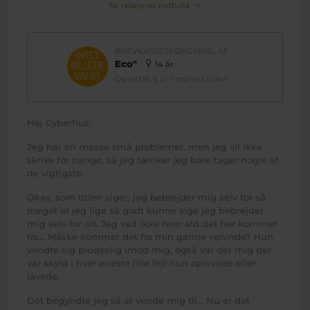
Se relateret indhold
BREVKASSESPØRGSMÅL AF
Eco"
14 år
Oprettet 6 år 1 måned siden
Hej Cyberhus.
Jeg har en masse små problemer, men jeg vil ikke
skrive for nange, så jeg tænker jeg bare tager nogle af
de vigtigste.
Okay, som titlen siger: jeg bebrejder mig selv for så
meget at jeg lige så godt kunne sige jeg bebrejder
mig selv for alt. Jeg ved ikke hvor ald det her kommer
fra... Måske kommer det fra min gamle veninde? Hun
vendte sig pludselig imod mig, også var det mig der
var skyld i hver eneste lille fejl hun oplevede eller
lavede.
Det begyndte jeg så at vende mig til... Nu er det