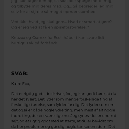
jeg ikke tager den op, så skal alle spørge ind til mig,
og tilbyde mig deres mad. Og... Så bebrejder jeg mig
selv for at stjæle så meget opmærksomhed.
Ved ikke hvad jeg skal gøre... Hvad er smart at gøre?
Og er jeg ved at få en spiseforstyrrelse..?
Knuzxx og Cramxx fra Eco'' håber i kan svare lidt
hurtigt. Tak på forhånd!
SVAR:
Kære Eco,
Det er rigtig godt, du skriver, for jeg kan godt høre, at du
har det svært. Det lyder som mange forskellige ting af
forskellig størrelse, som fylder for dig. Det lyder som om,
det også er både nogle ydre ting, men mest af alt nogle
indre ting, der er svære lige nu. Jeg synes, det er enormt
sejt, og et rigtig godt sted at starte, at du er bevidst om
de her problemer og gør dig nogle tanker om dem. Det