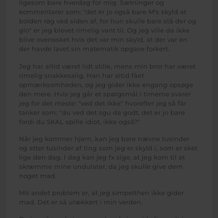
ligesom bare hverdag for mig. Sætninger og
kommentarer som: "det er jo også bare M's skyld at
bolden røg ved siden af, for hun skulle bare stå der og
glo" er jeg blevet rimelig vant til. Og jeg ville da ikke
blive overrasket hvis det var min skyld, at der var én
der havde lavet sin matematik opgave forkert.
Jeg har altid været lidt stille, mens min bror har været
rimelig snakkesalig. Han har altid fået
opmærksomheden, og jeg gider ikke engang opsøge
den mere. Hvis jeg går et spørgsmål i timerne svarer
jeg for det meste: "ved det ikke" hvorefter jeg så får
tanker som: "du ved det sgu da godt, det er jo bare
fordi du SKAL spille idiot, ikke også?"
Når jeg kommer hjem, kan jeg bare nævne tusinder
og atter tusinder af ting som jeg er skyld i, som er sket
lige den dag. I dag kan jeg fx sige, at jeg kom til at
skræmme mine undulater, da jeg skulle give dem
noget mad.
Mit andet problem er, at jeg simpelthen ikke gider
mad. Det er så ulækkert i min verden.