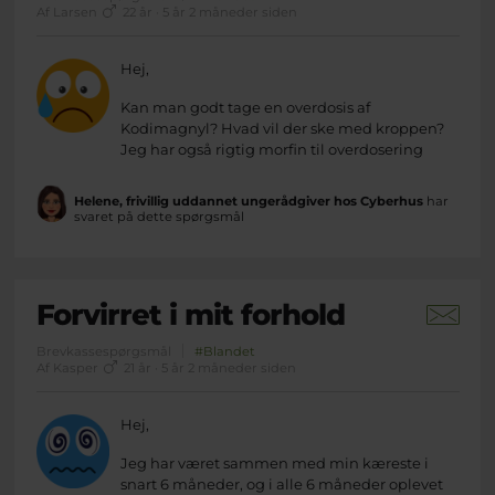
Af Larsen
22 år · 5 år 2 måneder siden
Hej,
Kan man godt tage en overdosis af
Kodimagnyl? Hvad vil der ske med kroppen?
Jeg har også rigtig morfin til overdosering
Helene, frivillig uddannet ungerådgiver hos Cyberhus
har
svaret på dette spørgsmål
Forvirret i mit forhold
Brevkassespørgsmål
#Blandet
Af Kasper
21 år · 5 år 2 måneder siden
Hej,
Jeg har været sammen med min kæreste i
snart 6 måneder, og i alle 6 måneder oplevet