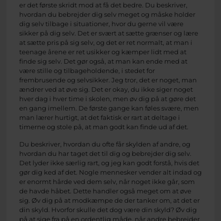
er det første skridt mod at få det bedre. Du beskriver,
hvordan du bebrejder dig selv meget og måske holder
dig selv tilbage i situationer, hvor du gerne vil være
sikker på dig selv. Det er svært at sætte grænser og lære
at sætte pris på sig selv, og det er ret normalt, at man i
teenage årene er ret usikker og kæmper lidt med at
finde sig selv. Det gør også, at man kan ende med at
være stille og tilbageholdende, i stedet for
frembrusende og selvsikker. Jeg tror, det er noget, man
ændrer ved at øve sig. Det er okay, du ikke siger noget
hver dag i hver time i skolen, men øv dig på at gøre det
en gang imellem. De første gange kan føles svære, men
man lærer hurtigt, at det faktisk er rart at deltage i
timerne og stole på, at man godt kan finde ud af det.
Du beskriver, hvordan du ofte får skylden af andre, og
hvordan du har taget det til dig og bebrejder dig selv.
Det lyder ikke særlig rart, og jeg kan godt forstå, hvis det
gør dig ked af det. Nogle mennesker vender alt indad og
er enormt hårde ved dem selv, når noget ikke går, som
de havde håbet. Dette handler også meget om at øve
sig. Øv dig på at modkæmpe de der tanker om, at det er
din skyld. Hvorfor skulle det dog være din skyld? Øv dig
på at sige fra på en ordentlig måde, når andre bebrejder