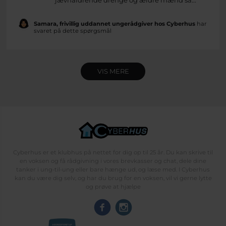
jævnaldrende drenge og ældre mænd så...
Samara, frivillig uddannet ungerådgiver hos Cyberhus
har
svaret på dette spørgsmål
VIS MERE
Cyberhus er et klubhus på nettet for dig op til 25 år. Du kan skrive til
en voksen og få rådgivning i vores brevkasser og chat, dele dine
tanker i ung-til-ung eller bare hænge ud, og læse med. I Cyberhus
kan du være dig selv, og har du brug for en voksen, vil vi gerne lytte
og prøve at hjælpe