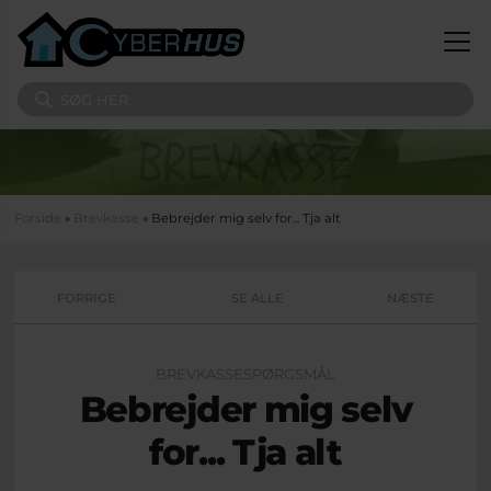
Gå til hovedindhold
Søg på sitet
Du er her
Forside
»
Brevkasse
» Bebrejder mig selv for... Tja alt
FORRIGE
SE ALLE
NÆSTE
BREVKASSESPØRGSMÅL
Bebrejder mig selv
for... Tja alt