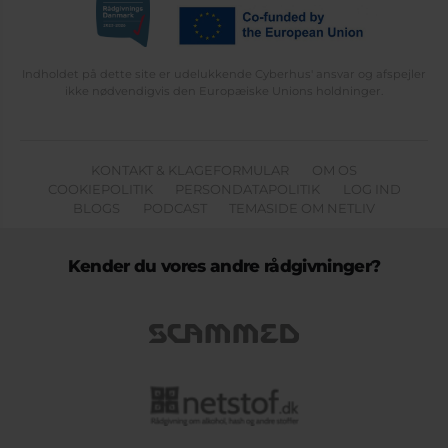
Indholdet på dette site er udelukkende Cyberhus' ansvar og afspejler
ikke nødvendigvis den Europæiske Unions holdninger.
KONTAKT & KLAGEFORMULAR
OM OS
COOKIEPOLITIK
PERSONDATAPOLITIK
LOG IND
BLOGS
PODCAST
TEMASIDE OM NETLIV
Kender du vores andre rådgivninger?