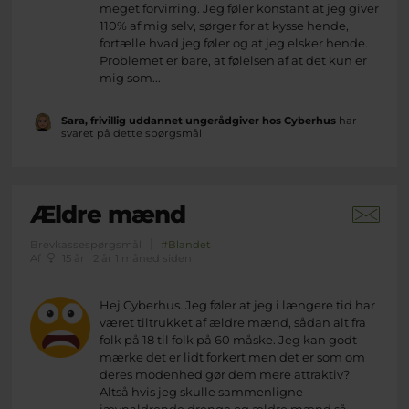
meget forvirring. Jeg føler konstant at jeg giver
110% af mig selv, sørger for at kysse hende,
fortælle hvad jeg føler og at jeg elsker hende.
Problemet er bare, at følelsen af at det kun er
mig som...
Sara, frivillig uddannet ungerådgiver hos Cyberhus
har
svaret på dette spørgsmål
Ældre mænd
Brevkassespørgsmål
#Blandet
Af
15 år · 2 år 1 måned siden
Hej Cyberhus. Jeg føler at jeg i længere tid har
været tiltrukket af ældre mænd, sådan alt fra
folk på 18 til folk på 60 måske. Jeg kan godt
mærke det er lidt forkert men det er som om
deres modenhed gør dem mere attraktiv?
Altså hvis jeg skulle sammenligne