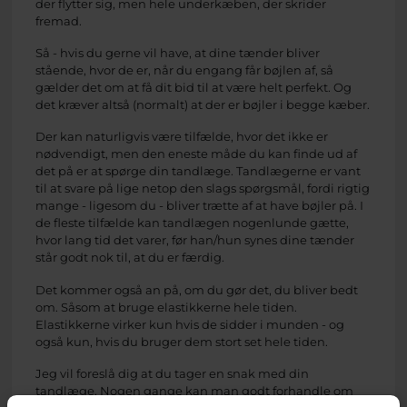
der flytter sig, men hele underkæben, der skrider
fremad.
Så - hvis du gerne vil have, at dine tænder bliver
stående, hvor de er, når du engang får bøjlen af, så
gælder det om at få dit bid til at være helt perfekt. Og
det kræver altså (normalt) at der er bøjler i begge kæber.
Der kan naturligvis være tilfælde, hvor det ikke er
nødvendigt, men den eneste måde du kan finde ud af
det på er at spørge din tandlæge. Tandlægerne er vant
til at svare på lige netop den slags spørgsmål, fordi rigtig
mange - ligesom du - bliver trætte af at have bøjler på. I
de fleste tilfælde kan tandlægen nogenlunde gætte,
hvor lang tid det varer, før han/hun synes dine tænder
står godt nok til, at du er færdig.
Det kommer også an på, om du gør det, du bliver bedt
om. Såsom at bruge elastikkerne hele tiden.
Elastikkerne virker kun hvis de sidder i munden - og
også kun, hvis du bruger dem stort set hele tiden.
Jeg vil foreslå dig at du tager en snak med din
tandlæge. Nogen gange kan man godt forhandle om