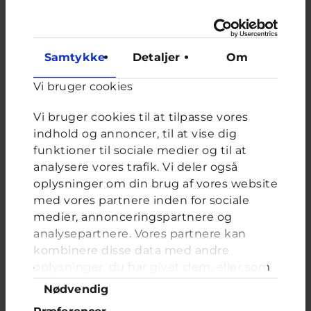
behandlingens længde. Så forklar at du er træt af din
bøjle og at du gerne vil af med den hurtigst muligt. Og
hør hvad tandlægen siger. Måske na du korte
behanlingen, hvis du vil acceptere, at der er nogle
tænder, der stadigvæk sidder lidt skævt.
Samtykke
Detaljer
Om
Held og lykke med at finde ud af det.
Vi bruger cookies
Niels Hansen, tandlæge.
Vi bruger cookies til at tilpasse vores
indhold og annoncer, til at vise dig
funktioner til sociale medier og til at
Niels, frivillig tandlæge hos Cyberhus
har svaret på
analysere vores trafik. Vi deler også
dette spørgsmål
oplysninger om din brug af vores website
med vores partnere inden for sociale
medier, annonceringspartnere og
analysepartnere. Vores partnere kan
kombinere disse data med andre
oplysninger, du har givet dem, eller som
de har indsamlet fra din brug af deres
Samtykkevalg
Relateret indhold
Nødvendig
tjenester. Du samtykker til vores cookies,