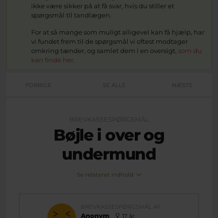
ikke være sikker på at få svar, hvis du stiller et
spørgsmål til tandlægen.
For at så mange som muligt alligevel kan få hjælp, har
vi fundet frem til de spørgsmål vi oftest modtager
omkring tænder, og samlet dem i en oversigt,
som du
kan finde her
.
FORRIGE
SE ALLE
NÆSTE
BREVKASSESPØRGSMÅL
Bøjle i over og
undermund
Se relateret indhold
BREVKASSESPØRGSMÅL AF
Anonym
17 år