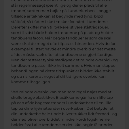
står regelmæssigt (pænt lige og der er plads til alle
tænder) sætter man bøjler på i underkæben. I begge
tilfælde er teknikken at begynde med tynd, blød
ståltråd, så tråden ikke trækker for hårdt i tænderne.
Derefter skifter man til tykkere, stivere ståltrådsbuer,
som til sidst både holder tænderne på plads og holder
tandbuens facon. Når begge tandbuer er som de skal
være, skal de meget ofte tilpasses hinanden. Hvis du for
eksempel til start havde et mindre overbid er det meste
af det måske væk efter at tandbuerne er gjort færdige.
Men der resterer typisk stadigvæk et mindre overbid - og
tandbuerne passer ikke helt sammen. Hvis man stopper
behandlingen på dette tidspunkt er biddet ikke stabilt
og du risikerer at noget af dit tidligere overbid kan
komme tilbage igen.
Ved mindre overbid kan man som regel nøjes med at
skulle bruge elastikker. Elastikkerne går fra en lille tap
på een af de bageste tænder i underkæben til en lille
tap på dine hjørnetænder i overkæben. Det betyder at
din underkæbe hele tinde bliver trukket lidt fremad - og
dermed bliver overbiddet mindre. Fordi togskinerne
holder fast i alle tænderne er det ikke nogle få tænder,