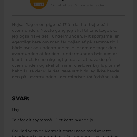
Oprettet 6 år 7 måneder siden
Hejsa. Jeg er en pige på 17 år der har bøjle på i
overmunden. Næste gang jeg skal til tandlæge skal
jeg også have det i undermunden. Mit spørgsmål er
egentligt bare om man får bøjlen af på samme tid i
både over og undermunden, eller om de tager den i
overmunden af før den i undermunden hvis den er
klar til det. Er nemlig rigtig træt at at have de på i
overmunden og skal til mine forældres bryllup om et
halvt år, så der ville det være rart hvis jeg ikke havde
den på i overmunden i det mindste. På forhånd, tak!
SVAR:
Hej
Tak for dit spørgsmål. Det korte svar er: ja.
Forklaringen er: Normalt starter man med at rette
tænderne i overmunden. Når tænderne i overkæben