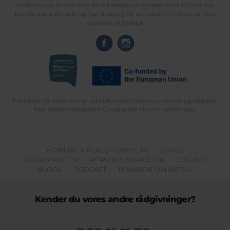
tanker i ung-til-ung eller bare hænge ud, og læse med. I Cyberhus
kan du være dig selv, og har du brug for en voksen, vil vi gerne lytte
og prøve at hjælpe
Indholdet på dette site er udelukkende Cyberhus' ansvar og afspejler
ikke nødvendigvis den Europæiske Unions holdninger.
KONTAKT & KLAGEFORMULAR
OM OS
COOKIEPOLITIK
PERSONDATAPOLITIK
LOG IND
BLOGS
PODCAST
TEMASIDE OM NETLIV
Kender du vores andre rådgivninger?