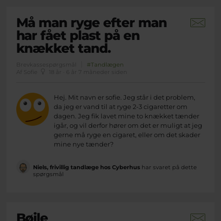
Må man ryge efter man
har fået plast på en
knækket tand.
Brevkassespørgsmål
#Tandlægen
Af Sofie
18 år · 6 år 7 måneder siden
Hej. Mit navn er sofie. Jeg står i det problem,
da jeg er vand til at ryge 2-3 cigaretter om
dagen. Jeg fik lavet mine to knækket tænder
igår, og vil derfor hører om det er muligt at jeg
gerne må ryge en cigaret, eller om det skader
mine nye tænder?
Niels, frivillig tandlæge hos Cyberhus
har svaret på dette
spørgsmål
Bøjle