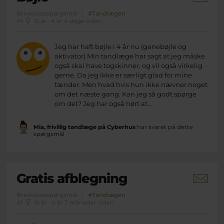
Brevkassespørgsmål
#Tandlægen
Af
12 år · 4 år 4 dage siden
Jeg har haft bøjle i 4 år nu (ganebøjle og
aktivator) Min tandlæge har sagt at jeg måske
også skal have togskinner, og vil også virkelig
gerne. Da jeg ikke er særligt glad for mine
tænder. Men hvad hvis hun ikke nævner noget
om det næste gang. Kan jeg så godt spørge
om det? Jeg har også hørt at...
Mia, frivillig tandlæge på Cyberhus
har svaret på dette
spørgsmål
Gratis afblegning
Brevkassespørgsmål
#Tandlægen
Af
16 år · 4 år 7 måneder siden