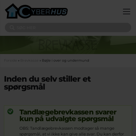
Gå til hovedindhold
Søg på sitet
Du er her
Forside
»
Brevkasse
» Bøjle i over og undermund
Inden du selv stiller et
spørgsmål
Tandlægebrevkassen svarer
kun på udvalgte spørgsmål
OBS: Tandlægebrevkassen modtager så mange
spørgsmål, at vi ikke kan give alle svar. Du kan derfor