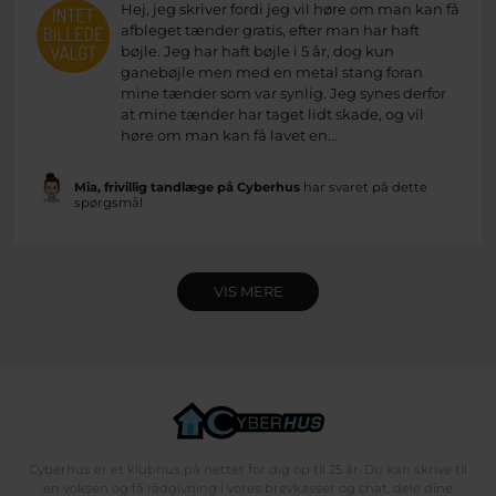
Hej, jeg skriver fordi jeg vil høre om man kan få
afbleget tænder gratis, efter man har haft
bøjle. Jeg har haft bøjle i 5 år, dog kun
ganebøjle men med en metal stang foran
mine tænder som var synlig. Jeg synes derfor
at mine tænder har taget lidt skade, og vil
høre om man kan få lavet en...
Mia, frivillig tandlæge på Cyberhus
har svaret på dette
spørgsmål
VIS MERE
Cyberhus er et klubhus på nettet for dig op til 25 år. Du kan skrive til
en voksen og få rådgivning i vores brevkasser og chat, dele dine