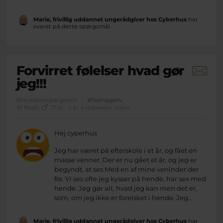
Marie, frivillig uddannet ungerådgiver hos Cyberhus
har
svaret på dette spørgsmål
Forvirret følelser hvad gør
jeg!!!
Brevkassespørgsmål
#Teenageliv
Af Noah
17 år · 5 år 4 måneder siden
Hej cyperhus
Jeg har været på efterskole i et år, og fået en
masse venner. Der er nu gået et år, og jeg er
begyndt, at ses Med en af mine veninder der
fra. Vi ses ofte jeg kysser på hende, har sex med
hende. Jeg gør alt, hvad jeg kan men det er,
som, om jeg ikke er forelsket i hende. Jeg...
Marie, frivillig uddannet ungerådgiver hos Cyberhus
har