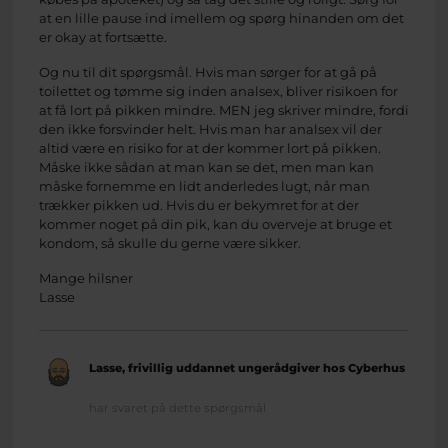
at en lille pause ind imellem og spørg hinanden om det
er okay at fortsætte.
Og nu til dit spørgsmål. Hvis man sørger for at gå på
toilettet og tømme sig inden analsex, bliver risikoen for
at få lort på pikken mindre. MEN jeg skriver mindre, fordi
den ikke forsvinder helt. Hvis man har analsex vil der
altid være en risiko for at der kommer lort på pikken.
Måske ikke sådan at man kan se det, men man kan
måske fornemme en lidt anderledes lugt, når man
trækker pikken ud. Hvis du er bekymret for at der
kommer noget på din pik, kan du overveje at bruge et
kondom, så skulle du gerne være sikker.
Mange hilsner
Lasse
Lasse, frivillig uddannet ungerådgiver hos Cyberhus
har svaret på dette spørgsmål