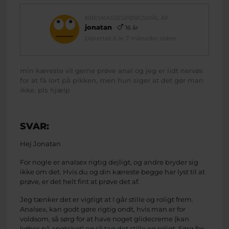
BREVKASSESPØRGSMÅL AF
jonatan
16 år
Oprettet 6 år 7 måneder siden
min kæreste vil gerne prøve anal og jeg er lidt nervøs
for at få lort på pikken, men hun siger at det gør man
ikke. pls hjælp
SVAR:
Hej Jonatan
For nogle er analsex rigtig dejligt, og andre bryder sig
ikke om det. Hvis du og din kæreste begge har lyst til at
prøve, er det helt fint at prøve det af.
Jeg tænker det er vigtigt at I går stille og roligt frem.
Analsex, kan godt gøre rigtig ondt, hvis man er for
voldsom, så sørg for at have noget glidecreme (kan
købes på apoteket) og så tag det stille og roligt. Sørg for