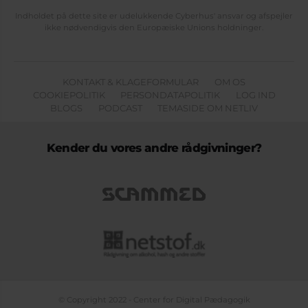
Indholdet på dette site er udelukkende Cyberhus' ansvar og afspejler
ikke nødvendigvis den Europæiske Unions holdninger.
KONTAKT & KLAGEFORMULAR
OM OS
COOKIEPOLITIK
PERSONDATAPOLITIK
LOG IND
BLOGS
PODCAST
TEMASIDE OM NETLIV
Kender du vores andre rådgivninger?
© Copyright 2022 - Center for Digital Pædagogik