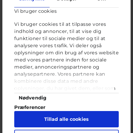
Valgmuligheder
Ja
Nej
Vi bruger cookies
Det ved jeg ikke
Vi bruger cookies til at tilpasse vores
Jeg har ikke taget eller sendt intime billeder af mig selv til
andre
indhold og annoncer, til at vise dig
funktioner til sociale medier og til at
analysere vores trafik. Vi deler også
oplysninger om din brug af vores website
med vores partnere inden for sociale
FORRIGE
NÆSTE
medier, annonceringspartnere og
analysepartnere. Vores partnere kan
kombinere disse data med andre
Hvordan ved man om en
oplysninger, du har givet dem, eller som
dreng kan li en?
de har indsamlet fra din brug af deres
Samtykkevalg
Nødvendig
tjenester. Du samtykker til vores cookies,
Brevkassespørgsmål
#Teenageliv
Præferencer
Af Thilde
12 år · 3 år 10 måneder siden
hvis du fortsætter med at anvende vores
hjemmeside.
Statistik
Tillad alle cookies
Hej Jeg vil gerne høre hvordan man kan se på
Marketing
en drengs kropsprog om han kan li en Hilsen