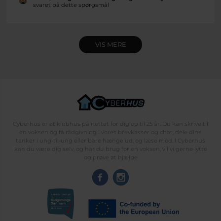
svaret på dette spørgsmål
VIS MERE
Cyberhus er et klubhus på nettet for dig op til 25 år. Du kan skrive til
en voksen og få rådgivning i vores brevkasser og chat, dele dine
tanker i ung-til-ung eller bare hænge ud, og læse med. I Cyberhus
kan du være dig selv, og har du brug for en voksen, vil vi gerne lytte
og prøve at hjælpe