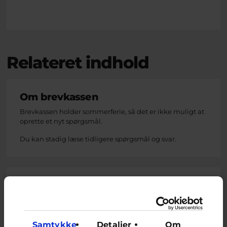
Relateret indhold
Om brevkassen
Brevkassen holder sommerferie, så det er ikke muligt at
oprette et nyt spørgsmål.
Du kan stadig læse tidligere spørgsmål og svar.
Afstemning
Har du oplevet, at dit intime billede/video er blevet
delt af andre uden du har givet lov?
Samtykke
Detaljer
Om