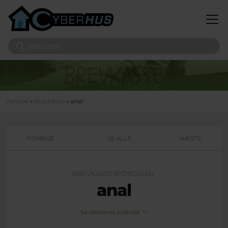
Gå til hovedindhold
Søg på sitet
Du er her
Forside
»
Brevkasse
» anal
FORRIGE
SE ALLE
NÆSTE
BREVKASSESPØRGSMÅL
anal
Se relateret indhold