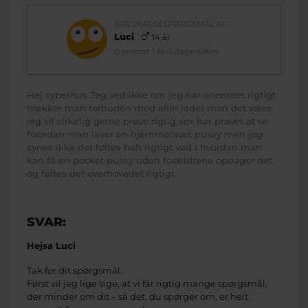
BREVKASSESPØRGSMÅL AF
Luci
14 år
Oprettet 1 år 6 dage siden
Hej cyberhus Jeg ved ikke om jeg har oneneret rigtigt
trækker man forhuden med eller lader man det være
jeg vil virkelig gerne prøve rigtig sex har prøvet at se
hvordan man laver en hjemmelavet pussy men jeg
synes ikke det føltes helt rigtigt ved i hvordan man
kan få en pocket pussy uden forældrene opdager det
og føltes det overhovedet rigtigt
SVAR:
Hejsa Luci
Tak for dit spørgsmål.
Først vil jeg lige sige, at vi får rigtig mange spørgsmål,
der minder om dit – så det, du spørger om, er helt