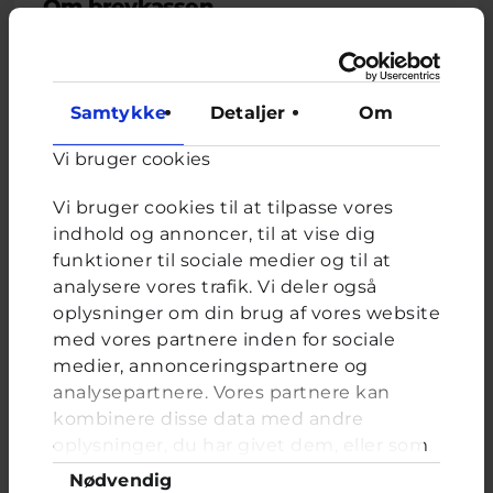
Om brevkassen
Brevkassen holder sommerferie, så det er ikke muligt at
oprette et nyt spørgsmål.
Du kan stadig læse tidligere spørgsmål og svar.
Samtykke
Detaljer
Om
Vi bruger cookies
Afstemning
Vi bruger cookies til at tilpasse vores
Har du oplevet grænseoverskridende indhold online?
indhold og annoncer, til at vise dig
funktioner til sociale medier og til at
Valgmuligheder
Ja, ofte
analysere vores trafik. Vi deler også
Ja, flere gange
oplysninger om din brug af vores website
Ja, en enkelt gang
med vores partnere inden for sociale
Nej, aldrig
medier, annonceringspartnere og
analysepartnere. Vores partnere kan
kombinere disse data med andre
oplysninger, du har givet dem, eller som
de har indsamlet fra din brug af deres
Samtykkevalg
Nødvendig
FORRIGE
NÆSTE