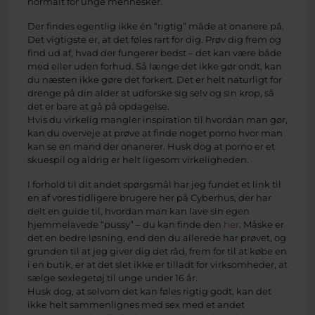
normalt for unge mennesker.
Der findes egentlig ikke én “rigtig” måde at onanere på.
Det vigtigste er, at det føles rart for dig. Prøv dig frem og
find ud af, hvad der fungerer bedst – det kan være både
med eller uden forhud. Så længe det ikke gør ondt, kan
du næsten ikke gøre det forkert. Det er helt naturligt for
drenge på din alder at udforske sig selv og sin krop, så
det er bare at gå på opdagelse.
Hvis du virkelig mangler inspiration til hvordan man gør,
kan du overveje at prøve at finde noget porno hvor man
kan se en mand der onanerer. Husk dog at porno er et
skuespil og aldrig er helt ligesom virkeligheden.
I forhold til dit andet spørgsmål har jeg fundet et link til
en af vores tidligere brugere her på Cyberhus, der har
delt en guide til, hvordan man kan lave sin egen
hjemmelavede “pussy” – du kan finde den
her
. Måske er
det en bedre løsning, end den du allerede har prøvet, og
grunden til at jeg giver dig det råd, frem for til at købe en
i en butik, er at det slet ikke er tilladt for virksomheder, at
sælge sexlegetøj til unge under 16 år.
Husk dog, at selvom det kan føles rigtig godt, kan det
ikke helt sammenlignes med sex med et andet