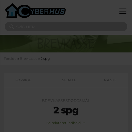
Gå til hovedindhold
Søg på sitet
Du er her
Forside
»
Brevkasse
» 2 spg
FORRIGE
SE ALLE
NÆSTE
BREVKASSESPØRGSMÅL
2 spg
Se relateret indhold