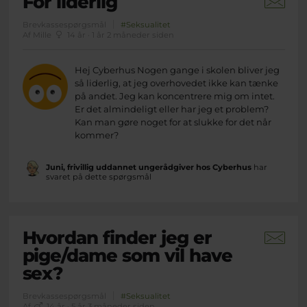
For liderlig
Brevkassespørgsmål
#Seksualitet
Af Mille
14 år · 1 år 2 måneder siden
Hej Cyberhus Nogen gange i skolen bliver jeg
så liderlig, at jeg overhovedet ikke kan tænke
på andet. Jeg kan koncentrere mig om intet.
Er det almindeligt eller har jeg et problem?
Kan man gøre noget for at slukke for det når
kommer?
Juni, frivillig uddannet ungerådgiver hos Cyberhus
har
svaret på dette spørgsmål
Hvordan finder jeg er
pige/dame som vil have
sex?
Brevkassespørgsmål
#Seksualitet
Af
14 år · 5 år 3 måneder siden