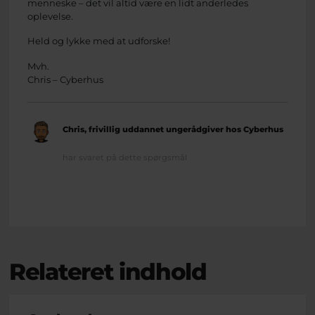
menneske – det vil altid være en lidt anderledes
oplevelse.
Held og lykke med at udforske!
Mvh.
Chris – Cyberhus
Chris, frivillig uddannet ungerådgiver hos Cyberhus
har svaret på dette spørgsmål
Relateret indhold