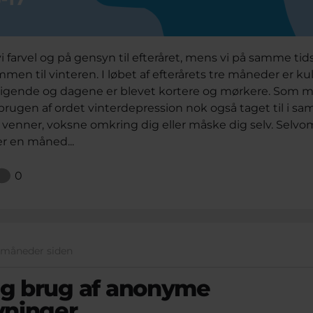
vi farvel og på gensyn til efteråret, mens vi på samme ti
mmen til vinteren. I løbet af efterårets tre måneder er k
gende og dagene er blevet kortere og mørkere. Som m
r brugen af ordet vinterdepression nok også taget til i sa
 venner, voksne omkring dig eller måske dig selv. Selvo
r en måned...
0
8 måneder siden
g brug af anonyme
vninger