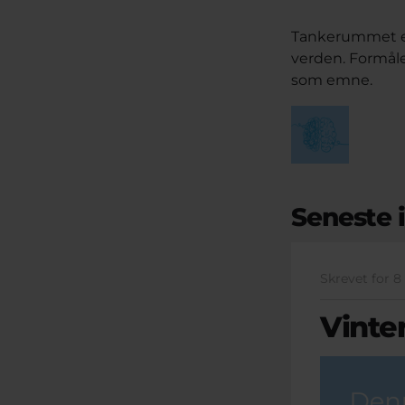
Tankerummet er
verden. Formåle
som emne.
Seneste 
Skrevet for 
Vinte