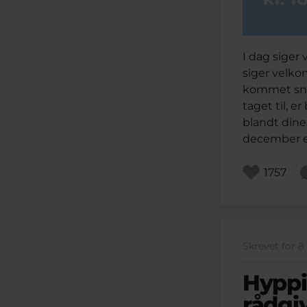
I dag siger 
siger velko
kommet sni
taget til, e
blandt dine
december e
1757
Skrevet for 
Hyppi
rådgi