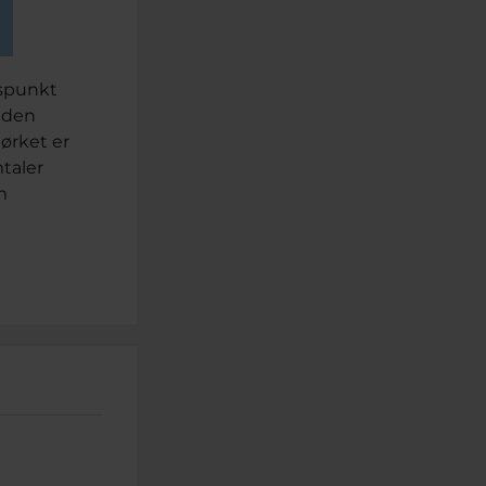
dspunkt
ulden
ørket er
mtaler
m