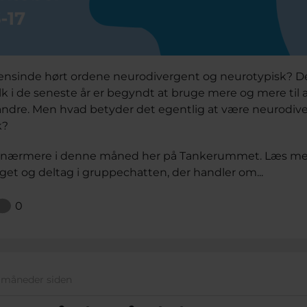
ensinde hørt ordene neurodivergent og neurotypisk? De
lk i de seneste år er begyndt at bruge mere og mere til 
 andre. Men hvad betyder det egentlig at være neurodiv
k?
 se nærmere i denne måned her på Tankerummet. Læs me
et og deltag i gruppechatten, der handler om...
0
1 måneder siden