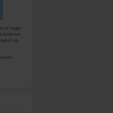
t er nogle
at beskrive
ergent og
d her i