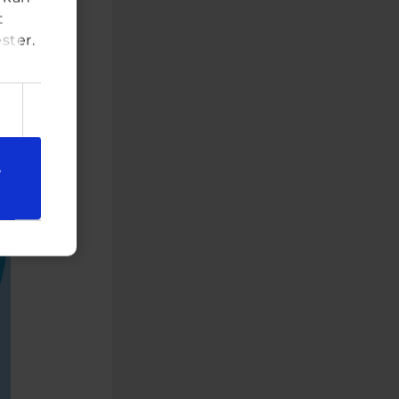
t
ster.
e