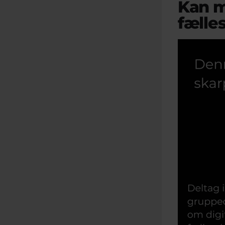
Kan ma
fælle