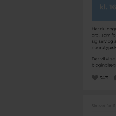
Har du nog
ord, som fo
sig selv og
neurotypis
Det vil vi
blogindlægg
3471
Skrevet for 1