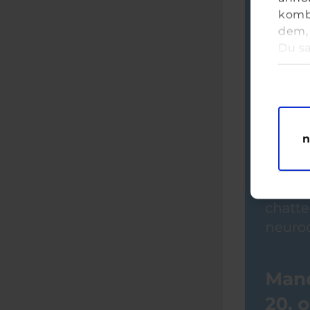
kombi
dem, 
Du sa
anve
Samt
M
n