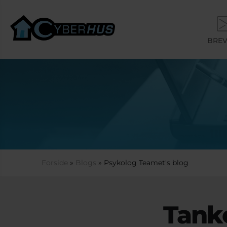
Gå til hovedindhold
BREV
Du er her
Forside
»
Blogs
» Psykolog Teamet's blog
Tank