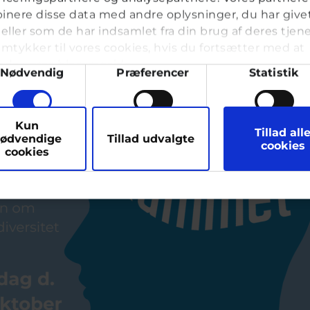
nere disse data med andre oplysninger, du har give
eller som de har indsamlet fra din brug af deres tjene
mtykker til vores cookies, hvis du fortsætter med at
nde vores hjemmeside.
ykkevalg
Nødvendig
Præferencer
Statistik
arketing
Kun
Tillad all
ødvendige
Tillad udvalgte
cookies
cookies