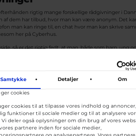
efterhånden rigtig mange forskellige rådgivninger i Dan
n af dem har tilbud, hvor man kan være anonym. Det kan
efon man kan ringe til, en chat hvor man kan skrive sam
igesom her på Cyberhus.
side, så er det rigtig fedt, at man, både som barn, ung o
g støtte anonymt,...
0
Samtykke
Detaljer
Om
uger cookies
9 måneder siden
uger cookies til at tilpasse vores indhold og annoncer, 
dig funktioner til sociale medier og til at analysere vo
diversitet - hvad betyder de
k. Vi deler også oplysninger om din brug af vores webs
ores partnere inden for sociale medier,
ceringspartnere og analysepartnere. Vores partnere