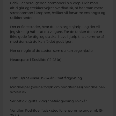
udskiller beroligende hormoner i sin krop. Hvis man
altid går og trækker vejret overfladisk, så har man mere
stresshormon i kroppen, hvilket vil forværre ens angst og
usikkerheder.
Der er flere steder, hvor du kan søge hjælp - og det vil
jeg virkelig håbe, at du vil gøre. For de tanker du har er
ikke gode for dig, og du skal have hjælp til at komme af
med dem, så du kan få det godt igen.
Her er nogle af de steder, som du kan søge hjælp:
Headspace i Roskilde (12-25 år)
Hørt (Børns vilkår. 15-24 år) Chatrådgivning
Mindhelper (online forløb om mindfulness) mindhelper-
skolen.dk
Seriost.dk (girltalk.dk) chatrådgivning 12-25 år
Ventilen Roskilde (fysisk sted for ensomme unge ml. 15-
25 år).