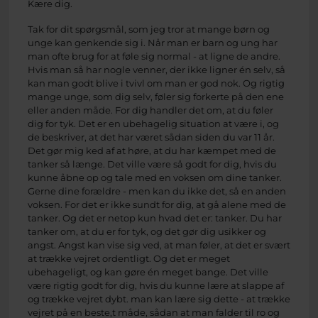
Kære dig.
Tak for dit spørgsmål, som jeg tror at mange børn og
unge kan genkende sig i. Når man er barn og ung har
man ofte brug for at føle sig normal - at ligne de andre.
Hvis man så har nogle venner, der ikke ligner én selv, så
kan man godt blive i tvivl om man er god nok. Og rigtig
mange unge, som dig selv, føler sig forkerte på den ene
eller anden måde. For dig handler det om, at du føler
dig for tyk. Det er en ubehagelig situation at være i, og
de beskriver, at det har været sådan siden du var 11 år.
Det gør mig ked af at høre, at du har kæmpet med de
tanker så længe. Det ville være så godt for dig, hvis du
kunne åbne op og tale med en voksen om dine tanker.
Gerne dine forældre - men kan du ikke det, så en anden
voksen. For det er ikke sundt for dig, at gå alene med de
tanker. Og det er netop kun hvad det er: tanker. Du har
tanker om, at du er for tyk, og det gør dig usikker og
angst. Angst kan vise sig ved, at man føler, at det er svært
at trække vejret ordentligt. Og det er meget
ubehageligt, og kan gøre én meget bange. Det ville
være rigtig godt for dig, hvis du kunne lære at slappe af
og trække vejret dybt. man kan lære sig dette - at trække
vejret på en beste,t måde, sådan at man falder til ro og