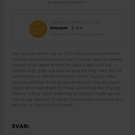
Se relateret indhold
BREVKASSESPØRGSMÅL AF
Anonym
15 år
Oprettet 2 år 9 måneder siden
Hej. Jeg har siden jeg var 11 år haft mange problemer
med at være usikker omkring min krop. Jeg har prøvet
mange ting i løbet af flere år, også nogle som jeg
inderst inde godt ved ikke er godt for mig. Men her på
det seneste er det blevet ekstra slemt. Jeg kan ikke
sove om aftenen fordi at jeg tænker på hvor tyk jeg er.
Jeg er altid ked af det fordi jeg tænker på det. Og jeg
trækker aldrig vejret ordentlig så jeg kan nogle gange
føle at jeg ikke kan få vejret. Jeg ved ikke hvad jeg skal
gøre for at det kan blive bedre.
SVAR: