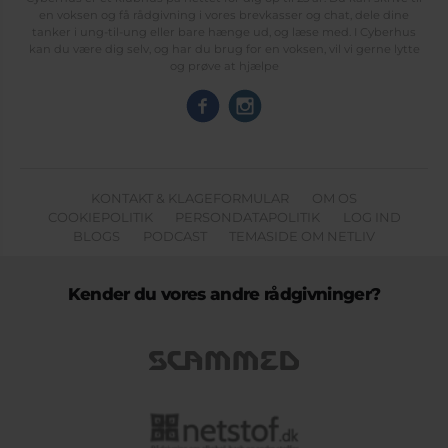
en voksen og få rådgivning i vores brevkasser og chat, dele dine
tanker i ung-til-ung eller bare hænge ud, og læse med. I Cyberhus
kan du være dig selv, og har du brug for en voksen, vil vi gerne lytte
og prøve at hjælpe
KONTAKT & KLAGEFORMULAR
OM OS
COOKIEPOLITIK
PERSONDATAPOLITIK
LOG IND
BLOGS
PODCAST
TEMASIDE OM NETLIV
Kender du vores andre rådgivninger?