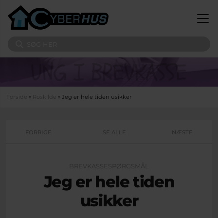
Gå til hovedindhold
Søg på sitet
Du er her
Forside
»
Roskilde
» Jeg er hele tiden usikker
FORRIGE
SE ALLE
NÆSTE
BREVKASSESPØRGSMÅL
Jeg er hele tiden
usikker