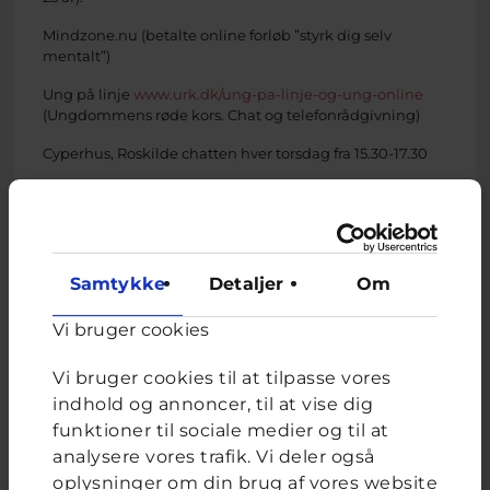
Mindzone.nu (betalte online forløb ”styrk dig selv
mentalt”)
Ung på linje
www.urk.dk/ung-pa-linje-og-ung-online
(Ungdommens røde kors. Chat og telefonrådgivning)
Cyperhus, Roskilde chatten hver torsdag fra 15.30-17.30
Jeg håber at du tager fat i hjælp - enten fra en voksen du
kender eller fra en af de ovenstående tilbud.
De varmeste hilsner fra Cyperhusbrevkassen
Samtykke
Detaljer
Om
Vi bruger cookies
Rådgiver fra Chat-teamet i Roskilde
har svaret på
dette spørgsmål
Vi bruger cookies til at tilpasse vores
indhold og annoncer, til at vise dig
funktioner til sociale medier og til at
analysere vores trafik. Vi deler også
oplysninger om din brug af vores website