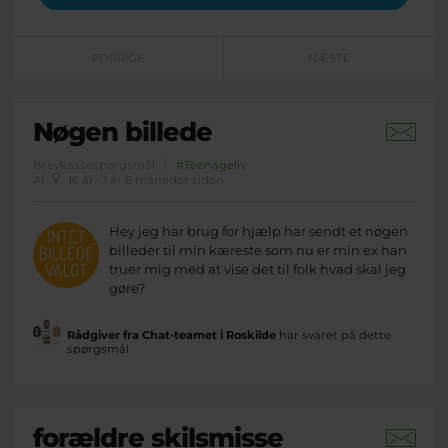
FORRIGE
NÆSTE
Nøgen billede
Brevkassespørgsmål
#Teenageliv
Af
16 år · 1 år 6 måneder siden
Hey jeg har brug for hjælp har sendt et nøgen
billeder til min kæreste som nu er min ex han
truer mig med at vise det til folk hvad skal jeg
gøre?
Rådgiver fra Chat-teamet i Roskilde
har svaret på dette
spørgsmål
forældre skilsmisse