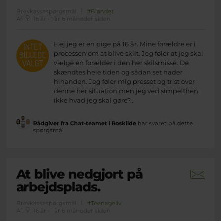
Brevkassespørgsmål
#Blandet
Af
16 år · 1 år 6 måneder siden
Hej jeg er en pige på 16 år. Mine forældre er i
processen om at blive skilt. Jeg føler at jeg skal
vælge en forælder i den her skilsmisse. De
skændtes hele tiden og sådan set hader
hinanden. Jeg føler mig presset og trist over
denne her situation men jeg ved simpelthen
ikke hvad jeg skal gøre?...
Rådgiver fra Chat-teamet i Roskilde
har svaret på dette
spørgsmål
At blive nedgjort på
arbejdsplads.
Brevkassespørgsmål
#Teenageliv
Af
16 år · 1 år 6 måneder siden