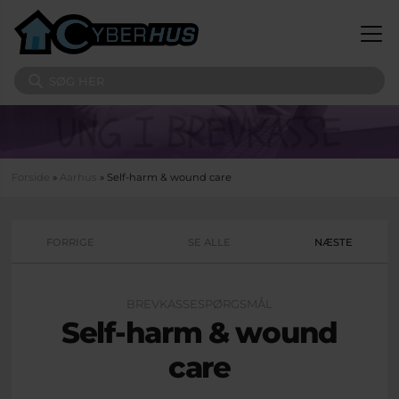
Gå til hovedindhold
Søg på sitet
Du er her
Forside
»
Aarhus
» Self-harm & wound care
FORRIGE
SE ALLE
NÆSTE
BREVKASSESPØRGSMÅL
Self-harm & wound
care