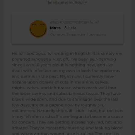
Se relateret indhold
BREVKASSESPØRGSMÅL AF
Moss
19 år
Oprettet 2 måneder 1 uge siden
Hello! I apologize for writing in English; it is simply my
preferred language. First off, I’ve been self-harming
since I was 10 years old. It is nothing new, and I’ve
dealt with infection on my own in both the epidermis
and dermis in the past. Right now, I currently have
dozens upon dozens of cuts in my shins, calves,
thighs. wrists, and left breast, which reach well into
the lower dermis and subcutaneous tissue. They have
blown wide open, and due to shrinkage over the last
few days, are only gaping now by roughly 3~6
millimeters. Naturally this will—duh—hurt, but the cuts
in my left shin and calf have begun to become a cause
for concern. They are getting increasingly red, hot, and
irritated. They’re constantly bursting and leaking blood
and whatever that wound juice is called. The smell is