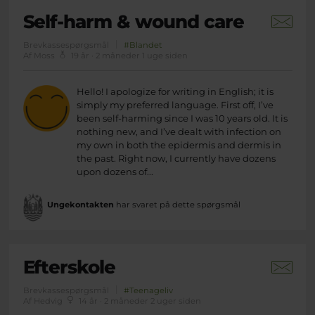
Self-harm & wound care
Brevkassespørgsmål
#Blandet
Af Moss
19 år · 2 måneder 1 uge siden
Hello! I apologize for writing in English; it is
simply my preferred language. First off, I’ve
been self-harming since I was 10 years old. It is
nothing new, and I’ve dealt with infection on
my own in both the epidermis and dermis in
the past. Right now, I currently have dozens
upon dozens of...
Ungekontakten
har svaret på dette spørgsmål
Efterskole
Brevkassespørgsmål
#Teenageliv
Af Hedvig
14 år · 2 måneder 2 uger siden