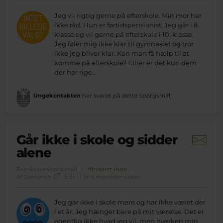
Jeg vil rigtig gerne på efterskole. Min mor har
ikke råd. Hun er førtidspensionist. Jeg går i 8.
klasse og vil gerne på efterskole i 10. klasse.
Jeg føler mig ikke klar til gymnasiet og tror
ikke jeg bliver klar. Kan man få hælp til at
komme på efterskole? Elller er det kun dem
der har rige...
Ungekontakten
har svaret på dette spørgsmål
Går ikke i skole og sidder
alene
Brevkassespørgsmål
#Inderst inde
Af Gameren
15 år · 1 år 4 måneder siden
Jeg går ikke i skole mere og har ikke været der
i et år. Jeg hænger bare på mit værelse. Det er
egentlig ikke hvad jeg vil, men hverken min