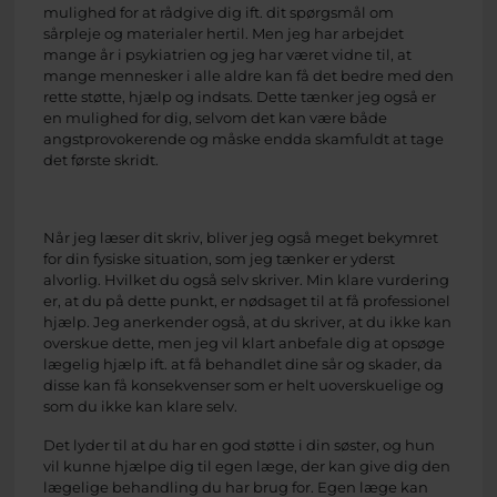
mulighed for at rådgive dig ift. dit spørgsmål om
sårpleje og materialer hertil. Men jeg har arbejdet
mange år i psykiatrien og jeg har været vidne til, at
mange mennesker i alle aldre kan få det bedre med den
rette støtte, hjælp og indsats. Dette tænker jeg også er
en mulighed for dig, selvom det kan være både
angstprovokerende og måske endda skamfuldt at tage
det første skridt.
Når jeg læser dit skriv, bliver jeg også meget bekymret
for din fysiske situation, som jeg tænker er yderst
alvorlig. Hvilket du også selv skriver. Min klare vurdering
er, at du på dette punkt, er nødsaget til at få professionel
hjælp. Jeg anerkender også, at du skriver, at du ikke kan
overskue dette, men jeg vil klart anbefale dig at opsøge
lægelig hjælp ift. at få behandlet dine sår og skader, da
disse kan få konsekvenser som er helt uoverskuelige og
som du ikke kan klare selv.
Det lyder til at du har en god støtte i din søster, og hun
vil kunne hjælpe dig til egen læge, der kan give dig den
lægelige behandling du har brug for. Egen læge kan