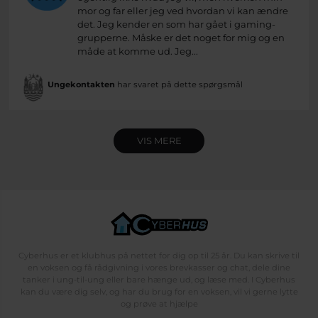
mor og far eller jeg ved hvordan vi kan ændre
det. Jeg kender en som har gået i gaming-
grupperne. Måske er det noget for mig og en
måde at komme ud. Jeg...
Ungekontakten
har svaret på dette spørgsmål
VIS MERE
Cyberhus er et klubhus på nettet for dig op til 25 år. Du kan skrive til
en voksen og få rådgivning i vores brevkasser og chat, dele dine
tanker i ung-til-ung eller bare hænge ud, og læse med. I Cyberhus
kan du være dig selv, og har du brug for en voksen, vil vi gerne lytte
og prøve at hjælpe