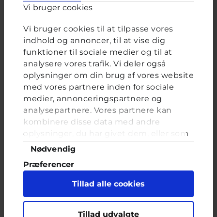
Vi bruger cookies
Marie, frivillig uddannet ungerådgiver hos Cyberhus
Vi bruger cookies til at tilpasse vores
indhold og annoncer, til at vise dig
har svaret på dette spørgsmål
funktioner til sociale medier og til at
analysere vores trafik. Vi deler også
oplysninger om din brug af vores website
med vores partnere inden for sociale
medier, annonceringspartnere og
analysepartnere. Vores partnere kan
Relateret indhold
kombinere disse data med andre
oplysninger, du har givet dem, eller som
de har indsamlet fra din brug af deres
Samtykkevalg
Nødvendig
tjenester. Du samtykker til vores cookies,
Om brevkassen
Præferencer
hvis du fortsætter med at anvende vores
Brevkassen holder sommerferie, så det er ikke muligt at
hjemmeside.
Statistik
oprette et nyt spørgsmål.
Tillad alle cookies
Marketing
Du kan stadig læse tidligere spørgsmål og svar.
Tillad udvalgte