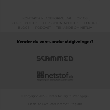
KONTAKT & KLAGEFORMULAR
OM OS
COOKIEPOLITIK
PERSONDATAPOLITIK
LOG IND
BLOGS
PODCAST
TEMASIDE OM NETLIV
Kender du vores andre rådgivninger?
© Copyright 2022 - Center for Digital Pædagogik
En del af: EU's Safer Internet Program