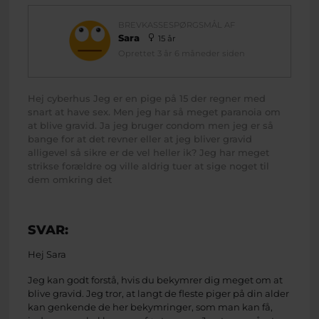
BREVKASSESPØRGSMÅL AF
Sara
15 år
Oprettet 3 år 6 måneder siden
Hej cyberhus Jeg er en pige på 15 der regner med
snart at have sex. Men jeg har så meget paranoia om
at blive gravid. Ja jeg bruger condom men jeg er så
bange for at det revner eller at jeg bliver gravid
alligevel så sikre er de vel heller ik? Jeg har meget
strikse forældre og ville aldrig tuer at sige noget til
dem omkring det
SVAR:
Hej Sara
Jeg kan godt forstå, hvis du bekymrer dig meget om at
blive gravid. Jeg tror, at langt de fleste piger på din alder
kan genkende de her bekymringer, som man kan få,