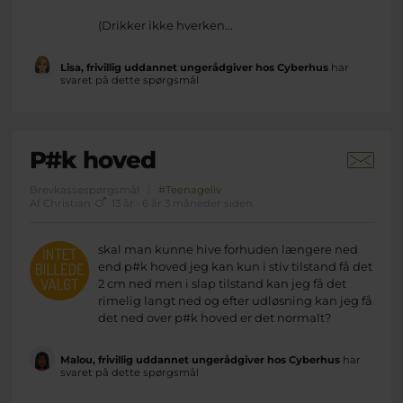
(Drikker ikke hverken...
Lisa, frivillig uddannet ungerådgiver hos Cyberhus
har
svaret på dette spørgsmål
P#k hoved
Brevkassespørgsmål
#Teenageliv
Af Christian
13 år · 6 år 3 måneder siden
skal man kunne hive forhuden længere ned
end p#k hoved jeg kan kun i stiv tilstand få det
2 cm ned men i slap tilstand kan jeg få det
rimelig langt ned og efter udløsning kan jeg få
det ned over p#k hoved er det normalt?
Malou, frivillig uddannet ungerådgiver hos Cyberhus
har
svaret på dette spørgsmål