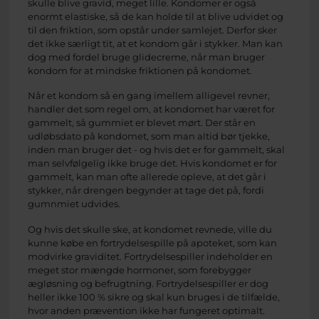
skulle blive gravid, meget lille. Kondomer er også
enormt elastiske, så de kan holde til at blive udvidet og
til den friktion, som opstår under samlejet. Derfor sker
det ikke særligt tit, at et kondom går i stykker. Man kan
dog med fordel bruge glidecreme, når man bruger
kondom for at mindske friktionen på kondomet.
Når et kondom så en gang imellem alligevel revner,
handler det som regel om, at kondomet har været for
gammelt, så gummiet er blevet mørt. Der står en
udløbsdato på kondomet, som man altid bør tjekke,
inden man bruger det - og hvis det er for gammelt, skal
man selvfølgelig ikke bruge det. Hvis kondomet er for
gammelt, kan man ofte allerede opleve, at det går i
stykker, når drengen begynder at tage det på, fordi
gumnmiet udvides.
Og hvis det skulle ske, at kondomet revnede, ville du
kunne købe en fortrydelsespille på apoteket, som kan
modvirke graviditet. Fortrydelsespiller indeholder en
meget stor mængde hormoner, som forebygger
ægløsning og befrugtning. Fortrydelsespiller er dog
heller ikke 100 % sikre og skal kun bruges i de tilfælde,
hvor anden prævention ikke har fungeret optimalt.