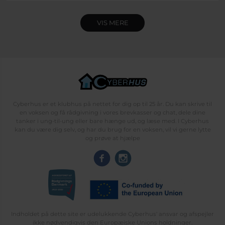
VIS MERE
Cyberhus er et klubhus på nettet for dig op til 25 år. Du kan skrive til
en voksen og få rådgivning i vores brevkasser og chat, dele dine
tanker i ung-til-ung eller bare hænge ud, og læse med. I Cyberhus
kan du være dig selv, og har du brug for en voksen, vil vi gerne lytte
og prøve at hjælpe
Indholdet på dette site er udelukkende Cyberhus' ansvar og afspejler
ikke nødvendigvis den Europæiske Unions holdninger.