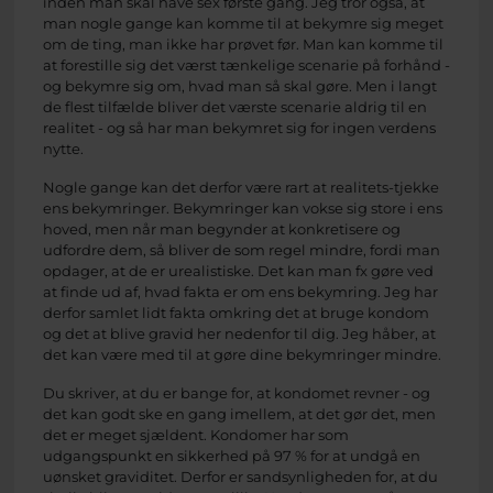
inden man skal have sex første gang. Jeg tror også, at
man nogle gange kan komme til at bekymre sig meget
om de ting, man ikke har prøvet før. Man kan komme til
at forestille sig det værst tænkelige scenarie på forhånd -
og bekymre sig om, hvad man så skal gøre. Men i langt
de flest tilfælde bliver det værste scenarie aldrig til en
realitet - og så har man bekymret sig for ingen verdens
nytte.
Nogle gange kan det derfor være rart at realitets-tjekke
ens bekymringer. Bekymringer kan vokse sig store i ens
hoved, men når man begynder at konkretisere og
udfordre dem, så bliver de som regel mindre, fordi man
opdager, at de er urealistiske. Det kan man fx gøre ved
at finde ud af, hvad fakta er om ens bekymring. Jeg har
derfor samlet lidt fakta omkring det at bruge kondom
og det at blive gravid her nedenfor til dig. Jeg håber, at
det kan være med til at gøre dine bekymringer mindre.
Du skriver, at du er bange for, at kondomet revner - og
det kan godt ske en gang imellem, at det gør det, men
det er meget sjældent. Kondomer har som
udgangspunkt en sikkerhed på 97 % for at undgå en
uønsket graviditet. Derfor er sandsynligheden for, at du