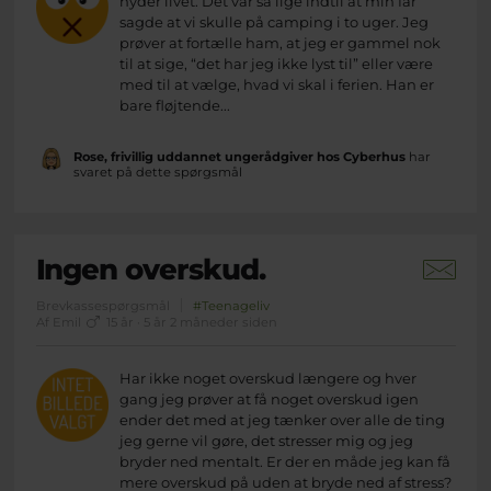
nyder livet. Det var så lige indtil at min far
sagde at vi skulle på camping i to uger. Jeg
prøver at fortælle ham, at jeg er gammel nok
til at sige, “det har jeg ikke lyst til” eller være
med til at vælge, hvad vi skal i ferien. Han er
bare fløjtende...
Rose, frivillig uddannet ungerådgiver hos Cyberhus
har
svaret på dette spørgsmål
Ingen overskud.
Brevkassespørgsmål
#Teenageliv
Af Emil
15 år · 5 år 2 måneder siden
Har ikke noget overskud længere og hver
gang jeg prøver at få noget overskud igen
ender det med at jeg tænker over alle de ting
jeg gerne vil gøre, det stresser mig og jeg
bryder ned mentalt. Er der en måde jeg kan få
mere overskud på uden at bryde ned af stress?