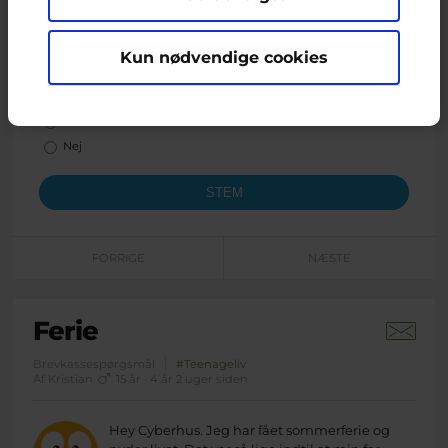
Afstemning
Kun nødvendige cookies
Har du selv været med til at mobbe nogen?
Valgmuligheder
Ja
Nej
FORRIGE
NÆSTE
Ferie
Brevkassespørgsmål
#Teenageliv
Af Kristian
15 år · 4 år 2 uger siden
Hey Cyberhus. Jeg har fået sommerferie og