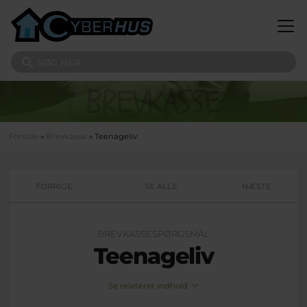
Gå til hovedindhold
Søg på sitet
Du er her
Forside
»
Brevkasse
» Teenageliv
FORRIGE
SE ALLE
NÆSTE
BREVKASSESPØRGSMÅL
Teenageliv
Se relateret indhold