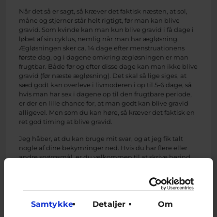
Når det så er sagt, så kræver det faktisk næsten, at sol,
måne og stjerner står helt rigtigt, før man kan blive
gravid. Som kvinde kan man kun blive gravid i få dage i
løbet af sin cyklus, nemlig når man har ægløsning.
Ægløsningen sker ca. 14 dage efter menstruationens
første dag, og i dagene omkring ægløsningen er man
frugtbar. Både før og efter disse dage kan man ikke blive
gravid (før næste ægløsning). Det skal så lige siges, at
sæd godt kan overleve i livmoderen i op til 5-6 dage, så
hvis man har sex i dagene op til den frugtbare periode,
er der en lille chance for, at man godt kan blive gravid
alligevel. Men som du kan høre, så kræver det faktisk en
ret god timing at blive gravid.
Jeg håber, at du kan bruge mit svar, og at jeg fik talt
nogle af dine bekymringer ned. Hvis du har flere eller
andre spørgsmål, er du velkommen til at skrive herind
igen.
De bedste hilsner
Marie
Samtykke
Detaljer
Om