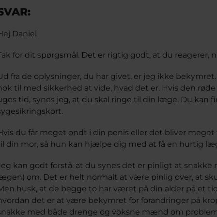
SVAR:
Hej Daniel
Tak for dit spørgsmål. Det er rigtig godt, at du reagerer, 
Ud fra de oplysninger, du har givet, er jeg ikke bekymret
nok til med sikkerhed at vide, hvad det er. Hvis den røde
uges tid, synes jeg, at du skal ringe til din læge. Du ka
sygesikringskort.
Hvis du får meget ondt i din penis eller det bliver meget 
til din mor, så hun kan hjælpe dig med at få en hurtig læ
Jeg kan godt forstå, at du synes det er pinligt at snakke
lægen) om. Det er helt normalt at være pinlig over, at sk
Men husk, at de begge to har været på din alder på et t
hvordan det er at være bekymret for forandringer på krop
snakke med både drenge og voksne mænd om problemer