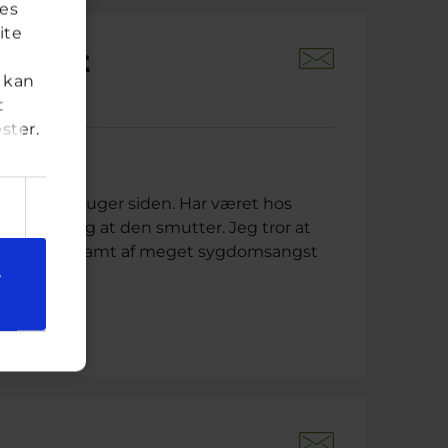
res
ite
benet
 kan
r siden
t
ster.
 her for 4 uger siden. Har været hos
er glat og at den smutter. Jeg tror at
ring. Jeg er ramt af meget sygdomsangst
e
smål