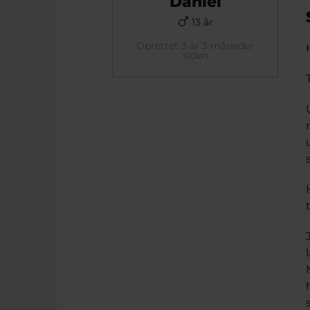
Daniel
13 år
Oprettet 3 år 3 måneder
siden