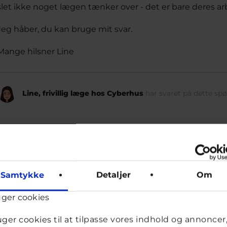
slet ikke noget lægen tænker over - det er bare deres ar
Jeg håber, du kan bruge mit svar.
Mange hilsner Line
Line, frivillig læge hos Cyberhus
har svaret på dette sp
Samtykke
Detaljer
Om
uger cookies
ld
uger cookies til at tilpasse vores indhold og annoncer, 