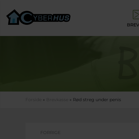
Gå til hovedindhold
BREV
Du er her
Forside
»
Brevkasse
» Rød streg under penis
FORRIGE