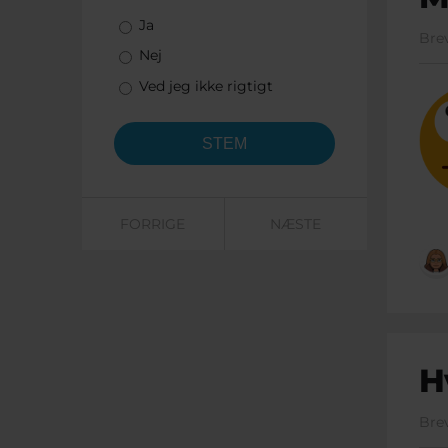
Valgmuligheder
Ja
Bre
Nej
Ved jeg ikke rigtigt
FORRIGE
NÆSTE
H
Bre