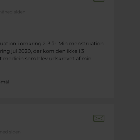
 måned siden
ruation i omkring 2-3 år. Min menstruation
ing jul 2020, der kom den ikke i 3
t medicin som blev udskrevet af min
smål
åned siden