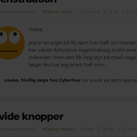
vkassespørgsmål
#Spørg lægen
Af Emma
16 år · 5 år 1
Hejsa,
jeg er en pige på 16, spm har Haft sin menst
har været forholdvis regelmæssig indtil omkr
måneder, men det fik Jeg styr på med noge
læge. Nu har jeg snart haft min...
Louise, frivillig læge hos Cyberhus
har svaret på dette spørg
vide knopper
vkassespørgsmål
#Spørg lægen
Af Dea
20 år · 4 år 1 m