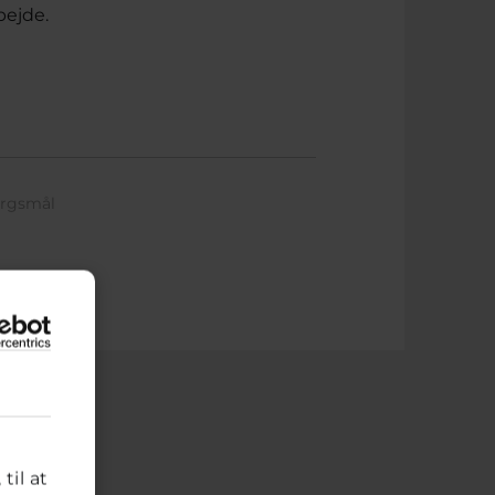
bejde.
ørgsmål
til at