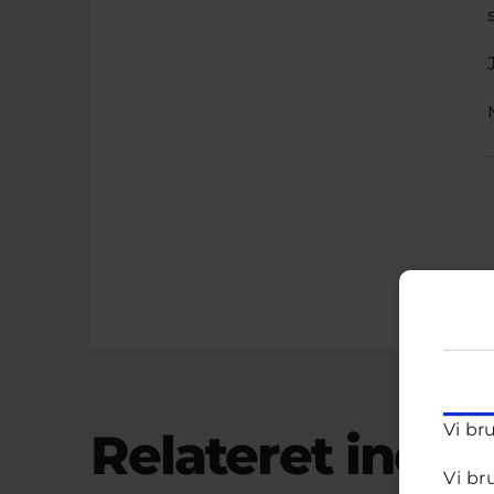
Vi br
Relateret indho
Vi br