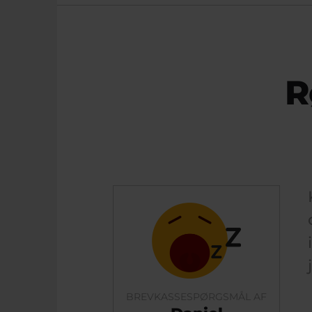
R
BREVKASSESPØRGSMÅL AF