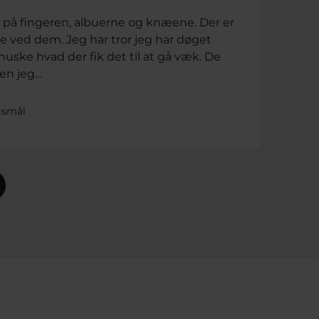
 på fingeren, albuerne og knæene. Der er
re ved dem. Jeg har tror jeg har døget
ske hvad der fik det til at gå væk. De
n jeg...
gsmål