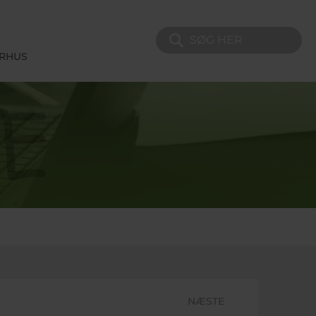
Søg på sitet
ERHUS
NÆSTE