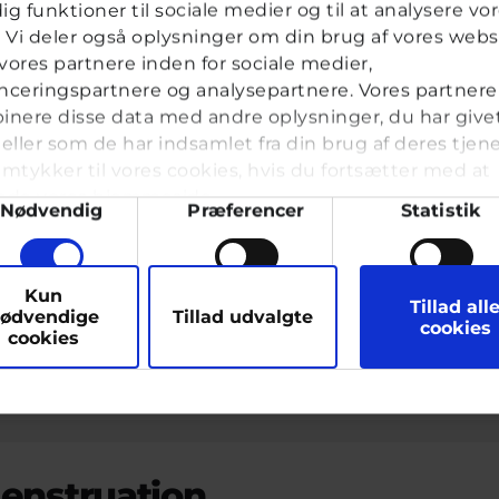
dig funktioner til sociale medier og til at analysere vo
k. Vi deler også oplysninger om din brug af vores webs
ævet lymfeknude ved krave
ores partnere inden for sociale medier,
ceringspartnere og analysepartnere. Vores partnere
vkassespørgsmål
#Spørg lægen
Af
23 år · 5 år 3 månede
nere disse data med andre oplysninger, du har give
eller som de har indsamlet fra din brug af deres tjene
mtykker til vores cookies, hvis du fortsætter med at
Hej Cyberhus
nde vores hjemmeside.
ykkevalg
Nødvendig
Præferencer
Statistik
Jeg fandt en lymfeknude lige ved kravebenet
lægen som har mærket på den og sagt at den 
den er cirka 1.5 cm i diameter eller deromk
arketing
Kun
Tillad all
så bliver selvfølelig virkelig...
ødvendige
Tillad udvalgte
cookies
cookies
Gerda, frivillig læge hos Cyberhus
har svaret på dette spørg
enstruation