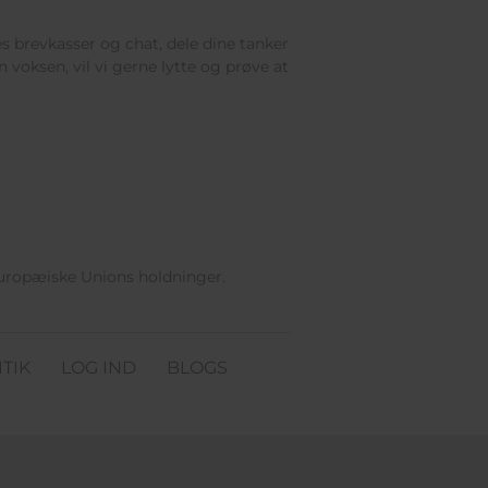
res brevkasser og chat, dele dine tanker
 voksen, vil vi gerne lytte og prøve at
Europæiske Unions holdninger.
TIK
LOG IND
BLOGS