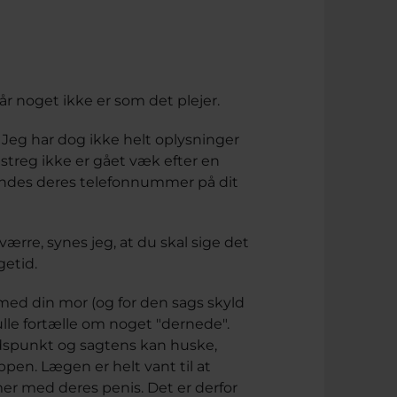
når noget ikke er som det plejer.
. Jeg har dog ikke helt oplysninger
 streg ikke er gået væk efter en
n findes deres telefonnummer på dit
værre, synes jeg, at du skal sige det
getid.
 med din mor (og for den sags skyld
ulle fortælle om noget "dernede".
idspunkt og sagtens kan huske,
pen. Lægen er helt vant til at
 med deres penis. Det er derfor