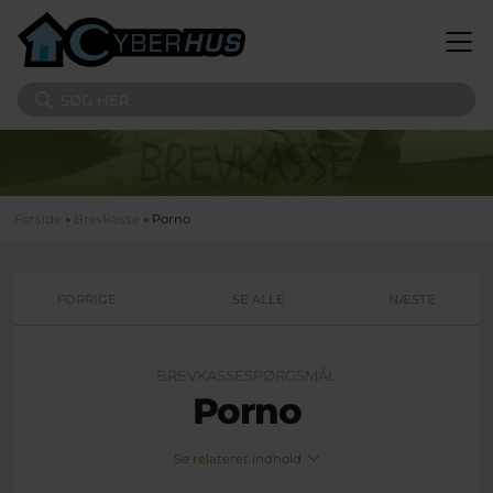
Gå til hovedindhold
Søg på sitet
Du er her
Forside
»
Brevkasse
» Porno
FORRIGE
SE ALLE
NÆSTE
BREVKASSESPØRGSMÅL
Porno
Se relateret indhold