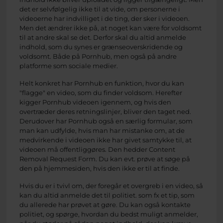
det er selvfølgelig ikke til at vide, om personerne i
videoerne har indvilliget i de ting, der sker i videoen.
Men det ændrer ikke på, at noget kan være for voldsomt
til at andre skal se det. Derfor skal du altid anmelde
indhold, som du synes er grænseoverskridende og
voldsomt. Både på Pornhub, men også på andre
platforme som sociale medier.
Helt konkret har Pornhub en funktion, hvor du kan
"flagge" en video, som du finder voldsom. Herefter
kigger Pornhub videoen igennem, og hvis den
overtræder deres retningslinjer, bliver den taget ned.
Derudover har Pornhub også en særlig formular, som
man kan udfylde, hvis man har mistanke om, at de
medvirkende i videoen ikke har givet samtykke til, at
videoen må offentliggøres. Den hedder Content
Removal Request Form. Du kan evt. prøve at søge på
den på hjemmesiden, hvis den ikke er til at finde.
Hvis du er i tvivl om, der foregår et overgreb i en video, så
kan du altid anmelde det til politiet. som fx et tip, som
du allerede har prøvet at gøre. Du kan også kontakte
politiet, og spørge, hvordan du bedst muligt anmelder,