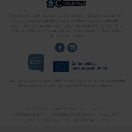
Cyberhus er et klubhus på nettet for dig op til 25 år. Du kan skrive til
en voksen og få rådgivning i vores brevkasser og chat, dele dine
tanker i ung-til-ung eller bare hænge ud, og læse med. I Cyberhus
kan du være dig selv, og har du brug for en voksen, vil vi gerne lytte
og prøve at hjælpe
Indholdet på dette site er udelukkende Cyberhus' ansvar og afspejler
ikke nødvendigvis den Europæiske Unions holdninger.
KONTAKT & KLAGEFORMULAR
OM OS
COOKIEPOLITIK
PERSONDATAPOLITIK
LOG IND
BLOGS
PODCAST
TEMASIDE OM NETLIV