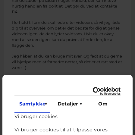
når du støder på sådan noget indhold, der kan kræve
hurtig handlen fra politiet. Det gør du ved at kontakte
114.
I forhold til om du skal lede efter videoen, så vil jeg råde
dig til at overveje, om det er det bedste for dig at gense
videoen igen, da den lyder voldsom. Hvis du er okay
med at se den igen, kan du prøve at finde den, for at
flagge den.
Jeg håber, at du kan bruge mit svar. Og fedt at du gerne
vil hjælpe med at forbedre nettet, så det er et rart sted at
være :-)
Mange hilsner Pernille
Pernille, Netlivs ekspert hos Cyberhus
har svaret på
Samtykke
Detaljer
Om
dette spørgsmål
Vi bruger cookies
Vi bruger cookies til at tilpasse vores