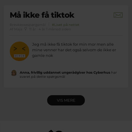
Må ikke få tiktok
Brevkassespørgsmål
#Livet på nettet
Af Maja
11 år · 4 år 1 måned siden
Jeg må ikke få tiktok for min mor men alle
mine venner har det også selvom de ikke er
gamle nok
Anna, frivillig uddannet ungerådgiver hos Cyberhus
har
svaret på dette spørgsmål
VIS MERE