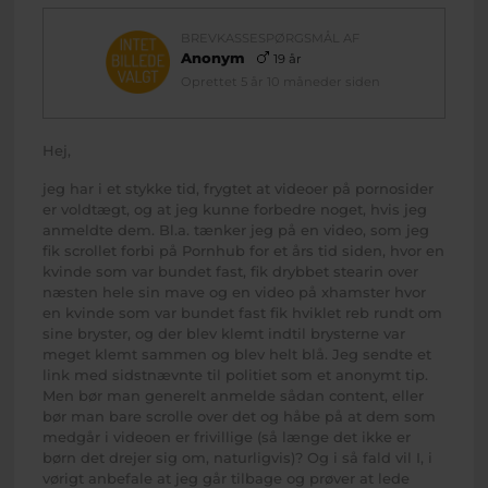
BREVKASSESPØRGSMÅL AF
Anonym
19 år
Oprettet 5 år 10 måneder siden
Hej,
jeg har i et stykke tid, frygtet at videoer på pornosider
er voldtægt, og at jeg kunne forbedre noget, hvis jeg
anmeldte dem. Bl.a. tænker jeg på en video, som jeg
fik scrollet forbi på Pornhub for et års tid siden, hvor en
kvinde som var bundet fast, fik drybbet stearin over
næsten hele sin mave og en video på xhamster hvor
en kvinde som var bundet fast fik hviklet reb rundt om
sine bryster, og der blev klemt indtil brysterne var
meget klemt sammen og blev helt blå. Jeg sendte et
link med sidstnævnte til politiet som et anonymt tip.
Men bør man generelt anmelde sådan content, eller
bør man bare scrolle over det og håbe på at dem som
medgår i videoen er frivillige (så længe det ikke er
børn det drejer sig om, naturligvis)? Og i så fald vil I, i
vørigt anbefale at jeg går tilbage og prøver at lede