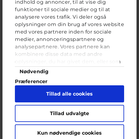
indhold og annoncer, til at vise dig
funktioner til sociale medier og til at
analysere vores trafik. Vi deler også
Relateret indhold
oplysninger om din brug af vores website
med vores partnere inden for sociale
medier, annonceringspartnere og
Om brevkassen
analysepartnere. Vores partnere kan
kombinere disse data med andre
Brevkassen holder sommerferie, så det er ikke muligt at
oplysninger, du har givet dem, eller som
oprette et nyt spørgsmål.
de har indsamlet fra din brug af deres
Samtykkevalg
Nødvendig
Du kan stadig læse tidligere spørgsmål og svar.
tjenester. Du samtykker til vores cookies,
Præferencer
hvis du fortsætter med at anvende vores
hjemmeside.
Statistik
Tillad alle cookies
Afstemning
Marketing
Har du et fritidsjob?
Tillad udvalgte
Valgmuligheder
Ja
Nej
Kun nødvendige cookies
Nej, men ville gerne have et