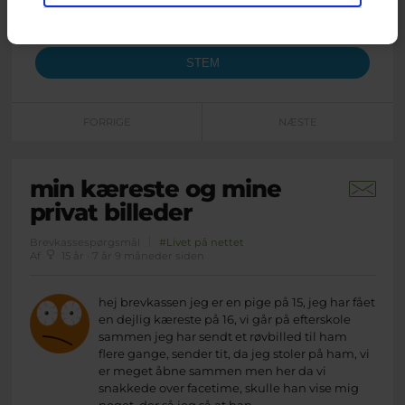
Er ikke gammel nok til at have et fritidsjob endnu
FORRIGE
NÆSTE
min kæreste og mine
privat billeder
Brevkassespørgsmål
#Livet på nettet
Af
15 år · 7 år 9 måneder siden
hej brevkassen jeg er en pige på 15, jeg har fået
en dejlig kæreste på 16, vi går på efterskole
sammen jeg har sendt et røvbilled til ham
flere gange, sender tit, da jeg stoler på ham, vi
er meget åbne sammen men her da vi
snakkede over facetime, skulle han vise mig
noget, der så jeg så at han...