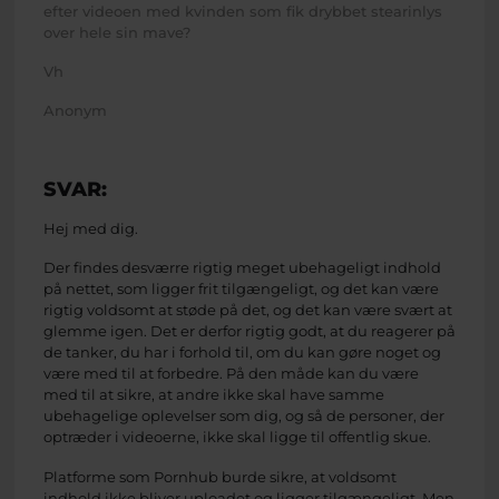
efter videoen med kvinden som fik drybbet stearinlys
over hele sin mave?
Vh
Anonym
SVAR:
Hej med dig.
Der findes desværre rigtig meget ubehageligt indhold
på nettet, som ligger frit tilgængeligt, og det kan være
rigtig voldsomt at støde på det, og det kan være svært at
glemme igen. Det er derfor rigtig godt, at du reagerer på
de tanker, du har i forhold til, om du kan gøre noget og
være med til at forbedre. På den måde kan du være
med til at sikre, at andre ikke skal have samme
ubehagelige oplevelser som dig, og så de personer, der
optræder i videoerne, ikke skal ligge til offentlig skue.
Platforme som Pornhub burde sikre, at voldsomt
indhold ikke bliver uploadet og ligger tilgængeligt. Men