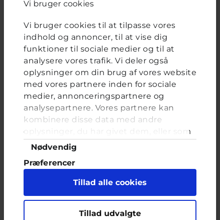
Vi bruger cookies
Afstemning
Vi bruger cookies til at tilpasse vores
Bliver du nogle gange ked af det uden at vide hvorfor?
indhold og annoncer, til at vise dig
Valgmuligheder
Ja, det sker tit
funktioner til sociale medier og til at
Ja, en gang imellem
analysere vores trafik. Vi deler også
oplysninger om din brug af vores website
Nej, aldrig
med vores partnere inden for sociale
medier, annonceringspartnere og
analysepartnere. Vores partnere kan
kombinere disse data med andre
FORRIGE
NÆSTE
oplysninger, du har givet dem, eller som
de har indsamlet fra din brug af deres
Samtykkevalg
Nødvendig
tjenester. Du samtykker til vores cookies,
hvordan fortæller man det
Præferencer
hvis du fortsætter med at anvende vores
hjemmeside.
Statistik
Brevkassespørgsmål
#Seksualitet
Tillad alle cookies
Af Aksel
14 år · 3 år 11 måneder siden
Marketing
Hej derinde. Jeg har gået rundt og gemt
Tillad udvalgte