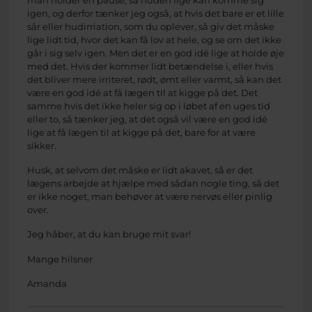
igen, og derfor tænker jeg også, at hvis det bare er et lille
sår eller hudirriation, som du oplever, så giv det måske
lige lidt tid, hvor det kan få lov at hele, og se om det ikke
går i sig selv igen. Men det er en god idé lige at holde øje
med det. Hvis der kommer lidt betændelse i, eller hvis
det bliver mere irriteret, rødt, ømt eller varmt, så kan det
være en god idé at få lægen til at kigge på det. Det
samme hvis det ikke heler sig op i løbet af en uges tid
eller to, så tænker jeg, at det også vil være en god idé
lige at få lægen til at kigge på det, bare for at være
sikker.
Husk, at selvom det måske er lidt akavet, så er det
lægens arbejde at hjælpe med sådan nogle ting, så det
er ikke noget, man behøver at være nervøs eller pinlig
over.
Jeg håber, at du kan bruge mit svar!
Mange hilsner
Amanda