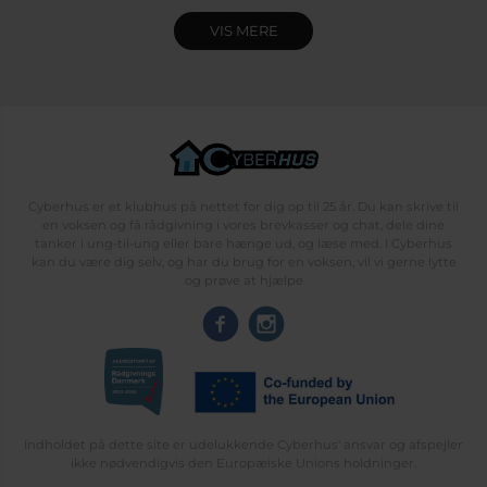
VIS MERE
Cyberhus er et klubhus på nettet for dig op til 25 år. Du kan skrive til
en voksen og få rådgivning i vores brevkasser og chat, dele dine
tanker i ung-til-ung eller bare hænge ud, og læse med. I Cyberhus
kan du være dig selv, og har du brug for en voksen, vil vi gerne lytte
og prøve at hjælpe
Indholdet på dette site er udelukkende Cyberhus' ansvar og afspejler
ikke nødvendigvis den Europæiske Unions holdninger.