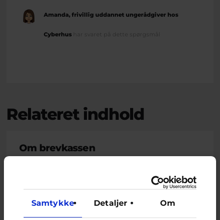
Amanda, frivillig uddannet ungerådgiver hos
Cyberhus
har svaret på dette spørgsmål
Relateret indhold
Om brevkassen
Brevkassen holder sommerferie, så det er ikke muligt at
oprette et nyt spørgsmål.
Du kan stadig læse tidligere spørgsmål og svar.
Samtykke
Detaljer
Om