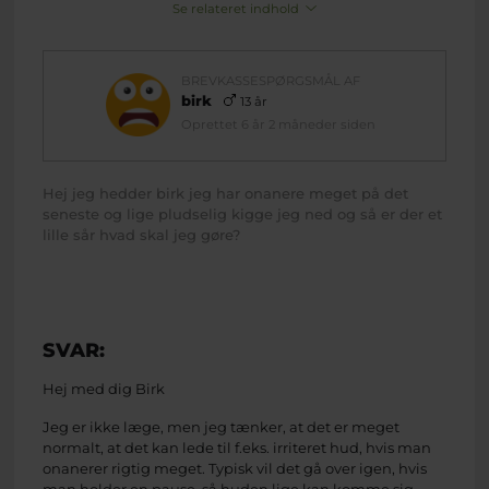
Se relateret indhold
BREVKASSESPØRGSMÅL AF
birk
13 år
Oprettet 6 år 2 måneder siden
Hej jeg hedder birk jeg har onanere meget på det
seneste og lige pludselig kigge jeg ned og så er der et
lille sår hvad skal jeg gøre?
SVAR:
Hej med dig Birk
Jeg er ikke læge, men jeg tænker, at det er meget
normalt, at det kan lede til f.eks. irriteret hud, hvis man
onanerer rigtig meget. Typisk vil det gå over igen, hvis
man holder en pause, så huden lige kan komme sig