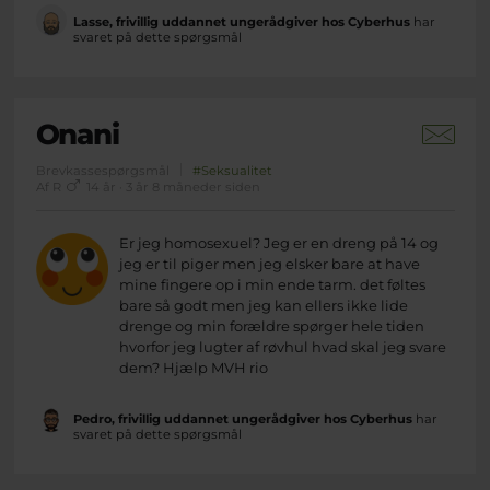
Lasse, frivillig uddannet ungerådgiver hos Cyberhus
har
svaret på dette spørgsmål
Onani
Brevkassespørgsmål
#Seksualitet
Af R
14 år · 3 år 8 måneder siden
Er jeg homosexuel? Jeg er en dreng på 14 og
jeg er til piger men jeg elsker bare at have
mine fingere op i min ende tarm. det føltes
bare så godt men jeg kan ellers ikke lide
drenge og min forældre spørger hele tiden
hvorfor jeg lugter af røvhul hvad skal jeg svare
dem? Hjælp MVH rio
Pedro, frivillig uddannet ungerådgiver hos Cyberhus
har
svaret på dette spørgsmål