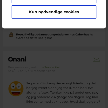
denne hemmelighed i 8 år det startede da jeg
var fire i børnehaven var der et sted i
børnehaven hvor små børn fik skiftet sin ble.
Kun nødvendige cookies
jeg gik derind da der ikke var nogen og tog en
ble jeg tog den på og følte det var godt efter
som årene gik Gik jeg ud af...
Rose, frivillig uddannet ungerådgiver hos Cyberhus
har
svaret på dette spørgsmål
Onani
Brevkassespørgsmål
#Seksualitet
Af
14 år · 4 år 8 måneder siden
Jeg er en 14 dreng der er sygt liderlig, og det
har jeg været siden jeg var 11. Men har DSV
aldrig haft sex. Tænker ikke på andet end sex,
og jeg onanere 2-4 gange om dagen. Jeg kan
ikke vente med at kneppe , hvad skal jeg gøre?