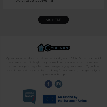
svaret på dette spørgsmål
VIS MERE
Cyberhus er et klubhus på nettet for dig op til 25 år. Du kan skrive til
en voksen og få rådgivning i vores brevkasser og chat, dele dine
tanker i ung-til-ung eller bare hænge ud, og læse med. I Cyberhus
kan du være dig selv, og har du brug for en voksen, vil vi gerne lytte
og prøve at hjælpe