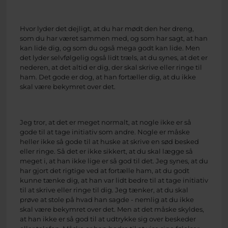
Hvor lyder det dejligt, at du har mødt den her dreng,
som du har været sammen med, og som har sagt, at han
kan lide dig, og som du også mega godt kan lide. Men
det lyder selvfølgelig også lidt træls, at du synes, at det er
nederen, at det altid er dig, der skal skrive eller ringe til
ham. Det gode er dog, at han fortæller dig, at du ikke
skal være bekymret over det.
Jeg tror, at det er meget normalt, at nogle ikke er så
gode til at tage initiativ som andre. Nogle er måske
heller ikke så gode til at huske at skrive en sød besked
eller ringe. Så det er ikke sikkert, at du skal lægge så
meget i, at han ikke lige er så god til det. Jeg synes, at du
har gjort det rigtige ved at fortælle ham, at du godt
kunne tænke dig, at han var lidt bedre til at tage initiativ
til at skrive eller ringe til dig. Jeg tænker, at du skal
prøve at stole på hvad han sagde - nemlig at du ikke
skal være bekymret over det. Men at det måske skyldes,
at han ikke er så god til at udtrykke sig over beskeder