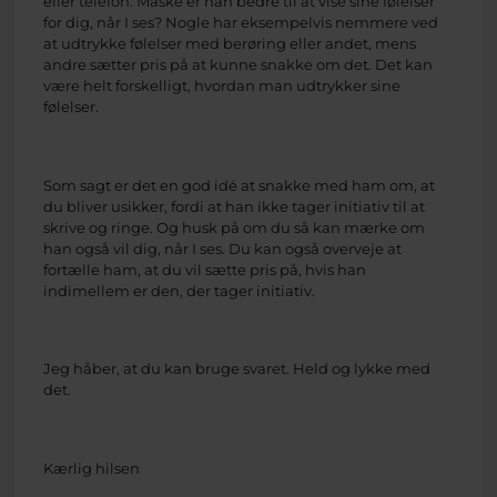
eller telefon. Måske er han bedre til at vise sine følelser
for dig, når I ses? Nogle har eksempelvis nemmere ved
at udtrykke følelser med berøring eller andet, mens
andre sætter pris på at kunne snakke om det. Det kan
være helt forskelligt, hvordan man udtrykker sine
følelser.
Som sagt er det en god idé at snakke med ham om, at
du bliver usikker, fordi at han ikke tager initiativ til at
skrive og ringe. Og husk på om du så kan mærke om
han også vil dig, når I ses. Du kan også overveje at
fortælle ham, at du vil sætte pris på, hvis han
indimellem er den, der tager initiativ.
Jeg håber, at du kan bruge svaret. Held og lykke med
det.
Kærlig hilsen