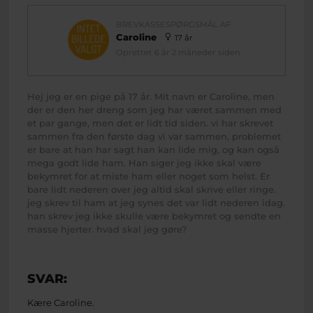
BREVKASSESPØRGSMÅL AF
Caroline
17 år
Oprettet 6 år 2 måneder siden
Hej jeg er en pige på 17 år. Mit navn er Caroline, men
der er den her dreng som jeg har været sammen med
et par gange, men det er lidt tid siden. vi har skrevet
sammen fra den første dag vi var sammen, problemet
er bare at han har sagt han kan lide mig, og kan også
mega godt lide ham. Han siger jeg ikke skal være
bekymret for at miste ham eller noget som helst. Er
bare lidt nederen over jeg altid skal skrive eller ringe.
jeg skrev til ham at jeg synes det var lidt nederen idag.
han skrev jeg ikke skulle være bekymret og sendte en
masse hjerter. hvad skal jeg gøre?
SVAR:
Kære Caroline.