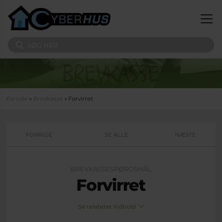
Gå til hovedindhold
Søg på sitet
Du er her
Forside
»
Brevkasse
» Forvirret
FORRIGE
SE ALLE
NÆSTE
BREVKASSESPØRGSMÅL
Forvirret
Se relateret indhold