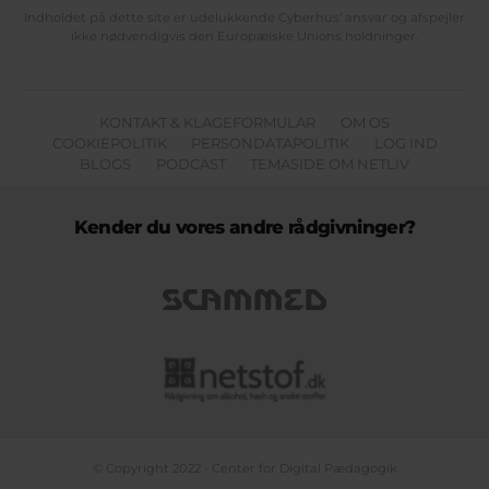
Indholdet på dette site er udelukkende Cyberhus' ansvar og afspejler
ikke nødvendigvis den Europæiske Unions holdninger.
KONTAKT & KLAGEFORMULAR
OM OS
COOKIEPOLITIK
PERSONDATAPOLITIK
LOG IND
BLOGS
PODCAST
TEMASIDE OM NETLIV
Kender du vores andre rådgivninger?
© Copyright 2022 - Center for Digital Pædagogik