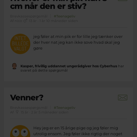
cm når den er stiv?
Brevkassespørgsmål
#Teenageliv
Af nico
13 år · 1 år 10 måneder siden
jeg føler at min pik er for lille jeg tænker over
der hver nat jeg kan ikke sove hvad skal jeg
gøre
Kasper, frivillig uddannet ungerådgiver hos Cyberhus
har
svaret på dette spørgsmål
Venner?
Brevkassespørgsmål
#Teenageliv
Af
15 år · 2 år 5 måneder siden
Hey jeg er en 15 årige pige og jeg føler mig
utrolig ensom. Jeg føler ikke rigtig der noget