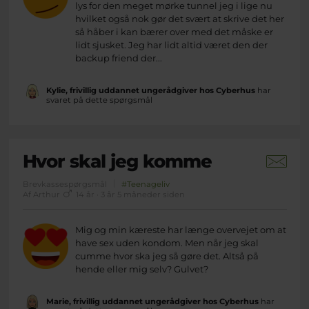
lys for den meget mørke tunnel jeg i lige nu
hvilket også nok gør det svært at skrive det her
så håber i kan bærer over med det måske er
lidt sjusket. Jeg har lidt altid været den der
backup friend der...
Kylie, frivillig uddannet ungerådgiver hos Cyberhus
har
svaret på dette spørgsmål
Hvor skal jeg komme
Brevkassespørgsmål
#Teenageliv
Af Arthur
14 år · 3 år 5 måneder siden
Mig og min kæreste har længe overvejet om at
have sex uden kondom. Men når jeg skal
cumme hvor ska jeg så gøre det. Altså på
hende eller mig selv? Gulvet?
Marie, frivillig uddannet ungerådgiver hos Cyberhus
har