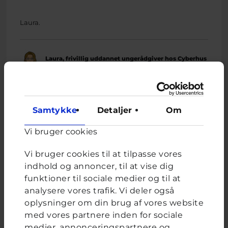
Laura.
Laura, frivillig uddannet ungerådgiver hos Cyberhus
har svaret på dette spørgsmål
Samtykke
Detaljer
Om
Vi bruger cookies
Vi bruger cookies til at tilpasse vores
Relateret indhold
indhold og annoncer, til at vise dig
funktioner til sociale medier og til at
analysere vores trafik. Vi deler også
Om brevkassen
oplysninger om din brug af vores website
Brevkassen holder sommerferie, så det er ikke muligt at
med vores partnere inden for sociale
oprette et nyt spørgsmål.
medier, annonceringspartnere og