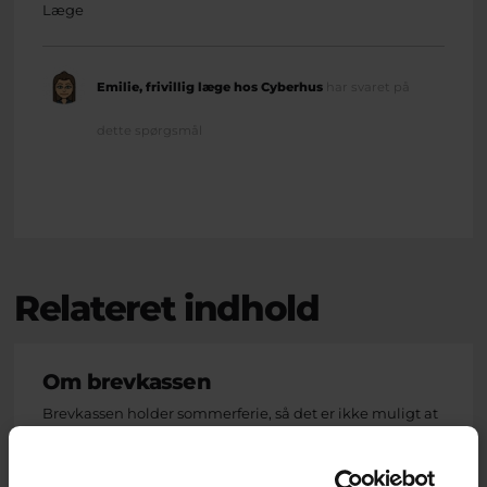
Læge
Emilie, frivillig læge hos Cyberhus
har svaret på
dette spørgsmål
Relateret indhold
Om brevkassen
Brevkassen holder sommerferie, så det er ikke muligt at
oprette et nyt spørgsmål.
Du kan stadig læse tidligere spørgsmål og svar.