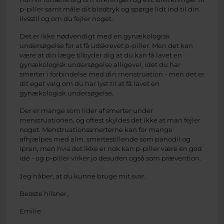
p-piller samt måle dit blodtryk og spørge lidt ind til din
livsstil og om du fejler noget.
Det er ikke nødvendigt med en gynækologisk
undersøgelse for at få udskrevet p-piller. Men det kan
være at din læge tilbyder dig at du kan få lavet en
gynækologisk undersøgelse alligevel, idet du har
smerter i forbindelse med din menstruation - men det er
dit eget valg om du har lyst til at få lavet en
gynækologisk undersøgelse.
Der er mange som lider af smerter under
menstruationen, og oftest skyldes det ikke at man fejler
noget. Menstruationssmerterne kan for mange
afhjælpes med alm. smertestillende som panodil og
ipren, men hvis det ikke er nok kan p-piller være en god
idé - og p-piller virker jo desuden også som prævention.
Jeg håber, at du kunne bruge mit svar.
Bedste hilsner,
Emilie