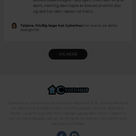
dem, nemlig den højre er blevet enormt stor
og det har den været i et halvt...
Tatjana, frivillig læge hos Cyberhus
har svaret på dette
spørgsmål
VIS MERE
Cyberhus er et klubhus på nettet for dig op til 25 år. Du kan skrive til
en voksen og få rådgivning i vores brevkasser og chat, dele dine
tanker i ung-til-ung eller bare hænge ud, og læse med. I Cyberhus
kan du være dig selv, og har du brug for en voksen, vil vi gerne lytte
og prøve at hjælpe