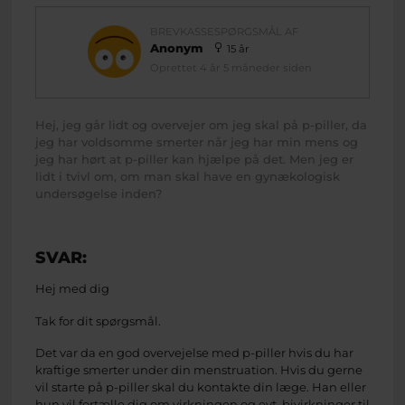
BREVKASSESPØRGSMÅL AF
Anonym
15 år
Oprettet 4 år 5 måneder siden
Hej, jeg går lidt og overvejer om jeg skal på p-piller, da
jeg har voldsomme smerter når jeg har min mens og
jeg har hørt at p-piller kan hjælpe på det. Men jeg er
lidt i tvivl om, om man skal have en gynækologisk
undersøgelse inden?
SVAR:
Hej med dig
Tak for dit spørgsmål.
Det var da en god overvejelse med p-piller hvis du har
kraftige smerter under din menstruation. Hvis du gerne
vil starte på p-piller skal du kontakte din læge. Han eller
hun vil fortælle dig om virkningen og evt. bivirkninger til