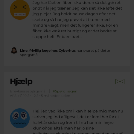
Jeg har fået en fiber i skulderen så det gør ret
ondt når jeg træner. Jeg kan slet ikke løfte det
jeg plejer. Jeg holdt pause dagen efter det
skete og så har jeg prøvet at træne med
mindre vægt, men det fungerer ikke. For en
fiber ikke væk ret hurtigt og er det bedre at
stoppe helt. Er bare træt...
Line, frivillig læge hos Cyberhus
har svaret på dette
spørgsmål
Hjælp
Brevkassespørgsmål
#Spørg lægen
Af S
19 år · 2 år 5 måneder siden
Hej, jeg ved ikke om i kan hjælpe mig men nu
skriver jeg ind afligevel, det er fordi her for et
halvt år siden og frem til nu har min højre
klunk/nos, altså man har jo sine
boller/nosser/kugler i pungen, men den ene af