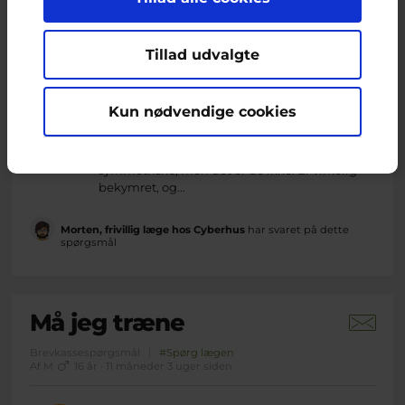
Af Anonym
17 år · 6 år 5 måneder siden
Marketing
Hej.
Tillad udvalgte
Jeg har mærket nogle knuder i mine bryster.
De har været der i snart 2,5 år, og mærkede
Kun nødvendige cookies
dem, da jeg var 15 år gammel. Føler ikke jeg
kan rykke på dem, de er der bare. Prøver hele
tiden at fortælle mig selv, at mine bryst er
symmetriske, men det er de ikke. Er virkelig
bekymret, og...
Morten, frivillig læge hos Cyberhus
har svaret på dette
spørgsmål
Må jeg træne
Brevkassespørgsmål
#Spørg lægen
Af M
16 år · 11 måneder 3 uger siden