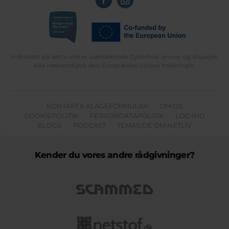
Indholdet på dette site er udelukkende Cyberhus' ansvar og afspejler
ikke nødvendigvis den Europæiske Unions holdninger.
KONTAKT & KLAGEFORMULAR
OM OS
COOKIEPOLITIK
PERSONDATAPOLITIK
LOG IND
BLOGS
PODCAST
TEMASIDE OM NETLIV
Kender du vores andre rådgivninger?