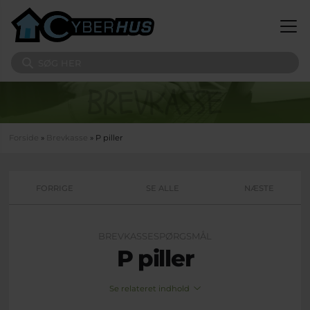
Gå til hovedindhold
Søg på sitet
Du er her
Forside
»
Brevkasse
» P piller
FORRIGE
SE ALLE
NÆSTE
BREVKASSESPØRGSMÅL
P piller
Se relateret indhold