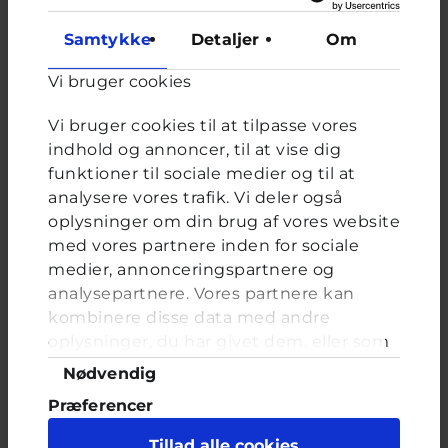
Samtykke
Detaljer
Om
Afstemning
Vi bruger cookies
Har du oplevet grænseoverskridende indhold online?
Vi bruger cookies til at tilpasse vores
Valgmuligheder
Ja, ofte
indhold og annoncer, til at vise dig
Ja, flere gange
funktioner til sociale medier og til at
analysere vores trafik. Vi deler også
Ja, en enkelt gang
oplysninger om din brug af vores website
Nej, aldrig
med vores partnere inden for sociale
medier, annonceringspartnere og
analysepartnere. Vores partnere kan
kombinere disse data med andre
FORRIGE
NÆSTE
oplysninger, du har givet dem, eller som
de har indsamlet fra din brug af deres
Samtykkevalg
Nødvendig
tjenester. Du samtykker til vores cookies,
knude i bryset?...
Præferencer
hvis du fortsætter med at anvende vores
hjemmeside.
Statistik
Brevkassespørgsmål
#Spørg lægen
Tillad alle cookies