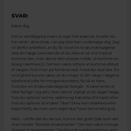
SVAR:
Kære dig,
Det er selvfølgelig svært at sige helt præcist, hvorfor du
har ondt i dine knæ, når jeg ikke kan undersøge dig. Jeg
vil derfor anbefale, at du får lavet en knæundersøgelse
ved din læge (velvidende at du ikke er så vild med at
komme der, men det er den eneste måde, at komme en
årsag nærmere:)). Det kan være lettere at komme afsted
til lægen, hvis man på forhånd ved, hvad der skal ske. En
mulighed kunne være, at du ringer til din læge i lægens
telefontid (ofte fra morgenstunden), for så at høre,
hvordan en knæundersøgelse foregår. Knæsmerter er
ikke farlige i sig selv, men det er vigtigt at du søger læge,
hvis du oplever varme, rødme og hævelse af knæet eller
hvis du oplever at knæet "låser"(ikke kan strækkes eller
bøjes helt), da man som regel skal have behandling så.
Men... Ud fra det du skriver, kunne det godt lyde som det
man kalder "forreste knæsmerter". Der kan være mange
årsager til knæsmerter. Deriblandt overbelastning, som