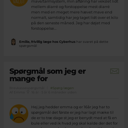
mave/tarmsystem, min afføring har vekslet lidt
mellem diarré og forstoppelse mest diarré
men med en meget mere hævet mave end
normalt, samtidig har jeg taget lidt over et kilo
på den seneste måned. Jeg har døjet med
forstoppelse...
Emilie, frivillig læge hos Cyberhus
har svaret på dette
spørgsmål
Spørgmål som jeg er
mange for
Brevkassespørgsmål
#Spørg lægen
Af Emma
16 år · 5 år 6 måneder siden
Hej jeg hedder emma og er 16år jeg har to
spørgsmål det første er jeg har lagt mæke til
de er to træ dage st jeg er benydt med at få en
bule eller ved ik hvad jeg skal kalde der det for