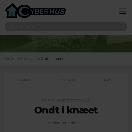
Gå til hovedindhold
Søg på sitet
Du er her
Forside
»
Brevkasse
» Ondt i knæet
FORRIGE
SE ALLE
NÆSTE
BREVKASSESPØRGSMÅL
Ondt i knæet
Se relateret indhold