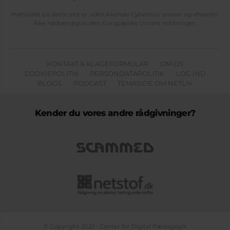
Indholdet på dette site er udelukkende Cyberhus' ansvar og afspejler
ikke nødvendigvis den Europæiske Unions holdninger.
KONTAKT & KLAGEFORMULAR
OM OS
COOKIEPOLITIK
PERSONDATAPOLITIK
LOG IND
BLOGS
PODCAST
TEMASIDE OM NETLIV
Kender du vores andre rådgivninger?
© Copyright 2022 - Center for Digital Pædagogik