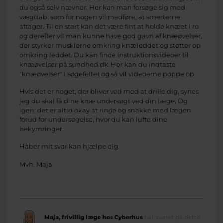
du også selv nævner. Her kan man forsøge sig med
vægttab, som for nogen vil medføre, at smerterne
aftager. Til en start kan det være fint at holde knæet i ro
og derefter vil man kunne have god gavn af knæøvelser,
der styrker musklerne omkring knæleddet og støtter op
omkring leddet. Du kan finde instruktionsvideoer til
knæøvelser på sundhed.dk. Her kan du indtaste
"knæøvelser" i søgefeltet og så vil videoerne poppe op.
Hvis det er noget, der bliver ved med at drille dig, synes
jeg du skal få dine knæ undersøgt ved din læge. Og
igen: det er altid okay at ringe og snakke med lægen
forud for undersøgelse, hvor du kan lufte dine
bekymringer.
Håber mit svar kan hjælpe dig.
Mvh. Maja
Maja, frivillig læge hos Cyberhus
har svaret på dette