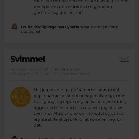
man kan mærke den men kan kan ikke se den
det ligesom den er inden i mig hud og
gemmer sig den er i mit...
Louise, frivillig læge hos Cyberhus
har svaret på dette
spørgsmål
Svimmel
Brevkassespørgsmål
#Spørg lægen
Af Pige på 14
14 år · 5 år 4 måneder siden
Hej jeg er en pige på 14 med et spørgsmål.
jeg er bange for at det er noget alvorligt, men
hver gang jeg rejser mig op fra at have siddet,
ligget ned eller andet, så oplever jeg at blive
svimmel. Altså en snoren i hovedet og så skal
jeg stå stille et øjeblik for at komme mig. Er
det...