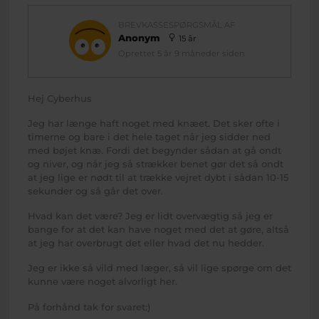
BREVKASSESPØRGSMÅL AF
Anonym
15 år
Oprettet 5 år 9 måneder siden
Hej Cyberhus
Jeg har længe haft noget med knæet. Det sker ofte i
timerne og bare i det hele taget når jeg sidder ned
med bøjet knæ. Fordi det begynder sådan at gå ondt
og niver, og når jeg så strækker benet gør det så ondt
at jeg lige er nødt til at trække vejret dybt i sådan 10-15
sekunder og så går det over.
Hvad kan det være? Jeg er lidt overvægtig så jeg er
bange for at det kan have noget med det at gøre, altså
at jeg har overbrugt det eller hvad det nu hedder.
Jeg er ikke så vild med læger, så vil lige spørge om det
kunne være noget alvorligt her.
På forhånd tak for svaret:)