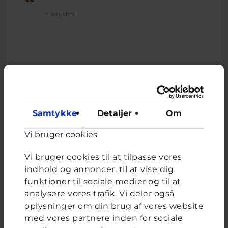
spørgsmål
Relateret indhold
Samtykke
Detaljer
Om
Om brevkassen
Vi bruger cookies
Brevkassen holder sommerferie, så det er ikke muligt at
oprette et nyt spørgsmål.
Vi bruger cookies til at tilpasse vores
indhold og annoncer, til at vise dig
Du kan stadig læse tidligere spørgsmål og svar.
funktioner til sociale medier og til at
analysere vores trafik. Vi deler også
oplysninger om din brug af vores website
med vores partnere inden for sociale
Afstemning