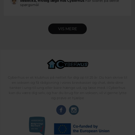
Rebecka, frivillig læge hos Cyberhus
har svaret på dette
spørgsmål
VIS MERE
Cyberhus er et klubhus på nettet for dig op til 25 år. Du kan skrive til
en voksen og få rådgivning i vores brevkasser og chat, dele dine
tanker i ung-til-ung eller bare hænge ud, og læse med. I Cyberhus
kan du være dig selv, og har du brug for en voksen, vil vi gerne lytte
og prøve at hjælpe