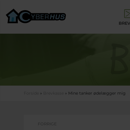
Gå til hovedindhold
BREV
Du er her
Forside
»
Brevkasse
» Mine tanker ødelægger mig
FORRIGE