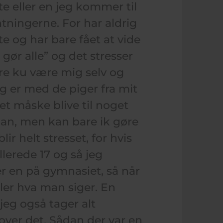
 eller en jeg kommer til
tningerne. For har aldrig
e og har bare fået at vide
 gør alle” og det stresser
re ku være mig selv og
 er med de piger fra mit
et måske blive til noget
dan, men kan bare ik gøre
ir helt stresset, for hvis
llerede 17 og så jeg
er en på gymnasiet, så når
ler hva man siger. En
eg også tager alt
over det. Sådan der var en