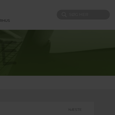
Søg på sitet
ERHUS
NÆSTE