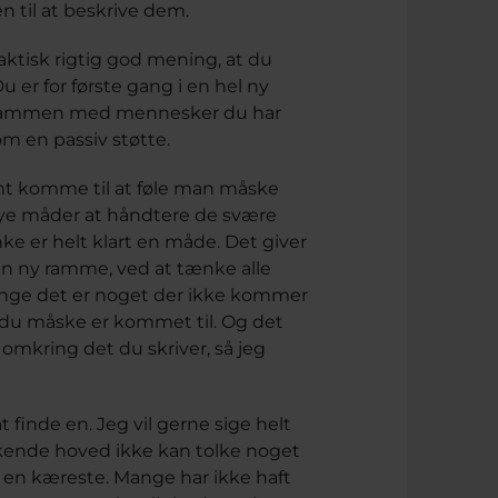
n til at beskrive dem.
aktisk rigtig god mening, at du
 er for første gang i en hel ny
un sammen med mennesker du har
som en passiv støtte.
mt komme til at føle man måske
l nye måder at håndtere de svære
e er helt klart en måde. Det giver
 en ny ramme, ved at tænke alle
ænge det er noget der ikke kommer
 at du måske er kommet til. Og det
 omkring det du skriver, så jeg
finde en. Jeg vil gerne sige helt
nkende hoved ikke kan tolke noget
e en kæreste. Mange har ikke haft