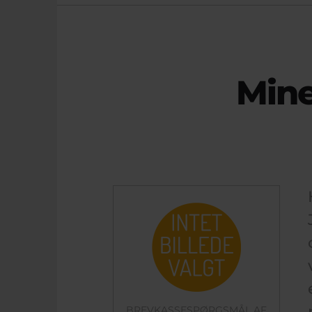
Mine
BREVKASSESPØRGSMÅL AF