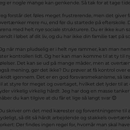
jeg er nogle mange kan genkende. Så tak for at tage tide
Jeg forstår det føles meget frustrerende, men det giver f
overtænker mere nu, end før du startede på efterskole. Du
arena med helt nye sociale strukturere. Du er ikke k
kendt i løbet af dit liv, og du har ikke din familie tæt på 
Og når man pludselig er i helt nye rammer, kan man ne
ister kontrollen lidt. Og her kan man komme til at ty ti
følelser. Det kan se ud på mange måder, men at overtænk
også mening, gør det ikke? Du prøver at få kontrol over
skridt igennem. Det er en god forsvarsmekanisme, så l
til at styre for meget og overtaget, hvilket det lyder til
lyder virkelig virkelig hårdt. Jeg har dog en masse tanker
håber du kan tilgive at du får et lige så langt svar 😊
Du skriver om det med kærester og forventningerne til at 
tydeligt, så dit så hårdt arbejdende og stakkels overtæ
forkert: Der findes ingen regel for, hvornår man skal hav