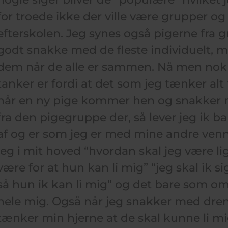
for troede ikke der ville være grupper o
efterskolen. Jeg synes også pigerne fra 
godt snakke med de fleste individuelt, men
dem når de alle er sammen. Nå men nok
tanker er fordi at det som jeg tænker alt 
når en ny pige kommer hen og snakker m
fra den pigegruppe der, så lever jeg ik ba
af og er som jeg er med mine andre venn
jeg i mit hoved “hvordan skal jeg være li
være for at hun kan li mig” “jeg skal ik s
så hun ik kan li mig” og det bare som o
hele mig. Også når jeg snakker med dren
tænker min hjerne at de skal kunne li m