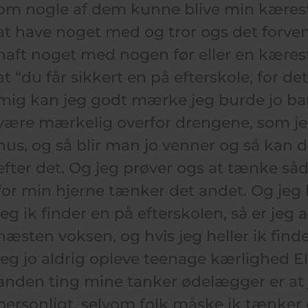
om nogle af dem kunne blive min kæreste
at have noget med og tror ogs det forven
haft noget med nogen før eller en kærest
at “du får sikkert en på efterskole, for det
mig kan jeg godt mærke jeg burde jo ba
være mærkelig overfor drengene, som jeg
hus, og så blir man jo venner og så kan d
efter det. Og jeg prøver ogs at tænke så
for min hjerne tænker det andet. Og jeg bl
jeg ik finder en på efterskolen, så er jeg a
næsten voksen, og hvis jeg heller ik find
jeg jo aldrig opleve teenage kærlighed El
anden ting mine tanker ødelægger er at j
personligt, selvom folk måske ik tænker 