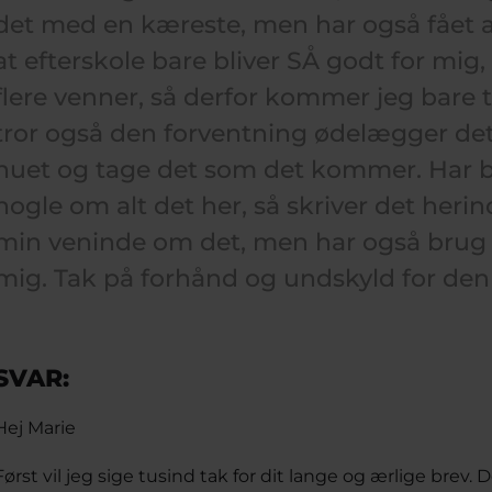
det med en kæreste, men har også fået at 
at efterskole bare bliver SÅ godt for mig, 
flere venner, så derfor kommer jeg bare ti
tror også den forventning ødelægger det l
nuet og tage det som det kommer. Har b
nogle om alt det her, så skriver det her
min veninde om det, men har også brug 
mig. Tak på forhånd og undskyld for de
SVAR:
Hej Marie
Først vil jeg sige tusind tak for dit lange og ærlige brev. De