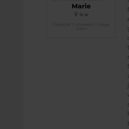
Marie
16 år
Oprettet 11 måneder 6 dage
siden