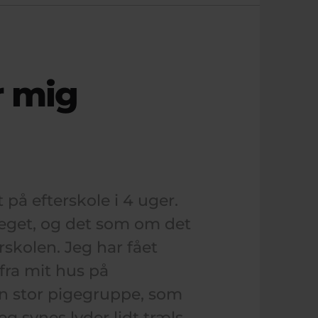
r mig
 på efterskole i 4 uger.
meget, og det som om det
skolen. Jeg har fået
ra mit hus på
en stor pigegruppe, som
eg synes lyder lidt træls