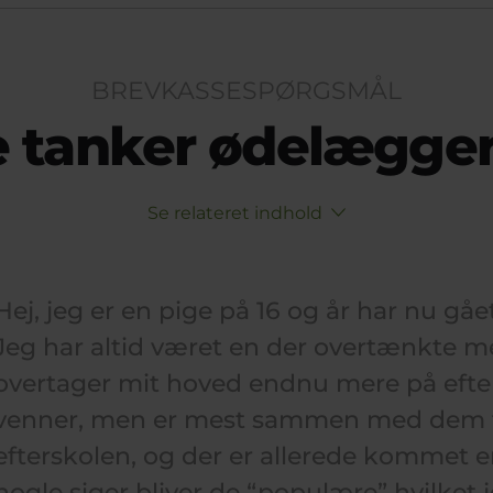
BREVKASSESPØRGSMÅL
 tanker ødelægge
Se relateret indhold
Hej, jeg er en pige på 16 og år har nu gået
Jeg har altid været en der overtænkte 
overtager mit hoved endnu mere på efter
venner, men er mest sammen med dem f
efterskolen, og der er allerede kommet 
nogle siger bliver de “populære” hvilket j