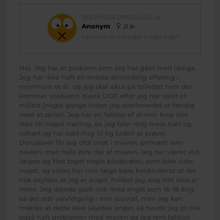
BREVKASSESPØRGSMÅL AF
Anonym
21 år
Oprettet 10 måneder 2 uger siden
Hej. Jeg har et problem som jeg har gået med længe.
Jeg har ikke haft en eneste almindelig afføring i
minimum et år, og jeg skal akut på toilettet hvor der
kommer voldsomt diarré LIGE efter jeg har spist et
måltid (nogle gange inden jeg overhovedet er færdig
med at spise). Jeg har en følelse af at min krop slet
ikke får noget næring, da jeg føler mig mere træt og
udkørt og har tabt mig 10 kg (uden at prøve).
Derudover får jeg ofte ondt i maven, primært over
navlen, men hele øvre del af maven. Jeg har været ved
lægen og fået taget nogle blodprøver, som ikke viste
noget, og siden har min læge bare konkluderet at det
nok skyldes at jeg er angst, hvilket jeg dog slet ikke er
mere. Jeg døjede godt nok med angst som 16-18 årig,
så det står selvfølgelig i min journal, men jeg kan
mærke at dette ikke skyldes angst, så havde jeg jo nok
også haft problemer med maven da jeg rent faktisk