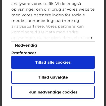
analysere vores trafik. Vi deler også
Om brevkassen
oplysninger om din brug af vores website
Brevkassen holder sommerferie, så det er ikke muligt at
med vores partnere inden for sociale
oprette et nyt spørgsmål.
medier, annonceringspartnere og
Du kan stadig læse tidligere spørgsmål og svar.
analysepartnere. Vores partnere kan
kombinere disse data med andre
oplysninger, du har givet dem, eller som
de har indsamlet fra din brug af deres
Samtykkevalg
Nødvendig
Afstemning
tjenester. Du samtykker til vores cookies,
Præferencer
Bliver du nogen gange jaloux?
hvis du fortsætter med at anvende vores
hjemmeside.
Statistik
Tillad alle cookies
Valgmuligheder
Ja
Marketing
Nej
Ved jeg ikke rigtigt
Tillad udvalgte
Kun nødvendige cookies
FORRIGE
NÆSTE