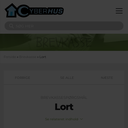
Gå til hovedindhold
Søg på sitet
Du er her
Forside
»
Brevkasse
» Lort
FORRIGE
SE ALLE
NÆSTE
BREVKASSESPØRGSMÅL
Lort
Se relateret indhold