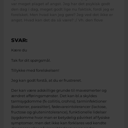
var meget plaget af angst. Jeg har det psykisk godt
den dag i dag, meget godt lige nu faktisk, fordi jeg er
forelsket. Men hvad kan jeg gøre? Jeg ved det ikke er
angst. Hvad kan det da så være? :/ Vh. den flove
SVAR:
Kære du
Tak for dit spørgsmål.
Tillykke med forelskelsen!
Jeg kan godt forstå, at du er frustreret.
Der kan være adskillige grunde til mavesmerter og
ændret afføringsmønster. Det kan bl.a skyldes
tarmsygdomme (fx collitis, crohns), tarminfektioner
(bakterier, parasitter), fødevareintolerancer (lactose,
fructose og glutenintolerance), funktionelle lidelser
(sygdomme hvor man er betydelig påvirket af fysiske
symptomer, men det ikke kan forklares ved kendte