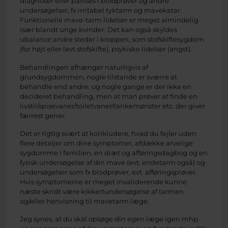
diagnoser eller påvises i blodprøver og andre
undersøgelser, fx irritabel tyktarm og mavekatar.
Funktionelle mave-tarm lidelser er meget almindelig
især blandt unge kvinder. Det kan også skyldes
ubalance andre steder i kroppen, som stofskiftesygdom
(for højt eller lavt stofskifte), psykiske lidelser (angst).
Behandlingen afhænger naturligvis af
grundsygdommen, nogle tilstande er sværre at
behandle end andre, og nogle gange er der ikke en
decideret behandling, men at man prøver at finde en
livstil/spisevaner/toiletvaner/tankemønster etc. der giver
færrest gener.
Det er rigtig svært at konkludere, hvad du fejler uden
flere detaljer om dine symptomer, afdække arvelige
sygdomme i familien, en diæt og afføringsdagbog og en
fysisk undersøgelse af din mave (evt. endetarm også) og
undersøgelser som fx blodprøver, evt. afføringsprøver.
Hvis symptomerne er meget invaliderende kunne
næste skridt være kikkertundersøgelse af tarmen
og/eller henvisning til mavetarm læge.
Jeg synes, at du skal opsøge din egen læge igen mhp.