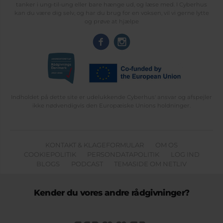
tanker i ung-til-ung eller bare hænge ud, og læse med. I Cyberhus
kan du være dig selv, og har du brug for en voksen, vil vi gerne lytte
og prøve at hjælpe
Indholdet på dette site er udelukkende Cyberhus' ansvar og afspejler
ikke nødvendigvis den Europæiske Unions holdninger.
KONTAKT & KLAGEFORMULAR
OM OS
COOKIEPOLITIK
PERSONDATAPOLITIK
LOG IND
BLOGS
PODCAST
TEMASIDE OM NETLIV
Kender du vores andre rådgivninger?