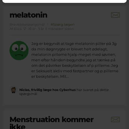
melatonin
Brevkassespørgsmål
#Spørg lægen
Af Eliza
16 år · 5 år 6 måneder siden
Jeg er begyndt at tage melatonin piller på 3g
da min døgnrygte er blevet helt ødelagt,
melatonin pillerne hjalp meget med søvnen,
men efter hånden begyndte jeg at tænke på
om det påvirker beskyttelsen af p pillerne. Jeg
er Seksuelt aktiv med fastpartner og p pillerne
er beskytelsen. Mit...
Niclas, frivillig læge hos Cyberhus
har svaret på dette
spørgsmål
Menstruation kommer
ikke