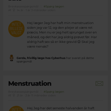
Brevkassespørgsmål
#Spørg lægen
Af
14 år · 1 år 3 måneder siden
Hej læger Jeg har haft min menstruation
siden jeg var 12, og den plejer at være ret
præcis. Men nu er jeg helt sprunget over en
måned, og det har jeg aldrig prøvet før. Har
aldrig haft sex så er ikke gravid 😉 Skal jeg
være nervøs?
Gerda, frivillig læge hos Cyberhus
har svaret på dette
spørgsmål
Menstruation
Brevkassespørgsmål
#Spørg lægen
Af
21 år · 3 år 11 måneder siden
Hej Jeg har det seneste halvanden år haft