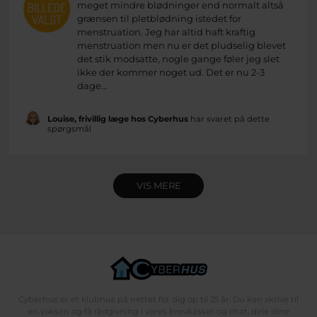
meget mindre blødninger end normalt altså
grænsen til pletblødning istedet for
menstruation. Jeg har altid haft kraftig
menstruation men nu er det pludselig blevet
det stik modsatte, nogle gange føler jeg slet
ikke der kommer noget ud. Det er nu 2-3
dage...
Louise, frivillig læge hos Cyberhus
har svaret på dette
spørgsmål
VIS MERE
Cyberhus er et klubhus på nettet for dig op til 25 år. Du kan skrive til
en voksen og få rådgivning i vores brevkasser og chat, dele dine