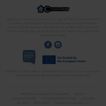
Cyberhus er et klubhus på nettet for dig op til 25 år. Du kan skrive til
en voksen og få rådgivning i vores brevkasser og chat, dele dine
tanker i ung-til-ung eller bare hænge ud, og læse med. I Cyberhus
kan du være dig selv, og har du brug for en voksen, vil vi gerne lytte
og prøve at hjælpe
Indholdet på dette site er udelukkende Cyberhus' ansvar og afspejler
ikke nødvendigvis den Europæiske Unions holdninger.
KONTAKT & KLAGEFORMULAR
OM OS
COOKIEPOLITIK
PERSONDATAPOLITIK
LOG IND
BLOGS
PODCAST
TEMASIDE OM NETLIV