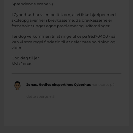
Spændende emne :-)
I Cyberhus har vi en politik om, at vi ikke hjælper med
skoleopgaver her i brevkasserne, da brevkasserne er
forbeholdt unges egne problemer og udfordringer.
I er dog velkommen til at ringe til os på 86370400 - så
kan vi som regel finde tid til at dele vores holdning og
viden.
God dag til jer
Mvh Jonas
Jonas, Netlivs ekspert hos Cyberhus
har svaret på
dette spørgsmål