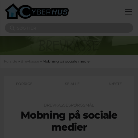
Gå til hovedindhold
Søg på sitet
Du er her
Forside
»
Brevkasse
» Mobning på sociale medier
FORRIGE
SE ALLE
NÆSTE
BREVKASSESPØRGSMÅL
Mobning på sociale
medier