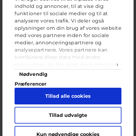
indhold og annoncer, til at vise dig
funktioner til sociale medier og til at
analysere vores trafik. Vi deler også
FORRIGE
NÆSTE
oplysninger om din brug af vores website
med vores partnere inden for sociale
medier, annonceringspartnere og
TikTok Account
analysepartnere. Vores partnere kan
kombinere disse data med andre
Brevkassespørgsmål
#Livet på nettet
Af Bob
15 år · 5 år 1 måned siden
oplysninger, du har givet dem, eller som
de har indsamlet fra din brug af deres
Samtykkevalg
Nødvendig
Min TikTok account er blevet slettet. Jeg er
tjenester. Du samtykker til vores cookies,
blevet banned fordi at jeg er blevet rapotteret.
Præferencer
hvis du fortsætter med at anvende vores
Nogen, som ved, hvad jeg skal gøre for at få
hjemmeside.
Statistik
den tilbage? (Det er vigtigt at i svare)
Tillad alle cookies
Marketing
Jonas, Netlivs ekspert hos Cyberhus
har svaret på dette
spørgsmål
Tillad udvalgte
Kun nødvendige cookies