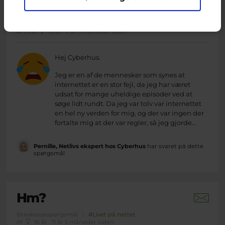
Catfishing
Brevkassespørgsmål
#Livet på nettet
Af Line
16 år · 7 år 5 måneder siden
Hej Cyberhus.
Jeg er en af de mennesker som synes at
internettet er en stor fejl, da jeg har været
udsat for mange uheldige episoder ved at
søge lidt rundt. Da jeg var tolv var internettet
en hel ny verden for mig, og der var ingen der
fortalte mig at der var regler, så jeg gjorde...
Pernille, Netlivs ekspert hos Cyberhus
har svaret på dette
spørgsmål
Hm?
Brevkassespørgsmål
#Livet på nettet
Af
16 år · 11 år 5 måneder siden