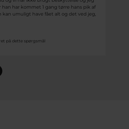
u og vi har ikke brugt beskyttelse og jeg
år han har kommet 1 gang tørre hans pik af
n kan umuligt have fået alt og det ved jeg,
ret på dette spørgsmål