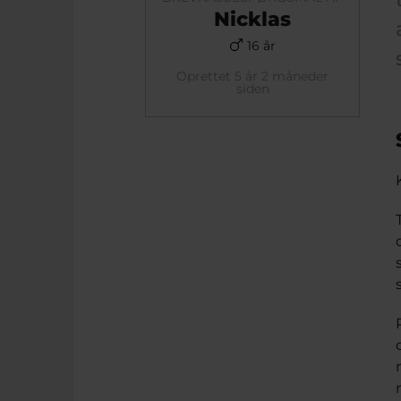
Nicklas
16 år
Oprettet 5 år 2 måneder
siden