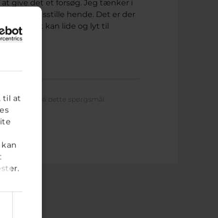
at give det et forsøg. Jeg tænker i
an tilfredsstille hende. Det er der
 hun godt kan lide og lyt til
til at
har svaret på dette spørgsmål
res
ite
 kan
t
ster.