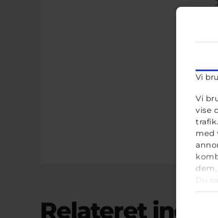
Vi br
Vi br
vise 
trafi
med v
annon
kombi
dem, 
Du sa
anve
Samt
Relateret indho