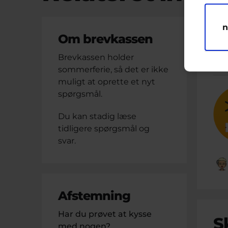
M
n
P
Om brevkassen
Brevkassen holder
Bre
sommerferie, så det er ikke
muligt at oprette et nyt
spørgsmål.
Du kan stadig læse
tidligere spørgsmål og
svar.
Afstemning
Har du prøvet at kysse
S
med nogen?