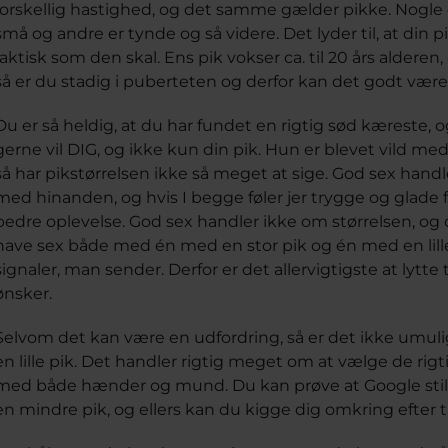
forskellig hastighed, og det samme gælder pikke. Nogle e
små og andre er tynde og så videre. Det lyder til, at din pi
faktisk som den skal. Ens pik vokser ca. til 20 års alderen
så er du stadig i puberteten og derfor kan det godt være,
Du er så heldig, at du har fundet en rigtig sød kæreste,
gerne vil DIG, og ikke kun din pik. Hun er blevet vild m
så har pikstørrelsen ikke så meget at sige. God sex han
med hinanden, og hvis I begge føler jer trygge og glade fo
bedre oplevelse. God sex handler ikke om størrelsen, og 
have sex både med én med en stor pik og én med en lille p
signaler, man sender. Derfor er det allervigtigste at lytte
ønsker.
Selvom det kan være en udfordring, så er det ikke umulig
en lille pik. Det handler rigtig meget om at vælge de rigti
med både hænder og mund. Du kan prøve at Google still
en mindre pik, og ellers kan du kigge dig omkring efter tip