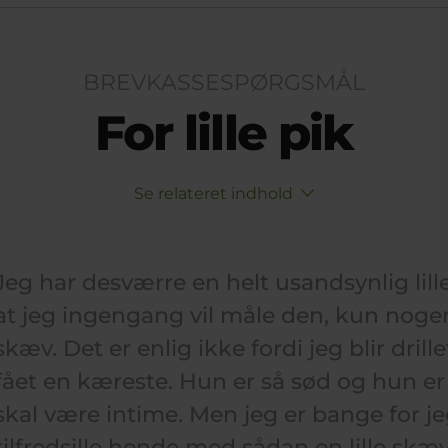
BREVKASSESPØRGSMÅL
For lille pik
Se relateret indhold
Jeg har desværre en helt usandsynlig lille 
at jeg ingengang vil måle den, kun nogen
skæv. Det er enlig ikke fordi jeg blir dri
fået en kæreste. Hun er så sød og hun er 
skal være intime. Men jeg er bange for j
tilfredsille hende med sådan en lille skæv