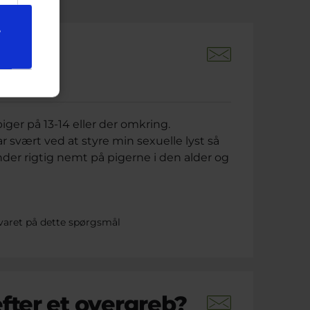
e
åneder siden
iger på 13-14 eller der omkring.
r svært ved at styre min sexuelle lyst så
nder rigtig nemt på pigerne i den alder og
varet på dette spørgsmål
fter et overgreb?