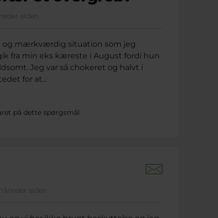
åneder siden
t og mærkværdig situation som jeg
ik fra min eks kæreste i August fordi hun
somt. Jeg var så chokeret og halvt i
det for at...
aret på dette spørgsmål
 måneder siden