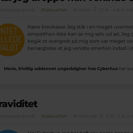
vkassespørgsmål
#Seksualitet
Af Zarah
23 år · 4 år 6 m
Kære brevkasse Jeg står i en meget uvente
simpelthen ikke kan se mig selv ud ad. Jeg g
begik et overgreb på mig som var meget vold
benægtelse at jeg vendte smerten indad i ste
Marie, frivillig uddannet ungerådgiver hos Cyberhus
har sv
raviditet
vkassespørgsmål
#Seksualitet
Af Mathilde
15 år · 3 år 5