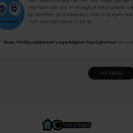
Hej Cyberhus, jeg har haft sex nogle gange n
ville høre om det er muligt at blive gravid n
og derefter så stikker den ind i mig igen. Ha
men skal der mere til for at...
Rose, frivillig uddannet ungerådgiver hos Cyberhus
har sva
VIS MERE