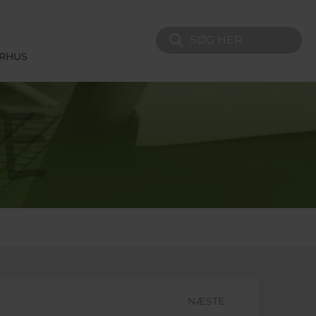
Søg på sitet
ERHUS
NÆSTE