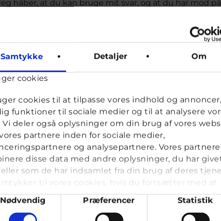
Jeg håber, at du kan bruge mit svar, og at du har mod på 
hvert fald ikke, at du skal være bekymret omkring om du k
masser af forskellige måder at gøre på. Spørg hende, hvad
hendes signaler.
Samtykke
Detaljer
Om
Kram fra Ulrikke
uger cookies
uger cookies til at tilpasse vores indhold og annoncer, 
Ulrikke, frivillig uddannet ungerådgiver hos Cyberhus
dig funktioner til sociale medier og til at analysere vo
k. Vi deler også oplysninger om din brug af vores webs
ores partnere inden for sociale medier,
ceringspartnere og analysepartnere. Vores partnere
nere disse data med andre oplysninger, du har give
eller som de har indsamlet fra din brug af deres tjene
mtykker til vores cookies, hvis du fortsætter med at
nde vores hjemmeside.
ykkevalg
Nødvendig
Præferencer
Statistik
ld