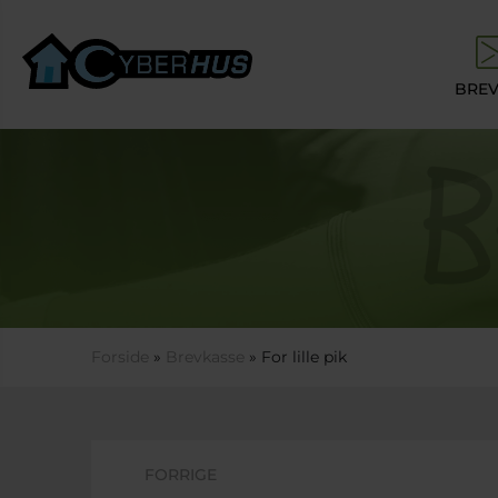
Gå til hovedindhold
BREV
Du er her
Forside
»
Brevkasse
» For lille pik
FORRIGE