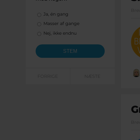
Bre
Valgmuligheder
Ja, én gang
Masser af gange
Nej, ikke endnu
FORRIGE
NÆSTE
G
Bre