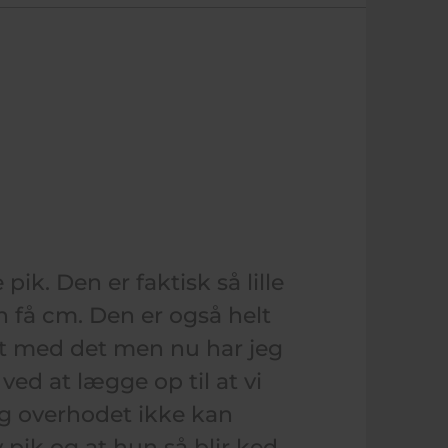
pik. Den er faktisk så lille
 få cm. Den er også helt
llet med det men nu har jeg
ved at lægge op til at vi
eg overhodet ikke kan
 pik og at hun så blir ked