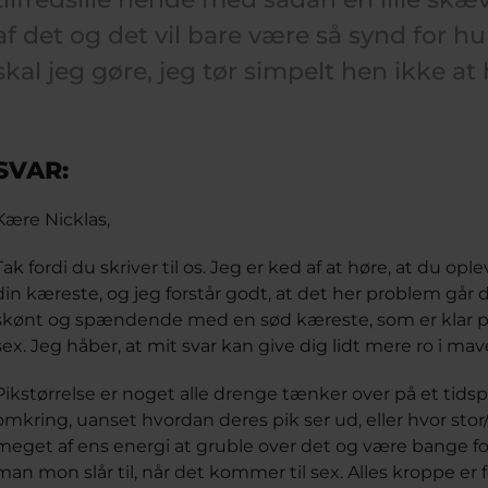
af det og det vil bare være så synd for h
skal jeg gøre, jeg tør simpelt hen ikke at
SVAR:
Kære Nicklas,
Tak fordi du skriver til os. Jeg er ked af at høre, at du op
din kæreste, og jeg forstår godt, at det her problem går d
skønt og spændende med en sød kæreste, som er klar på
sex. Jeg håber, at mit svar kan give dig lidt mere ro i ma
Pikstørrelse er noget alle drenge tænker over på et tidspu
omkring, uanset hvordan deres pik ser ud, eller hvor stor/l
meget af ens energi at gruble over det og være bange f
man mon slår til, når det kommer til sex. Alles kroppe er 