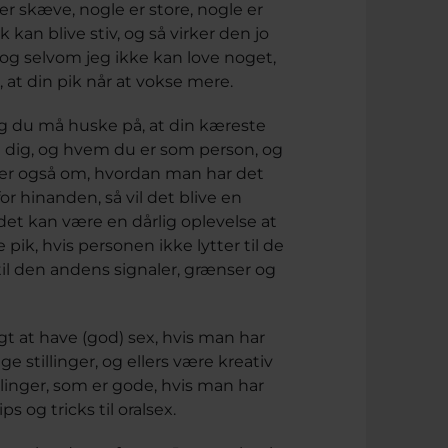
r skæve, nogle er store, nogle er
k kan blive stiv, og så virker den jo
, og selvom jeg ikke kan love noget,
 at din pik når at vokse mere.
 og du må huske på, at din kæreste
ed dig, og hvem du er som person, og
dler også om, hvordan man har det
r hinanden, så vil det blive en
det kan være en dårlig oplevelse at
ik, hvis personen ikke lytter til de
 til den andens signaler, grænser og
t at have (god) sex, hvis man har
ge stillinger, og ellers være kreativ
inger, som er gode, hvis man har
s og tricks til oralsex.