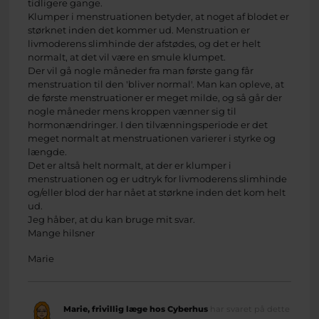
tidligere gange.
Klumper i menstruationen betyder, at noget af blodet er
størknet inden det kommer ud. Menstruation er
livmoderens slimhinde der afstødes, og det er helt
normalt, at det vil være en smule klumpet.
Der vil gå nogle måneder fra man første gang får
menstruation til den 'bliver normal'. Man kan opleve, at
de første menstruationer er meget milde, og så går der
nogle måneder mens kroppen vænner sig til
hormonændringer. I den tilvænningsperiode er det
meget normalt at menstruationen varierer i styrke og
længde.
Det er altså helt normalt, at der er klumper i
menstruationen og er udtryk for livmoderens slimhinde
og/eller blod der har nået at størkne inden det kom helt
ud.
Jeg håber, at du kan bruge mit svar.
Mange hilsner
Marie
Marie, frivillig læge hos Cyberhus
har svaret på dette