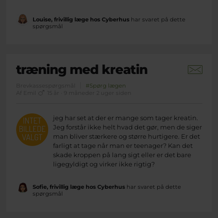
Louise, frivillig læge hos Cyberhus
har svaret på dette
spørgsmål
træning med kreatin
Brevkassespørgsmål
#Spørg lægen
Af Emil
15 år · 9 måneder 2 uger siden
jeg har set at der er mange som tager kreatin.
Jeg forstår ikke helt hvad det gør, men de siger
man bliver stærkere og større hurtigere. Er det
farligt at tage når man er teenager? Kan det
skade kroppen på lang sigt eller er det bare
ligegyldigt og virker ikke rigtig?
Sofie, frivillig læge hos Cyberhus
har svaret på dette
spørgsmål