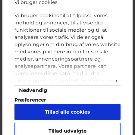
Vi bruger cookies
Er du religiøs?
Valgmuligheder
Vi bruger cookies til at tilpasse vores
Ja, jeg tror på en bestemt religion
indhold og annoncer, til at vise dig
Jeg tror ikke på noget bestemt, men er måske alligevel lidt
religiøs
funktioner til sociale medier og til at
Nej, jeg tror overhovedet ikke på noget
analysere vores trafik. Vi deler også
oplysninger om din brug af vores website
Jeg ved det ikke rigtig, er meget i tvivl
med vores partnere inden for sociale
medier, annonceringspartnere og
analysepartnere. Vores partnere kan
kombinere disse data med andre
FORRIGE
NÆSTE
oplysninger, du har givet dem, eller som
de har indsamlet fra din brug af deres
Samtykkevalg
Nødvendig
tjenester. Du samtykker til vores cookies,
Er kondomer sikkert nok
Præferencer
hvis du fortsætter med at anvende vores
hjemmeside.
Statistik
Brevkassespørgsmål
#Spørg lægen
Tillad alle cookies
Af William
15 år · 1 år 6 måneder siden
Marketing
Har læst et sted at kondomer kun er 80
Tillad udvalgte