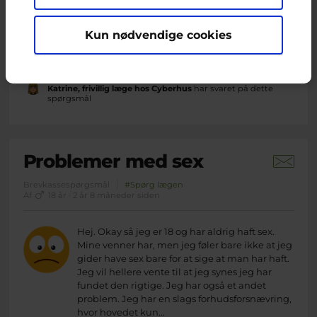
procent sikre mod at pigen bliver gravid. Så
hvis man skal være helt sikker så skal hun også
være på p-piller. Er det rigtigt for min kæreste
Kun nødvendige cookies
og mig bruger kun kondomer og nu har vi haft
sex mange gange.
Katrine, frivillig læge hos Cyberhus
har svaret på dette
spørgsmål
Problemer med sex
Brevkassespørgsmål
#Spørg lægen
Af
18 år · 2 år 8 måneder siden
Hej. Okay så jeg er 18 og har aldrig haft sex.
Mine venner har, men jeg føler bare ikke at jeg
gider have sex bare for at sige at man har haft.
Jeg vil hellere vente til at jeg synes jeg har
fundet den rigtige. Jeg har også et andet
problem. Jeg har en slags forhudsforsnævring,
hvor hovedet kun...