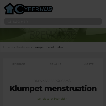
Gå til hovedindhold
Søg på sitet
Du er her
Forside
»
Brevkasse
» Klumpet menstruation
FORRIGE
SE ALLE
NÆSTE
BREVKASSESPØRGSMÅL
Klumpet menstruation
Se relateret indhold