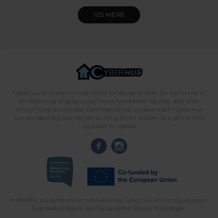
VIS MERE
Cyberhus er et klubhus på nettet for dig op til 25 år. Du kan skrive til
en voksen og få rådgivning i vores brevkasser og chat, dele dine
tanker i ung-til-ung eller bare hænge ud, og læse med. I Cyberhus
kan du være dig selv, og har du brug for en voksen, vil vi gerne lytte
og prøve at hjælpe
Indholdet på dette site er udelukkende Cyberhus' ansvar og afspejler
ikke nødvendigvis den Europæiske Unions holdninger.