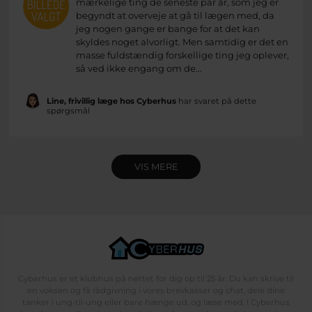
mærkelige ting de seneste par år, som jeg er
begyndt at overveje at gå til lægen med, da
jeg nogen gange er bange for at det kan
skyldes noget alvorligt. Men samtidig er det en
masse fuldstændig forskellige ting jeg oplever,
så ved ikke engang om de...
Line, frivillig læge hos Cyberhus
har svaret på dette
spørgsmål
VIS MERE
Cyberhus er et klubhus på nettet for dig op til 25 år. Du kan skrive til
en voksen og få rådgivning i vores brevkasser og chat, dele dine
tanker i ung-til-ung eller bare hænge ud, og læse med. I Cyberhus