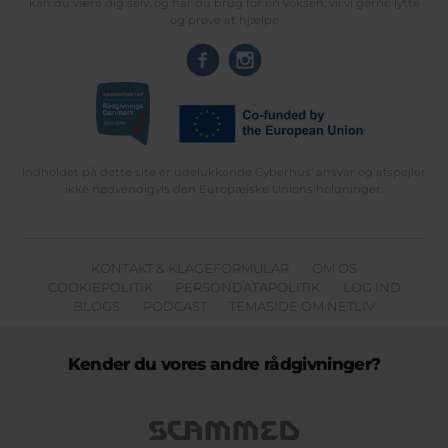
kan du være dig selv, og har du brug for en voksen, vil vi gerne lytte
og prøve at hjælpe
Indholdet på dette site er udelukkende Cyberhus' ansvar og afspejler
ikke nødvendigvis den Europæiske Unions holdninger.
KONTAKT & KLAGEFORMULAR
OM OS
COOKIEPOLITIK
PERSONDATAPOLITIK
LOG IND
BLOGS
PODCAST
TEMASIDE OM NETLIV
Kender du vores andre rådgivninger?