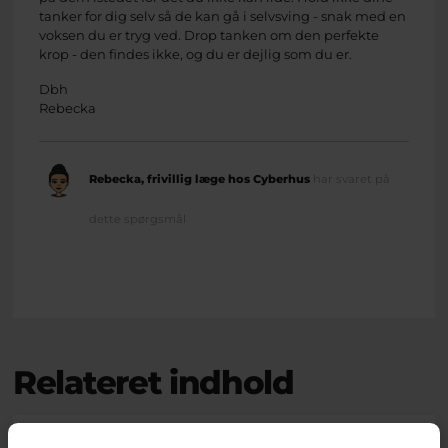
tanker for dig selv så de kan gå i selvsving - snak med en
voksen du er tryg ved. Drop tanken om den perfekte
krop - den findes ikke, og du er dejlig som du er.
Dbh
Rebecka
Rebecka, frivillig læge hos Cyberhus
har svaret på
dette spørgsmål
Relateret indhold