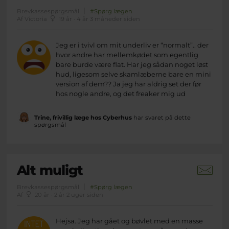
Brevkassespørgsmål
#Spørg lægen
Af Victoria
19 år · 4 år 3 måneder siden
Jeg er i tvivl om mit underliv er “normalt”.. der
hvor andre har mellemkødet som egentlig
bare burde være flat. Har jeg sådan noget løst
hud, ligesom selve skamlæberne bare en mini
version af dem?? Ja jeg har aldrig set der før
hos nogle andre, og det freaker mig ud
Trine, frivillig læge hos Cyberhus
har svaret på dette
spørgsmål
Alt muligt
Brevkassespørgsmål
#Spørg lægen
Af
20 år · 2 år 2 uger siden
Hejsa. Jeg har gået og bøvlet med en masse