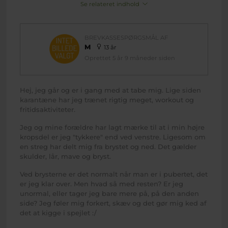
Se relateret indhold
BREVKASSESPØRGSMÅL AF
M
13 år
Oprettet 5 år 9 måneder siden
Hej, jeg går og er i gang med at tabe mig. Lige siden
karantæne har jeg trænet rigtig meget, workout og
fritidsaktiviteter.
Jeg og mine forældre har lagt mærke til at i min højre
kropsdel er jeg "tykkere" end ved venstre. Ligesom om
en streg har delt mig fra brystet og ned. Det gælder
skulder, lår, mave og bryst.
Ved brysterne er det normalt når man er i pubertet, det
er jeg klar over. Men hvad så med resten? Er jeg
unormal, eller tager jeg bare mere på, på den anden
side? Jeg føler mig forkert, skæv og det gør mig ked af
det at kigge i spejlet :/