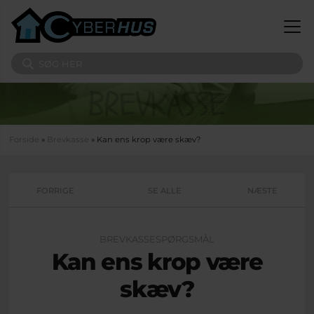
Gå til hovedindhold
Søg på sitet
Du er her
Forside
»
Brevkasse
» Kan ens krop være skæv?
FORRIGE
SE ALLE
NÆSTE
BREVKASSESPØRGSMÅL
Kan ens krop være
skæv?