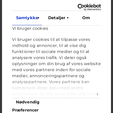
Om brevkassen
Brevkassen holder sommerferie, så det er ikke muligt at
oprette et nyt spørgsmål.
Samtykke
Detaljer
Om
Du kan stadig læse tidligere spørgsmål og svar.
Vi bruger cookies
Vi bruger cookies til at tilpasse vores
Afstemning
indhold og annoncer, til at vise dig
funktioner til sociale medier og til at
Kan du godt lide at gå i skole?
analysere vores trafik. Vi deler også
Valgmuligheder
Ja, jeg elsker det
oplysninger om din brug af vores website
Ja, for det meste
med vores partnere inden for sociale
Det svinger meget
medier, annonceringspartnere og
Nej.
analysepartnere. Vores partnere kan
kombinere disse data med andre
oplysninger, du har givet dem, eller som
de har indsamlet fra din brug af deres
Samtykkevalg
Nødvendig
tjenester. Du samtykker til vores cookies,
FORRIGE
NÆSTE
Præferencer
hvis du fortsætter med at anvende vores