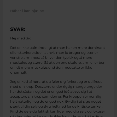
Håber i kan hjælpe
SVAR:
Hej med dig,
Det er ikke ualmindeligt at man har en mere dominant
eller stærkere side - at hvis man fx bruger og træner
venstre arm mest så bliver den typisk også mere
muskuløs og større. Så at den ene skuldre, arm eller ben
er lidt mere muskuløs end den modsatte er ikke
unormalt.
Jeg er ked af høre, at du føler dig forkert og er utilfreds
med din krop. Desværre er der rigtig mange unge der
har det sådan, og det er en god idé at øve sig i at
acceptere sin krop som den er. For kroppen er nemlig
helt naturlig - og du er god nok! Øv dig i at sige noget
pænt til dig selv og skru helt ned for de kritiske tanker.
Find de dele du faktisk kan lide med dig selv og fokuser
på dem istedet for det du ikke kan lide. Hold ikke dine