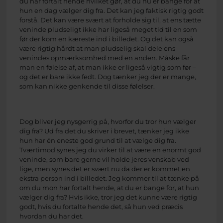
du har fortalt hende hvilket gør, at du nu er bange for at
hun en dag vælger dig fra. Det kan jeg faktisk rigtig godt
forstå. Det kan være svært at forholde sig til, at ens tætte
veninde pludseligt ikke har ligeså meget tid til en som
før der kom en kæreste ind i billedet. Og det kan også
være rigtig hårdt at man pludselig skal dele ens
venindes opmærksomhed med en anden. Måske får
man en følelse af, at man ikke er ligeså vigtig som før –
og det er bare ikke fedt. Dog tænker jeg der er mange,
som kan nikke genkende til disse følelser.
Dog bliver jeg nysgerrig på, hvorfor du tror hun vælger
dig fra? Ud fra det du skriver i brevet, tænker jeg ikke
hun har én eneste god grund til at vælge dig fra.
Tværtimod synes jeg du virker til at være en enormt god
veninde, som bare gerne vil holde jeres venskab ved
lige, men synes det er svært nu da der er kommet en
ekstra person ind i billedet. Jeg kommer til at tænke på
om du mon har fortalt hende, at du er bange for, at hun
vælger dig fra? Hvis ikke, tror jeg det kunne være rigtig
godt, hvis du fortalte hende det, så hun ved præcis
hvordan du har det.