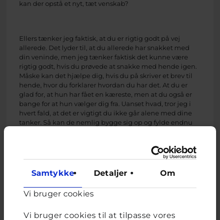
kan der opstå et nyt, tæt venskab?
Ellers tænker jeg faktisk, at du er rigtig godt på vej
allerede. Det lyder til, at du allerede har snakket med
din veninde, men jeg tænker faktisk det kunne være
rigtig godt, hvis du prøvede at snakke med hende igen.
Måske kan det hjælpe dig, hvis du på skriver et brev til
hende, hvor du forklarer hvordan du har det. At du er
glad for, at hun har fået en kæreste, men at du også er
bange for at hun vælger dig fra. Uanset hvad, tror jeg i
hvert fald, at det er vigtigt du ikke går alene med dine
tanker. Så kan de nemlig bygge sig op og fylde endnu
mere. Når man snakker med andre, får man også
mulighed for at høre hvad de tænker om de ting man
fortæller, så det kan jo være, at du har en anden ven eller
veninde som har nogle gode råd til hvad du kan gøre –
eller måske dine forældre? Du er også altid velkommen
Samtykke
Detaljer
Om
til at skrive ind til vores anonyme sms-rådgivning på 25
80 60 60.
Vi bruger cookies
Vi bruger cookies til at tilpasse vores