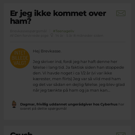
Er jeg ikke kommet over
ham?
Brevkassespørgsmål
#Teenageliv
Af Den forvirrede pige
14 år · 5 år 8 måneder siden
Hej Brevkasse.
Jeg skriver ind, fordi jeg har haft denne her
følelse i lang tid. Ja faktisk siden han stoppede
den. Vi havde noget i ca 1/2 år (vi var ikke
kærester, men flirts) Jeg var så vild med ham
og det var sådan en dejlig følelse. jeg blev glad
når jeg tænkte på ham og ja man kan...
Dagmar, frivillig uddannet ungerådgiver hos Cyberhus
har
svaret på dette spørgsmål