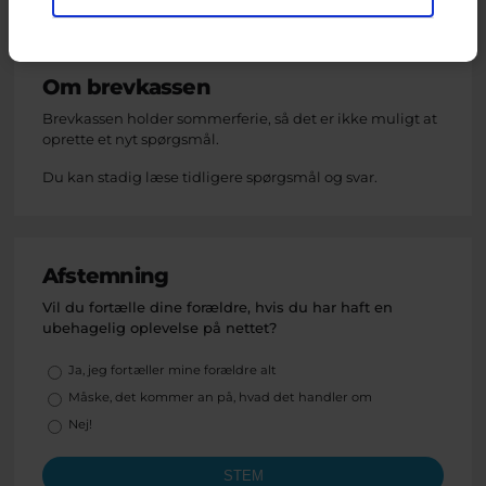
Relateret indhold
Om brevkassen
Brevkassen holder sommerferie, så det er ikke muligt at
oprette et nyt spørgsmål.
Du kan stadig læse tidligere spørgsmål og svar.
Afstemning
Vil du fortælle dine forældre, hvis du har haft en
ubehagelig oplevelse på nettet?
Valgmuligheder
Ja, jeg fortæller mine forældre alt
Måske, det kommer an på, hvad det handler om
Nej!