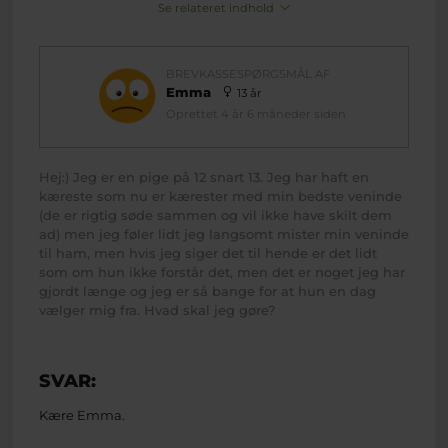
Se relateret indhold
BREVKASSESPØRGSMÅL AF
Emma
13 år
Oprettet 4 år 6 måneder siden
Hej:) Jeg er en pige på 12 snart 13. Jeg har haft en
kæreste som nu er kærester med min bedste veninde
(de er rigtig søde sammen og vil ikke have skilt dem
ad) men jeg føler lidt jeg langsomt mister min veninde
til ham, men hvis jeg siger det til hende er det lidt
som om hun ikke forstår det, men det er noget jeg har
gjordt længe og jeg er så bange for at hun en dag
vælger mig fra. Hvad skal jeg gøre?
SVAR:
Kære Emma.