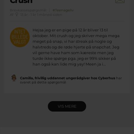
Crush
Brevkassespørgsmål
#Teenageliv
Af
13 år · 1 år 1 måned siden
Hejsa jeg er en pige på 12 år bliver 13 til
oktober. Mit crush og jeg skriver mega mega
meget på snap, vi har streak på nogle og
halvtreds og de røde hjerte på snapchat. Jeg
vil gerne have ham som kæreste men jeg
turde ikke spørge pga. jeg er 99% sikker på
han også kan lide mig yay! Meen ja i...
Camilla, frivillig uddannet ungerådgiver hos Cyberhus
har
svaret på dette spørgsmål
VIS MERE