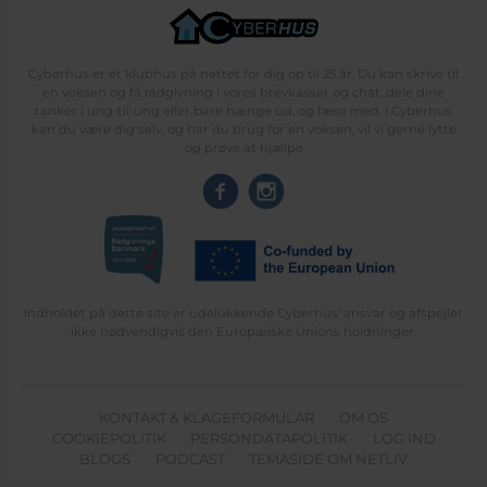
Cyberhus er et klubhus på nettet for dig op til 25 år. Du kan skrive til
en voksen og få rådgivning i vores brevkasser og chat, dele dine
tanker i ung-til-ung eller bare hænge ud, og læse med. I Cyberhus
kan du være dig selv, og har du brug for en voksen, vil vi gerne lytte
og prøve at hjælpe
Indholdet på dette site er udelukkende Cyberhus' ansvar og afspejler
ikke nødvendigvis den Europæiske Unions holdninger.
KONTAKT & KLAGEFORMULAR
OM OS
COOKIEPOLITIK
PERSONDATAPOLITIK
LOG IND
BLOGS
PODCAST
TEMASIDE OM NETLIV