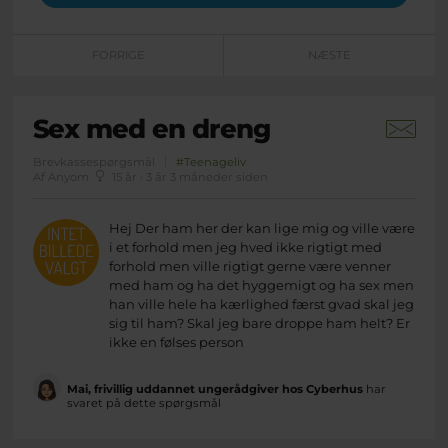
FORRIGE
NÆSTE
Sex med en dreng
Brevkassespørgsmål
#Teenageliv
Af Anyom
15 år · 3 år 3 måneder siden
Hej Der ham her der kan lige mig og ville være
i et forhold men jeg hved ikke rigtigt med
forhold men ville rigtigt gerne være venner
med ham og ha det hyggemigt og ha sex men
han ville hele ha kærlighed færst gvad skal jeg
sig til ham? Skal jeg bare droppe ham helt? Er
ikke en følses person
Mai, frivillig uddannet ungerådgiver hos Cyberhus
har
svaret på dette spørgsmål