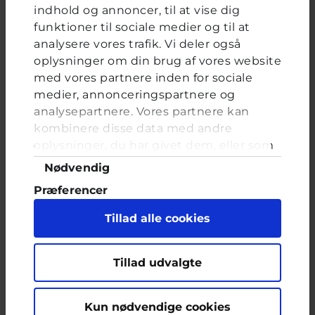
Jeg håber, at der er noget i mit svar som har hjulpet dig
indhold og annoncer, til at vise dig
lidt. Og jeg håber meget, at dig og din veninde finder ud
funktioner til sociale medier og til at
af det, for det lyder som om I er rigtig tætte. Jeg kan godt
analysere vores trafik. Vi deler også
forstå du ikke vil miste hende. Jeg ønsker dig rigtig
meget held og lykke på din vej.
oplysninger om din brug af vores website
med vores partnere inden for sociale
medier, annonceringspartnere og
De bedste hilsner fra
analysepartnere. Vores partnere kan
kombinere disse data med andre
Maiken
oplysninger, du har givet dem, eller som
de har indsamlet fra din brug af deres
Samtykkevalg
Nødvendig
tjenester. Du samtykker til vores cookies,
Maiken, frivillig uddannet ungerådgiver hos Cyberhus
har
Præferencer
hvis du fortsætter med at anvende vores
svaret på dette spørgsmål
hjemmeside.
Statistik
Tillad alle cookies
Marketing
Tillad udvalgte
Kun nødvendige cookies