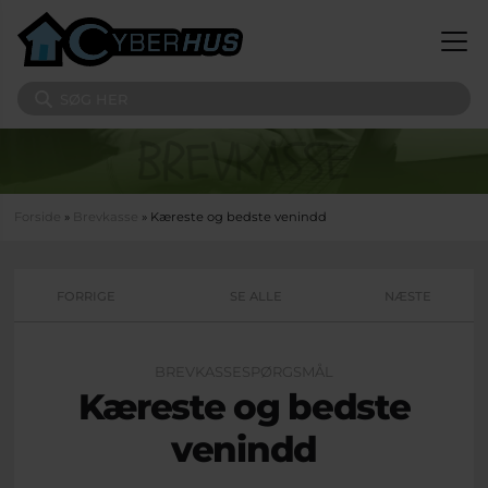
Gå til hovedindhold
Søg på sitet
Du er her
Forside
»
Brevkasse
» Kæreste og bedste venindd
FORRIGE
SE ALLE
NÆSTE
BREVKASSESPØRGSMÅL
Kæreste og bedste
venindd