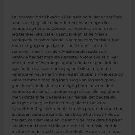
Du spørger ind til hvad du kan gøre og til det er der flere
svar. Nu er jeg ikke bekendt med, hvor længe din
veninde og hendes kæreste har været sammen, men
jeg tænker ikke det er usandsynligt, at de måske
stadigvæk er nyforelskede. Når man er nyforelsket, har
man tit rigtig meget lyst til – hele tiden – at være
sammen med hinanden. Måske er det sådan din
veninde har det med sin kæreste? Nyforelskelse bliver
ofte lidt mere ”hverdags-agtigt” når der er gået lidt tid –
og når den tid kommer, er jeg helt sikker på, at din
veninde vil have nemmere ved at ”slippe” sin kæreste og
være sammen med dig igen. Dog kan jeg stadigvæk
godt forstå, at det kan være rigtig hårdt at være den
veninde der står på sidelinjen og måske føler sig glemt,
men i dette tilfælde tænker jeg faktisk det bedste du
kan gøre er at give hende tid og plads til at være
nyforelsket. Jeg kommer til at tænke på, om du mon har
en anden veninde som du kan bruge tid med? Hvis du
har det, kan det være en idé at bruge lidt ekstra tid på at
snakke med hende i frikvartererne eller måske endda
invitere hende med hjem efter skole. Hvem ved, måske