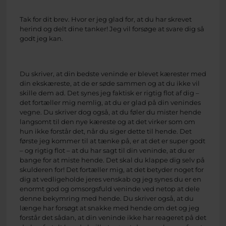
Tak for dit brev. Hvor er jeg glad for, at du har skrevet
herind og delt dine tanker! Jeg vil forsøge at svare dig så
godt jeg kan.
Du skriver, at din bedste veninde er blevet kærester med
din ekskæreste, at de er søde sammen og at du ikke vil
skille dem ad. Det synes jeg faktisk er rigtig flot af dig –
det fortæller mig nemlig, at du er glad på din venindes
vegne. Du skriver dog også, at du føler du mister hende
langsomt til den nye kæreste og at det virker som om
hun ikke forstår det, når du siger dette til hende. Det
første jeg kommer til at tænke på, er at det er super godt
– og rigtig flot – at du har sagt til din veninde, at du er
bange for at miste hende. Det skal du klappe dig selv på
skulderen for! Det fortæller mig, at det betyder noget for
dig at vedligeholde jeres venskab og jeg synes du er en
enormt god og omsorgsfuld veninde ved netop at dele
denne bekymring med hende. Du skriver også, at du
længe har forsøgt at snakke med hende om det og jeg
forstår det sådan, at din veninde ikke har reageret på det