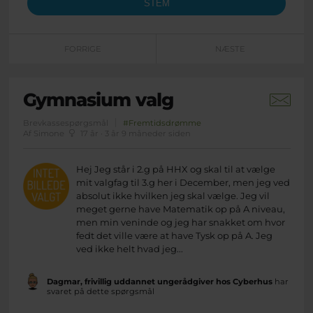
FORRIGE
NÆSTE
Gymnasium valg
Brevkassespørgsmål
#Fremtidsdrømme
Af Simone
17 år · 3 år 9 måneder siden
Hej Jeg står i 2.g på HHX og skal til at vælge
mit valgfag til 3.g her i December, men jeg ved
absolut ikke hvilken jeg skal vælge. Jeg vil
meget gerne have Matematik op på A niveau,
men min veninde og jeg har snakket om hvor
fedt det ville være at have Tysk op på A. Jeg
ved ikke helt hvad jeg...
Dagmar, frivillig uddannet ungerådgiver hos Cyberhus
har
svaret på dette spørgsmål