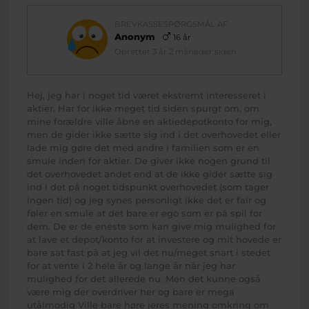
BREVKASSESPØRGSMÅL AF
Anonym
16 år
Oprettet 3 år 2 måneder siden
Hej, jeg har i noget tid været ekstremt interesseret i
aktier. Har for ikke meget tid siden spurgt om, om
mine forældre ville åbne en aktiedepotkonto for mig,
men de gider ikke sætte sig ind i det overhovedet eller
lade mig gøre det med andre i familien som er en
smule inden for aktier. De giver ikke nogen grund til
det overhovedet andet end at de ikke gider sætte sig
ind i det på noget tidspunkt overhovedet (som tager
ingen tid) og jeg synes personligt ikke det er fair og
føler en smule at det bare er ego som er på spil for
dem. De er de eneste som kan give mig mulighed for
at lave et depot/konto for at investere og mit hovede er
bare sat fast på at jeg vil det nu/meget snart i stedet
for at vente i 2 hele år og lange år når jeg har
mulighed for det allerede nu. Men det kunne også
være mig der overdriver her og bare er mega
utålmodig Ville bare høre jeres mening omkring om