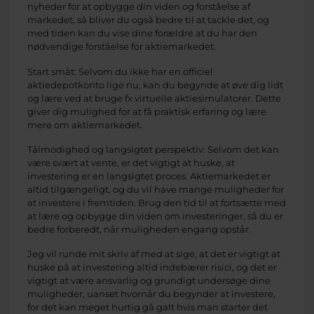
nyheder for at opbygge din viden og forståelse af
markedet, så bliver du også bedre til at tackle det, og
med tiden kan du vise dine forældre at du har den
nødvendige forståelse for aktiemarkedet.
Start småt: Selvom du ikke har en officiel
aktiedepotkonto lige nu, kan du begynde at øve dig lidt
og lære ved at bruge fx virtuelle aktiesimulatorer. Dette
giver dig mulighed for at få praktisk erfaring og lære
mere om aktiemarkedet.
Tålmodighed og langsigtet perspektiv: Selvom det kan
være svært at vente, er det vigtigt at huske, at
investering er en langsigtet proces. Aktiemarkedet er
altid tilgængeligt, og du vil have mange muligheder for
at investere i fremtiden. Brug den tid til at fortsætte med
at lære og opbygge din viden om investeringer, så du er
bedre forberedt, når muligheden engang opstår.
Jeg vil runde mit skriv af med at sige, at det er vigtigt at
huske på at investering altid indebærer risici, og det er
vigtigt at være ansvarlig og grundigt undersøge dine
muligheder, uanset hvornår du begynder at investere,
for det kan meget hurtig gå galt hvis man starter det