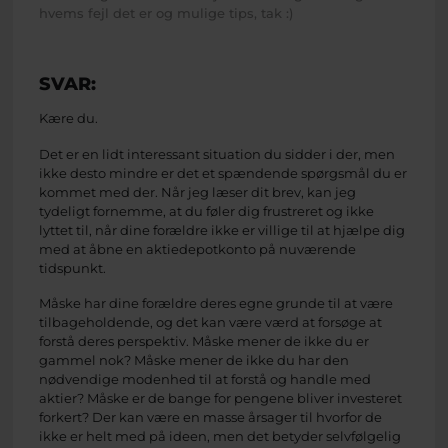
hvems fejl det er og mulige tips, tak :)
SVAR:
Kære du.
Det er en lidt interessant situation du sidder i der, men
ikke desto mindre er det et spændende spørgsmål du er
kommet med der. Når jeg læser dit brev, kan jeg
tydeligt fornemme, at du føler dig frustreret og ikke
lyttet til, når dine forældre ikke er villige til at hjælpe dig
med at åbne en aktiedepotkonto på nuværende
tidspunkt.
Måske har dine forældre deres egne grunde til at være
tilbageholdende, og det kan være værd at forsøge at
forstå deres perspektiv. Måske mener de ikke du er
gammel nok? Måske mener de ikke du har den
nødvendige modenhed til at forstå og handle med
aktier? Måske er de bange for pengene bliver investeret
forkert? Der kan være en masse årsager til hvorfor de
ikke er helt med på ideen, men det betyder selvfølgelig