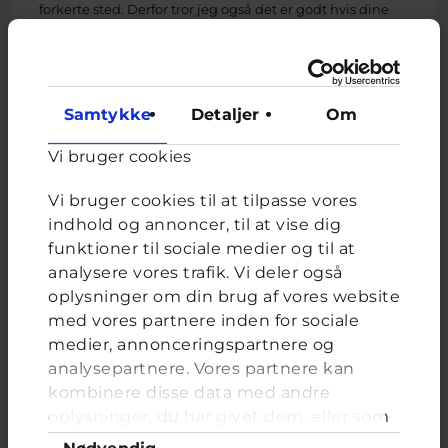
forkerte sted. Derfor tror jeg også det er godt hvis dine
forældre også er deltagende, så du kan prøve kræfter af
med aktier, samtidig med de kan følge med og guide
dig i om det er en god eller dårlig investering.
Håber du kan bruge mit skriv, og jeg vil ønske dig held
Samtykke
Detaljer
Om
og lykke med hvornår du end påbegynder din start på
investeringer og aktiemarkedet.
Vi bruger cookies
Venlig hilsen Kylie.
Vi bruger cookies til at tilpasse vores
indhold og annoncer, til at vise dig
Kylie, frivillig uddannet ungerådgiver hos Cyberhus
funktioner til sociale medier og til at
analysere vores trafik. Vi deler også
har svaret på dette spørgsmål
oplysninger om din brug af vores website
med vores partnere inden for sociale
medier, annonceringspartnere og
analysepartnere. Vores partnere kan
kombinere disse data med andre
oplysninger, du har givet dem, eller som
de har indsamlet fra din brug af deres
Samtykkevalg