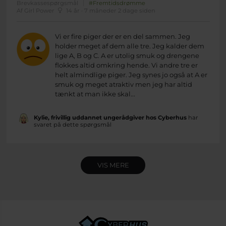
Brevkassespørgsmål
#Fremtidsdrømme
Af Girl Power
14 år · 7 måneder 2 dage siden
Vi er fire piger der er en del sammen. Jeg
holder meget af dem alle tre. Jeg kalder dem
lige A, B og C. A er utolig smuk og drengene
flokkes altid omkring hende. Vi andre tre er
helt almindlige piger. Jeg synes jo også at A er
smuk og meget atraktiv men jeg har altid
tænkt at man ikke skal...
Kylie, frivillig uddannet ungerådgiver hos Cyberhus
har
svaret på dette spørgsmål
VIS MERE