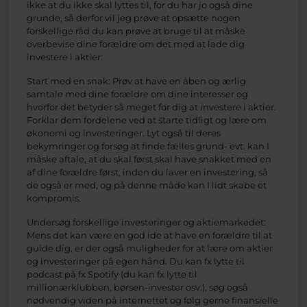
ikke at du ikke skal lyttes til, for du har jo også dine
grunde, så derfor vil jeg prøve at opsætte nogen
forskellige råd du kan prøve at bruge til at måske
overbevise dine forældre om det med at lade dig
investere i aktier:
Start med en snak: Prøv at have en åben og ærlig
samtale med dine forældre om dine interesser og
hvorfor det betyder så meget for dig at investere i aktier.
Forklar dem fordelene ved at starte tidligt og lære om
økonomi og investeringer. Lyt også til deres
bekymringer og forsøg at finde fælles grund- evt. kan I
måske aftale, at du skal først skal have snakket med en
af dine forældre først, inden du laver en investering, så
de også er med, og på denne måde kan I lidt skabe et
kompromis.
Undersøg forskellige investeringer og aktiemarkedet:
Mens det kan være en god ide at have en forældre til at
guide dig, er der også muligheder for at lære om aktier
og investeringer på egen hånd. Du kan fx lytte til
podcast på fx Spotify (du kan fx lytte til
millionærklubben, børsen-invester osv.), søg også
nødvendig viden på internettet og følg gerne finansielle