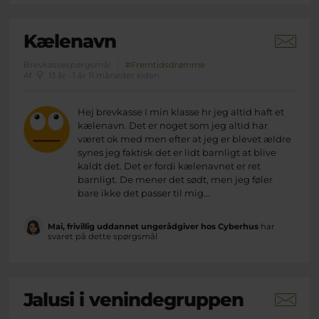
Kælenavn
Brevkassespørgsmål
#Fremtidsdrømme
Af
13 år · 1 år 11 måneder siden
Hej brevkasse I min klasse hr jeg altid haft et
kælenavn. Det er noget som jeg altid har
været ok med men efter at jeg er blevet ældre
synes jeg faktisk det er lidt barnligt at blive
kaldt det. Det er fordi kælenavnet er ret
barnligt. De mener det sødt, men jeg føler
bare ikke det passer til mig...
Mai, frivillig uddannet ungerådgiver hos Cyberhus
har
svaret på dette spørgsmål
Jalusi i venindegruppen