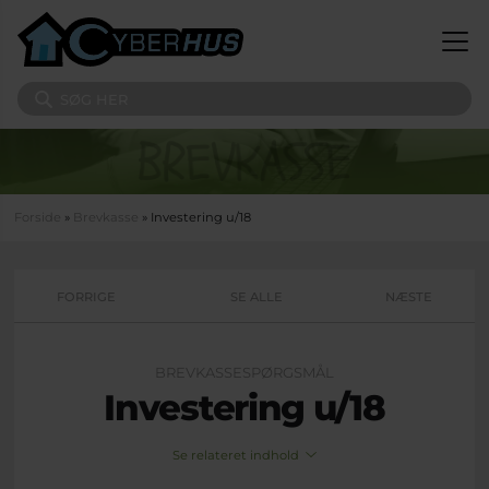
Gå til hovedindhold
Søg på sitet
Du er her
Forside
»
Brevkasse
» Investering u/18
FORRIGE
SE ALLE
NÆSTE
BREVKASSESPØRGSMÅL
Investering u/18
Se relateret indhold