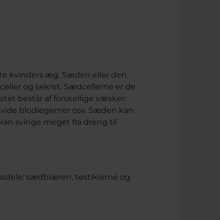
te kvinders æg. Sæden eller den
ller og sekret. Sædcellerne er de
et består af forskellige væsker.
f, hvide blodlegemer osv. Sæden kan
kan svinge meget fra dreng til
nsdele: sædblæren, testiklerne og