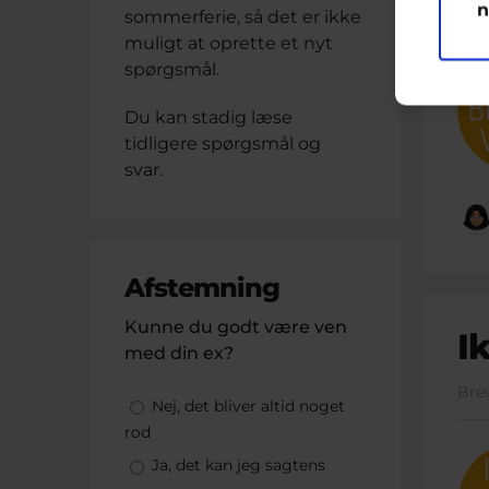
Bre
n
sommerferie, så det er ikke
muligt at oprette et nyt
spørgsmål.
Du kan stadig læse
tidligere spørgsmål og
svar.
Afstemning
Kunne du godt være ven
I
med din ex?
Bre
Valgmuligheder
Nej, det bliver altid noget
rod
Ja, det kan jeg sagtens