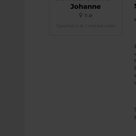
Johanne
11 år
Oprettet 6 år 1 måned siden