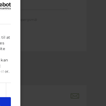
ret på dette spørgsmål
til at
res
ite
 kan
t
ster.
e