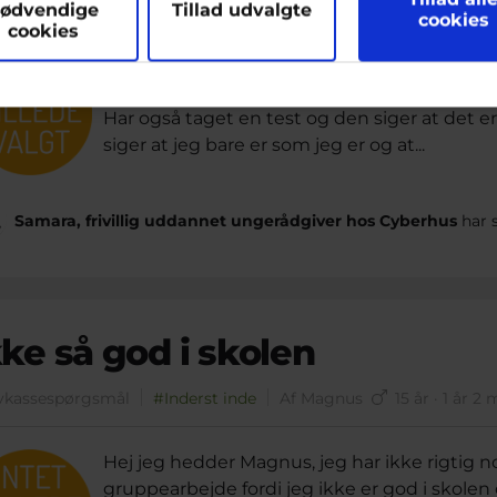
vkassespørgsmål
#Inderst inde
Af Ano
16 år · 1 år 6 mån
ødvendige
Tillad udvalgte
cookies
cookies
Ja som overskriften siger så tror jeg at jeg 
noget r jeg fortæller hende hvordan jeg har 
Har også taget en test og den siger at det e
siger at jeg bare er som jeg er og at...
Samara, frivillig uddannet ungerådgiver hos Cyberhus
har 
kke så god i skolen
vkassespørgsmål
#Inderst inde
Af Magnus
15 år · 1 år 2
Hej jeg hedder Magnus, jeg har ikke rigtig
gruppearbejde fordi jeg ikke er god i skol