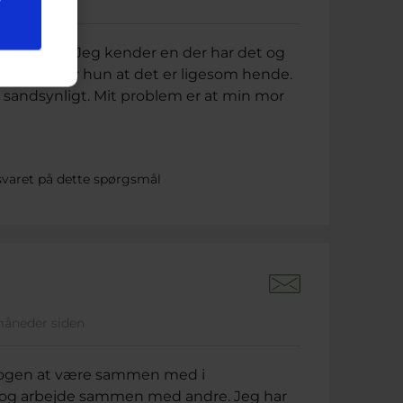
eder siden
har autisme. Jeg kender en der har det og
det så siger hun at det er ligesom hende.
r sandsynligt. Mit problem er at min mor
svaret på dette spørgsmål
 måneder siden
 nogen at være sammen med i
en og arbejde sammen med andre. Jeg har