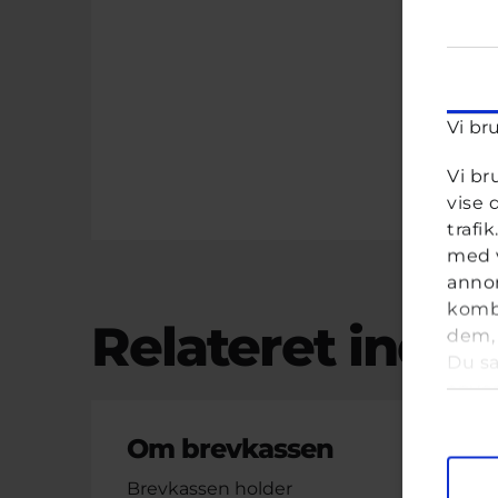
Vi br
Vi br
vise 
trafi
med v
annon
kombi
Relateret indho
dem, 
Du sa
anve
Samt
T
Om brevkassen
M
Brevkassen holder