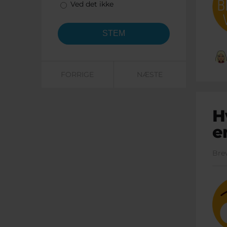
Ved det ikke
FORRIGE
NÆSTE
H
e
Bre