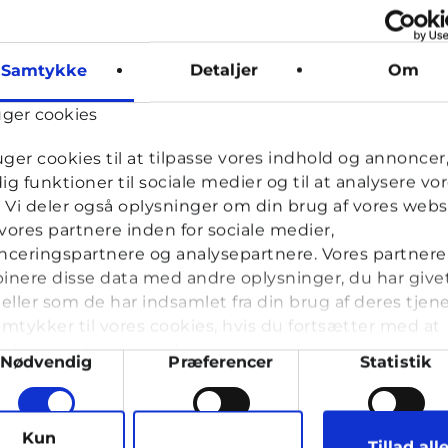
Johan.
Samtykke
Detaljer
Om
Johan, frivillig uddannet ungerådgiver hos Cyberhus
har sva
uger cookies
uger cookies til at tilpasse vores indhold og annoncer, 
dig funktioner til sociale medier og til at analysere vo
k. Vi deler også oplysninger om din brug af vores webs
ores partnere inden for sociale medier,
ceringspartnere og analysepartnere. Vores partnere
nere disse data med andre oplysninger, du har give
ld
eller som de har indsamlet fra din brug af deres tjene
mtykker til vores cookies, hvis du fortsætter med at
nde vores hjemmeside.
ykkevalg
Nødvendig
Præferencer
Statistik
ror jeg har autisme
arketing
Kun
Tillad all