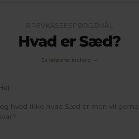
BREVKASSESPØRGSMÅL
Hvad er Sæd?
Se relateret indhold
Hej
jeg hved ikke hvad Sæd er men vil gerne 
svar?