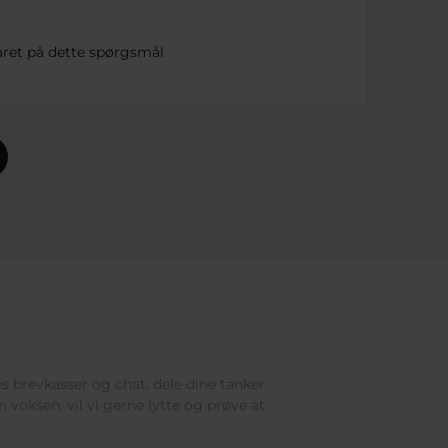
aret på dette spørgsmål
res brevkasser og chat, dele dine tanker
 voksen, vil vi gerne lytte og prøve at