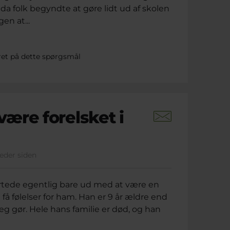
a folk begyndte at gøre lidt ud af skolen
gen at...
ret på dette spørgsmål
ære forelsket i
neder siden
startede egentlig bare ud med at være en
få følelser for ham. Han er 9 år ældre end
eg gør. Hele hans familie er død, og han