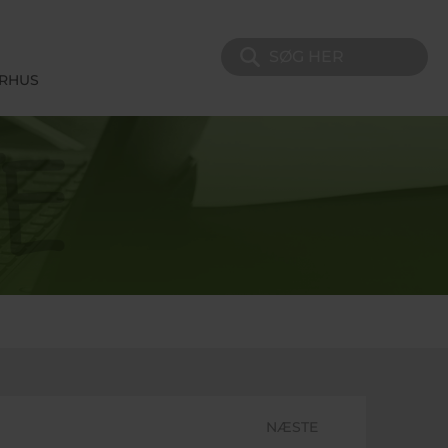
Søg på sitet
ERHUS
NÆSTE