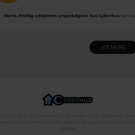
Marie, frivillig uddannet ungerådgiver hos Cyberhus
har sv
VIS MERE
g op til 25 år. Du kan skrive til en voksen og få rådgivning i vo
læse med. I Cyberhus kan du være dig selv, og har du brug for en
hjælpe