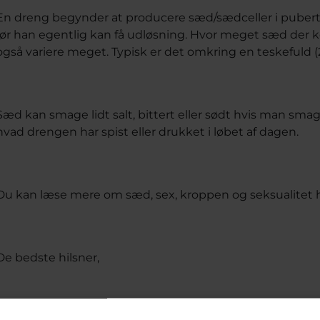
En dreng begynder at producere sæd/sædceller i puberte
før han egentlig kan få udløsning. Hvor meget sæd der
også variere meget. Typisk er det omkring en teskefuld (2
Sæd kan smage lidt salt, bittert eller sødt hvis man sm
hvad drengen har spist eller drukket i løbet af dagen.
Du kan læse mere om sæd, sex, kroppen og seksualitet h
De bedste hilsner,