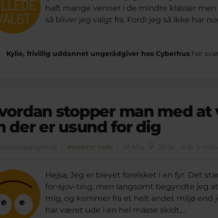
haft mange venner i de mindre klasser men d
så bliver jeg valgt fra. Fordi jeg så ikke har no
Kylie, frivillig uddannet ungerådgiver hos Cyberhus
har sva
vordan stopper man med at v
n der er usund for dig
vkassespørgsmål
#Inderst inde
Af Mia
20 år · 4 år 5 må
Hejsa, Jeg er blevet forelsket i en fyr. Det 
for-sjov-ting, men langsomt begyndte jeg at 
mig, og kommer fra et helt andet miljø end j
har været ude i en hel masse skidt,...