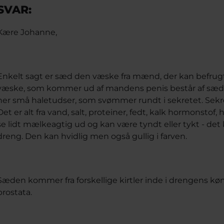
SVAR:
Kære Johanne,
Enkelt sagt er sæd den væske fra mænd, der kan befrug
væske, som kommer ud af mandens penis består af sædce
her små haletudser, som svømmer rundt i sekretet. Sekret
Det er alt fra vand, salt, proteiner, fedt, kalk hormonsto
se lidt mælkeagtig ud og kan være tyndt eller tykt - det 
dreng. Den kan hvidlig men også gullig i farven.
Sæden kommer fra forskellige kirtler inde i drengens kø
prostata.