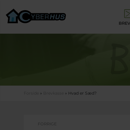
Gå til hovedindhold
BREV
Du er her
Forside
»
Brevkasse
» Hvad er Sæd?
FORRIGE