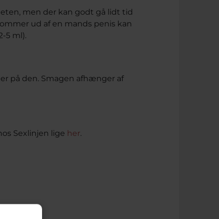
ten, men der kan godt gå lidt tid
 kommer ud af en mands penis kan
-5 ml).
ager på den. Smagen afhænger af
os Sexlinjen lige
her
.