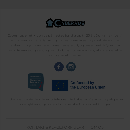
Cyberhus er et klubhus på nettet for dig op til 25 år. Du kan skrive til
en voksen og få rådgivning i vores brevkasser og chat, dele dine
tanker i ung-til-ung eller bare hænge ud, og læse med. I Cyberhus
kan du være dig selv, og har du brug for en voksen, vil vi gerne lytte
og prøve at hjælpe
Indholdet på dette site er udelukkende Cyberhus' ansvar og afspejler
ikke nødvendigvis den Europæiske Unions holdninger.
KONTAKT & KLAGEFORMULAR
OM OS