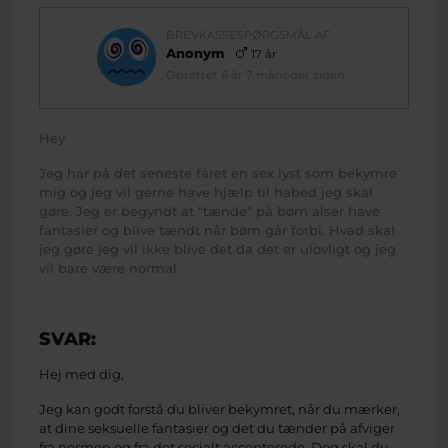
BREVKASSESPØRGSMÅL AF
Anonym
17 år
Oprettet 6 år 7 måneder siden
Hey
Jeg har på det seneste fåret en sex lyst som bekymre
mig og jeg vil gerne have hjælp til habed jeg skal
gøre. Jeg er begyndt at "tænde" på børn alser have
fantasier og blive tændt når børn går forbi. Hvad skal
jeg gøre jeg vil ikke blive det da det er ulovligt og jeg
vil bare være normal.
SVAR:
Hej med dig,
Jeg kan godt forstå du bliver bekymret, når du mærker,
at dine seksuelle fantasier og det du tænder på afviger
fra normen og fra det socialt accepterede. Dog skal du