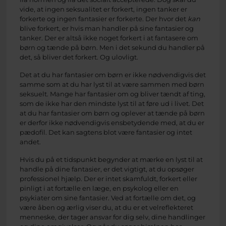
vide, at ingen seksualitet er forkert, ingen tanker er
forkerte og ingen fantasier er forkerte. Der hvor det
kan
blive forkert, er hvis man handler på sine fantasier og
tanker. Der er altså ikke noget forkert i at fantasere om
børn og tænde på børn. Men i det sekund du handler på
det, så bliver det forkert. Og ulovligt.
Det at du har fantasier om børn er ikke nødvendigvis det
samme som at du har lyst til at være sammen med børn
seksuelt. Mange har fantasier om og bliver tændt af ting,
som de ikke har den mindste lyst til at føre ud i livet. Det
at du har fantasier om børn og oplever at tænde på børn
er derfor ikke nødvendigvis ensbetydende med, at du er
pædofil. Det kan sagtens blot være fantasier og intet
andet.
Hvis du på et tidspunkt begynder at mærke en lyst til at
handle på dine fantasier, er det vigtigt, at du opsøger
professionel hjælp. Der er intet skamfuldt, forkert eller
pinligt i at fortælle en læge, en psykolog eller en
psykiater om sine fantasier. Ved at fortælle om det, og
være åben og ærlig viser du, at du er et velreflekteret
menneske, der tager ansvar for dig selv, dine handlinger