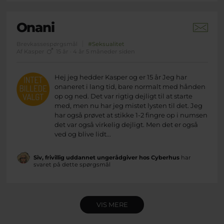
Onani
Brevkassespørgsmål
#Seksualitet
Af Kasper
15 år · 4 år 5 måneder siden
Hej jeg hedder Kasper og er 15 år Jeg har
onaneret i lang tid, bare normalt med hånden
op og ned. Det var rigtig dejligt til at starte
med, men nu har jeg mistet lysten til det. Jeg
har også prøvet at stikke 1-2 fingre op i numsen
det var også virkelig dejligt. Men det er også
ved og blive lidt...
Siv, frivillig uddannet ungerådgiver hos Cyberhus
har
svaret på dette spørgsmål
VIS MERE