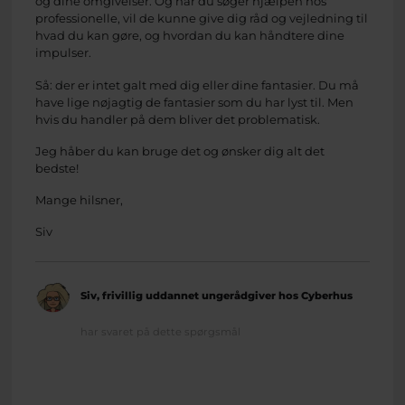
og dine omgivelser. Og når du søger hjælpen hos
professionelle, vil de kunne give dig råd og vejledning til
hvad du kan gøre, og hvordan du kan håndtere dine
impulser.
Så: der er intet galt med dig eller dine fantasier. Du må
have lige nøjagtig de fantasier som du har lyst til. Men
hvis du handler på dem bliver det problematisk.
Jeg håber du kan bruge det og ønsker dig alt det
bedste!
Mange hilsner,
Siv
Siv, frivillig uddannet ungerådgiver hos Cyberhus
har svaret på dette spørgsmål