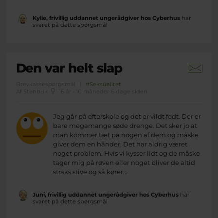
Kylie, frivillig uddannet ungerådgiver hos Cyberhus
har
svaret på dette spørgsmål
Den var helt slap
Brevkassespørgsmål
#Seksualitet
Af Stenbuk
16 år · 10 måneder 6 dage siden
Jeg går på efterskole og det er vildt fedt. Der er
bare megamange søde drenge. Det sker jo at
man kommer tæt på nogen af dem og måske
giver dem en hånder. Det har aldrig været
noget problem. Hvis vi kysser lidt og de måske
tager mig på røven eller noget bliver de altid
straks stive og så kører...
Juni, frivillig uddannet ungerådgiver hos Cyberhus
har
svaret på dette spørgsmål