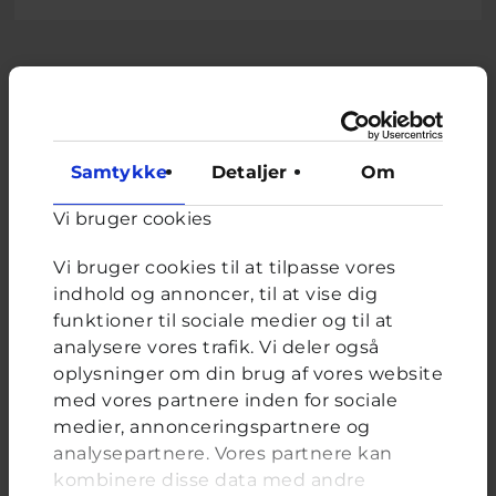
Relateret indhold
Om brevkassen
Samtykke
Detaljer
Om
Brevkassen holder sommerferie, så det er ikke muligt at
Vi bruger cookies
oprette et nyt spørgsmål.
Du kan stadig læse tidligere spørgsmål og svar.
Vi bruger cookies til at tilpasse vores
indhold og annoncer, til at vise dig
funktioner til sociale medier og til at
analysere vores trafik. Vi deler også
Afstemning
oplysninger om din brug af vores website
Hvor meget tid bruger du på sociale medier om
med vores partnere inden for sociale
dagen?
medier, annonceringspartnere og
analysepartnere. Vores partnere kan
Valgmuligheder
Under 1 time
kombinere disse data med andre
2-4 timer