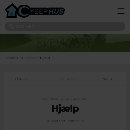
Gå til hovedindhold
Søg på sitet
Du er her
Forside
»
Brevkasse
» Hjælp
FORRIGE
SE ALLE
NÆSTE
BREVKASSESPØRGSMÅL
Hjælp
Se relateret indhold