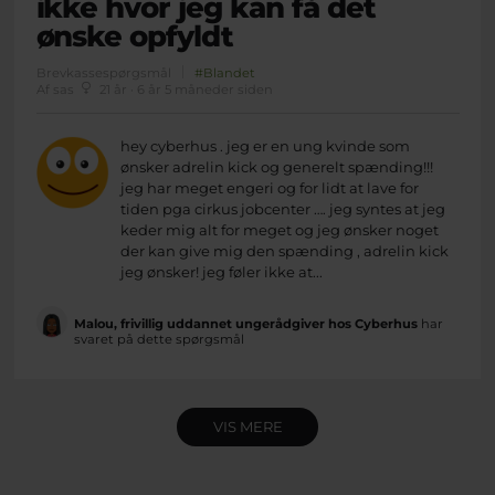
ikke hvor jeg kan få det
ønske opfyldt
Brevkassespørgsmål
#Blandet
Af sas
21 år · 6 år 5 måneder siden
hey cyberhus . jeg er en ung kvinde som
ønsker adrelin kick og generelt spænding!!!
jeg har meget engeri og for lidt at lave for
tiden pga cirkus jobcenter …. jeg syntes at jeg
keder mig alt for meget og jeg ønsker noget
der kan give mig den spænding , adrelin kick
jeg ønsker! jeg føler ikke at...
Malou, frivillig uddannet ungerådgiver hos Cyberhus
har
svaret på dette spørgsmål
VIS MERE