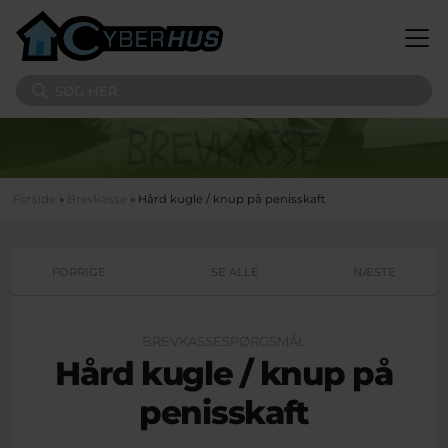
Gå til hovedindhold
Søg på sitet
Du er her
Forside
»
Brevkasse
» Hård kugle / knup på penisskaft
FORRIGE
SE ALLE
NÆSTE
BREVKASSESPØRGSMÅL
Hård kugle / knup på
penisskaft