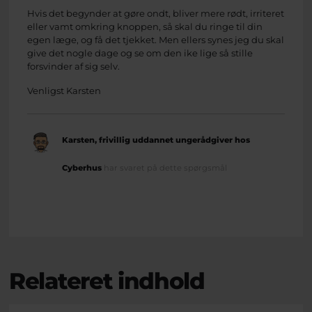
Hvis det begynder at gøre ondt, bliver mere rødt, irriteret
eller vamt omkring knoppen, så skal du ringe til din
egen læge, og få det tjekket. Men ellers synes jeg du skal
give det nogle dage og se om den ike lige så stille
forsvinder af sig selv.
Venligst Karsten
Karsten, frivillig uddannet ungerådgiver hos
Cyberhus
har svaret på dette spørgsmål
Relateret indhold