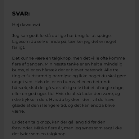
SVAR:
Hej dawdawd
Jeg kan godt forstå du lige har brug for at spørge.
Ligesom du selv er inde på, tænker jeg det er noget
farligt.
Det kunne være en talgknop, men det ville ofte komme
flere af gangen. Min næste tanke er en helt almindelig
bums, eller en hårsæk der er blevet betændt. Alle tre
ting er fuldstændig harmløse og ikke noget du skal gøre
noget ved. Hvis det er en bums, eller en betændt
hårsæk, skal det gå væk af sig selv i løbet af nogle dage,
eller en god uges tid. Hvis du altså lader den være, og
ikke trykker i den. Hvis du trykker i den, vil du have
glæde af den i længere tid, og det kan endda blive
værre.
Er det en talgknop, kan der gå lang tid før den
forsvinder. Måske flere år, men jeg synes som sagt ikke
det lyder som en talgknop.