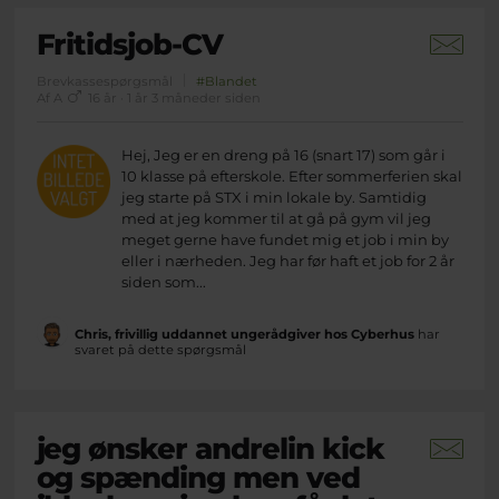
Fritidsjob-CV
Brevkassespørgsmål
#Blandet
Af A
16 år · 1 år 3 måneder siden
Hej, Jeg er en dreng på 16 (snart 17) som går i
10 klasse på efterskole. Efter sommerferien skal
jeg starte på STX i min lokale by. Samtidig
med at jeg kommer til at gå på gym vil jeg
meget gerne have fundet mig et job i min by
eller i nærheden. Jeg har før haft et job for 2 år
siden som...
Chris, frivillig uddannet ungerådgiver hos Cyberhus
har
svaret på dette spørgsmål
jeg ønsker andrelin kick
og spænding men ved