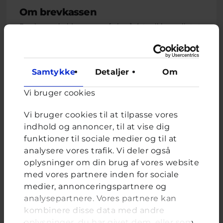
Om brevkassen
Brevkassen holder sommerferie, så det er ikke muligt at
oprette et nyt spørgsmål.
Du kan stadig læse tidligere spørgsmål og svar.
Samtykke
Detaljer
Om
Vi bruger cookies
Afstemning
Er det okay at flirte med andre, selvom man har en
Vi bruger cookies til at tilpasse vores
kæreste?
indhold og annoncer, til at vise dig
funktioner til sociale medier og til at
Valgmuligheder
Nej
analysere vores trafik. Vi deler også
Ja
oplysninger om din brug af vores website
Måske...det ved jeg ikke rigtig
med vores partnere inden for sociale
medier, annonceringspartnere og
analysepartnere. Vores partnere kan
kombinere disse data med andre
oplysninger, du har givet dem, eller som
FORRIGE
NÆSTE