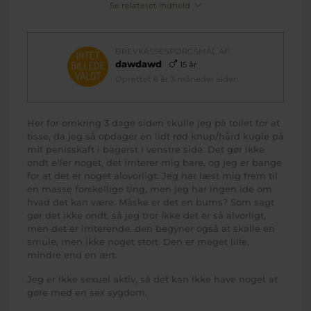
Se relateret indhold
BREVKASSESPØRGSMÅL AF
dawdawd
15 år
Oprettet 6 år 3 måneder siden
Her for omkring 3 dage siden skulle jeg på toilet for at
tisse, da jeg så opdager en lidt rød knup/hård kugle på
mit penisskaft i bagerst i venstre side. Det gør ikke
ondt eller noget, det irriterer mig bare, og jeg er bange
for at det er noget alovorligt. Jeg har læst mig frem til
en masse forskellige ting, men jeg har ingen ide om
hvad det kan være. Måske er det en bums? Som sagt
gør det ikke ondt, så jeg tror ikke det er så alvorligt,
men det er irriterende. den begyner også at skalle en
smule, men ikke noget stort. Den er meget lille,
mindre end en ært.
Jeg er ikke sexuel aktiv, så det kan ikke have noget at
gøre med en sex sygdom.