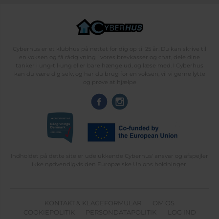
Cyberhus er et klubhus på nettet for dig op til 25 år. Du kan skrive til
en voksen og få rådgivning i vores brevkasser og chat, dele dine
tanker i ung-til-ung eller bare hænge ud, og læse med. I Cyberhus
kan du være dig selv, og har du brug for en voksen, vil vi gerne lytte
og prøve at hjælpe
Indholdet på dette site er udelukkende Cyberhus' ansvar og afspejler
ikke nødvendigvis den Europæiske Unions holdninger.
KONTAKT & KLAGEFORMULAR
OM OS
COOKIEPOLITIK
PERSONDATAPOLITIK
LOG IND